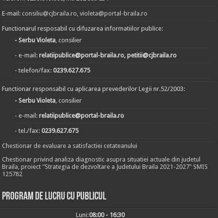
E-mail:
consiliu@cjbraila.ro
,
violeta@portal-braila.ro
Functionarul resposabil cu difuzarea informatiilor publice:
- Serbu Violeta
, consilier
- e-mail:
relatiipublice@portal-braila.ro, petitii@cjbraila.ro
- telefon/fax:
0239.627.675
Functionar responsabil cu aplicarea prevederilor Legii nr.52/2003:
- Serbu Violeta
, consilier
- e-mail:
relatiipublice@portal-braila.ro
- tel./fax:
0239.627.675
Chestionar de evaluare a satisfactiei cetateanului
Chestionar privind analiza diagnostic asupra situatiei actuale din judetul
Braila, proiect "Strategia de dezvoltare a Judetului Braila 2021-2027" SMIS
125782
Program de lucru cu publicul
Luni:
08:00 - 16:30