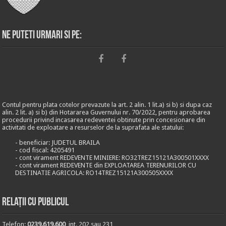
Ne puteti urmari si pe:
Contul pentru plata cotelor prevazute la art. 2 alin. 1 lit.a) si b) si dupa caz
alin. 2 lit. a) si b) din Hotararea Guvernului nr. 70/2022, pentru aprobarea
procedurii privind incasarea redeventei obtinute prin concesionare din
activitati de exploatare a resurselor de la suprafata ale statului:
- beneficiar: JUDETUL BRAILA
- cod fiscal: 4205491
- cont virament REDEVENTE MINIERE: RO32TREZ15121A300501XXXX
- cont virament REDEVENTE din EXPLOATAREA TERENURILOR CU
DESTINATIE AGRICOLA: RO14TREZ15121A300505XXXX
Relații cu publicul
Telefon:
0239.619.600
, int. 202 sau 231