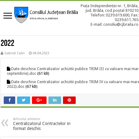
Piața Independenței nr. 1, Brăila,
jud. Brăila, cod poștal 810210
Telefon: 0239.619.600, Fax:
0239.611.765
E-mail: consiliu@cjbraila.ro
2022
Gabriel Calin
04.04.2023
Date deschise Centralizator achizitii publice TRIM III cu valoare mai mare
septembrie).doc
(61 kB)
Date deschise Centralizator achizitii publice TRIM IV cu valoare mai mar
2022).doc
(67 kB)
Articolul anterior
Centralizatorul Contractelor in
format deschis