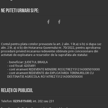
Ne puteti urmari si pe:
Contul pentru plata cotelor prevazute la art. 2 alin. 1 lit.a) si b) si dupa caz
alin. 2 lit. a) si b) din Hotararea Guvernului nr. 70/2022, pentru aprobarea
procedurii privind incasarea redeventei obtinute prin concesionare din
activitati de exploatare a resurselor de la suprafata ale statului:
- beneficiar: JUDETUL BRAILA
- cod fiscal: 4205491
- cont virament REDEVENTE MINIERE: RO32TREZ15121A300501XXXX
- cont virament REDEVENTE din EXPLOATAREA TERENURILOR CU
DESTINATIE AGRICOLA: RO14TREZ15121A300505XXXX
Relații cu publicul
Telefon:
0239.619.600
, int. 202 sau 231