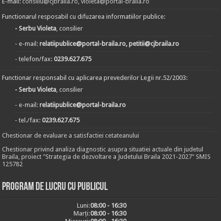
E-mail:
consiliu@cjbraila.ro
,
violeta@portal-braila.ro
Functionarul resposabil cu difuzarea informatiilor publice:
- Serbu Violeta
, consilier
- e-mail:
relatiipublice@portal-braila.ro, petitii@cjbraila.ro
- telefon/fax:
0239.627.675
Functionar responsabil cu aplicarea prevederilor Legii nr.52/2003:
- Serbu Violeta
, consilier
- e-mail:
relatiipublice@portal-braila.ro
- tel./fax:
0239.627.675
Chestionar de evaluare a satisfactiei cetateanului
Chestionar privind analiza diagnostic asupra situatiei actuale din judetul
Braila, proiect "Strategia de dezvoltare a Judetului Braila 2021-2027" SMIS
125782
Program de lucru cu publicul
Luni:
08:00 - 16:30
Marți:
08:00 - 16:30