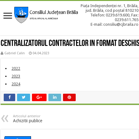
Piața Independenței nr. 1, Brăila,
jud. Brăila, cod poștal 810210
Telefon: 0239.619.600, Fax:
0239.611.765
E-mail: consiliu@cjbraila.ro
Centralizatorul Contractelor in format deschi
Gabriel Calin
04.04.2023
2022
2023
2024
Articolul anterior
Achizitii publice