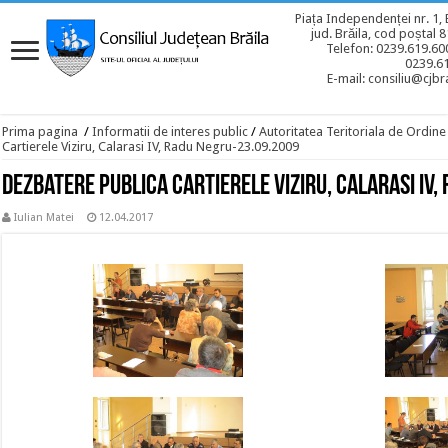
Piața Independenței nr. 1, 
jud. Brăila, cod poștal 
Telefon: 0239.619.600
0239.6
E-mail: consiliu@cjbra
Prima pagina
/
Informatii de interes public
/
Autoritatea Teritoriala de Ordine
Cartierele Viziru, Calarasi IV, Radu Negru-23.09.2009
Dezbatere publica Cartierele Viziru, Calarasi IV
Iulian Matei
12.04.2017