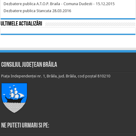
Dezbatere publica A.T.O.P. Braila - Comuna Dudesti - 15.12.2015
Dezbatere publica Stancuta 28.03.2016
Ultimele actualizări
Consiliul Județean Brăila
Piața Independenței nr. 1, Brăila, jud. Brăila, cod poștal 810210
Ne puteti urmari si pe: