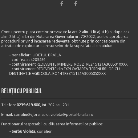
Contul pentru plata cotelor prevazute la art. 2 alin. 1 lit.a) si b) si dupa caz
alin. 2 lit. a) si b) din Hotararea Guvernului nr. 70/2022, pentru aprobarea
procedurii privind incasarea redeventei obtinute prin concesionare din
activitati de exploatare a resurselor de la suprafata ale statului:
- beneficiar: JUDETUL BRAILA
- cod fiscal: 4205491
- cont virament REDEVENTE MINIERE: RO32TREZ15121A300501XXXX
- cont virament REDEVENTE din EXPLOATAREA TERENURILOR CU
DESTINATIE AGRICOLA: RO14TREZ15121A300505XXXX
Relații cu publicul
Telefon:
0239.619.600
, int. 202 sau 231
E-mail:
consiliu@cjbraila.ro
,
violeta@portal-braila.ro
Functionarul resposabil cu difuzarea informatiilor publice:
- Serbu Violeta
, consilier