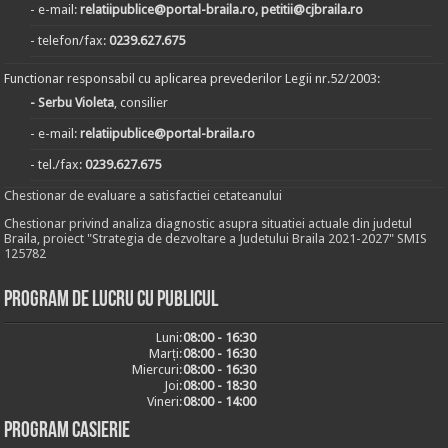
- e-mail:
relatiipublice@portal-braila.ro, petitii@cjbraila.ro
- telefon/fax:
0239.627.675
Functionar responsabil cu aplicarea prevederilor Legii nr.52/2003:
- Serbu Violeta
, consilier
- e-mail:
relatiipublice@portal-braila.ro
- tel./fax:
0239.627.675
Chestionar de evaluare a satisfactiei cetateanului
Chestionar privind analiza diagnostic asupra situatiei actuale din judetul
Braila, proiect "Strategia de dezvoltare a Judetului Braila 2021-2027" SMIS
125782
Program de lucru cu publicul
Luni:
08:00 - 16:30
Marți:
08:00 - 16:30
Miercuri:
08:00 - 16:30
Joi:
08:00 - 18:30
Vineri:
08:00 - 14:00
Program casierie