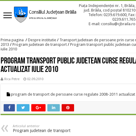
Piața Independenței nr. 1, Brăila,
jud. Brăila, cod poștal 810210
Telefon: 0239.619.600, Fax:
0239.611.765
E-mail: consiliu@cjbraila.ro
Prima pagina
/
Despre institutie
/
Transport judetean de persoane prin curse 
2013
/
Program judetean de transport
/
Program transport public judetean cur
iulie 2010
Program transport public judetean curse regul
actualizat iulie 2010
Rica Petre
02.09.2010
program de transport de persoane curse regulate 2008-2011 actualizat i
Articolul anterior
Program judetean de transport