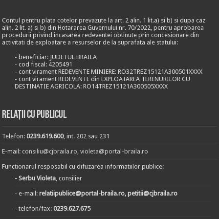
Contul pentru plata cotelor prevazute la art. 2 alin. 1 lit.a) si b) si dupa caz
alin. 2 lit. a) si b) din Hotararea Guvernului nr. 70/2022, pentru aprobarea
procedurii privind incasarea redeventei obtinute prin concesionare din
activitati de exploatare a resurselor de la suprafata ale statului:
- beneficiar: JUDETUL BRAILA
- cod fiscal: 4205491
- cont virament REDEVENTE MINIERE: RO32TREZ15121A300501XXXX
- cont virament REDEVENTE din EXPLOATAREA TERENURILOR CU
DESTINATIE AGRICOLA: RO14TREZ15121A300505XXXX
Relații cu publicul
Telefon:
0239.619.600
, int. 202 sau 231
E-mail:
consiliu@cjbraila.ro
,
violeta@portal-braila.ro
Functionarul resposabil cu difuzarea informatiilor publice:
- Serbu Violeta
, consilier
- e-mail:
relatiipublice@portal-braila.ro, petitii@cjbraila.ro
- telefon/fax:
0239.627.675