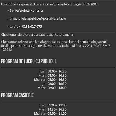
Functionar responsabil cu aplicarea prevederilor Legii nr.52/2003:
- Serbu Violeta
, consilier
- e-mail:
relatiipublice@portal-braila.ro
- tel./fax:
0239.627.675
Chestionar de evaluare a satisfactiei cetateanului
Chestionar privind analiza diagnostic asupra situatiei actuale din judetul
Braila, proiect "Strategia de dezvoltare a Judetului Braila 2021-2027" SMIS
125782
Program de lucru cu publicul
Luni:
08:00 - 16:30
Marți:
08:00 - 16:30
Miercuri:
08:00 - 16:30
Joi:
08:00 - 18:30
Vineri:
08:00 - 14:00
Program casierie
Luni:
09:00 - 11:00
Marți:
14:30 - 16:30
Miercuri:
09:00 - 11:00