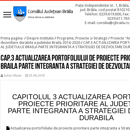
Piața Independenței nr. 1, Brăila,
jud. Brăila, cod poștal 810210
Telefon: 0239.619.600, Fax:
0239.611.765
E-mail: consiliu@cjbraila.ro
Prima pagina
/
Despre institutie
/
Programe, Proiecte si Strategii
/
Proiecte ''A
dezvoltare durabila a judetului Braila 2014-2020
/
CAP.3 ACTUALIZAREA PORT
AL JUDETULUI BRAILA PARTE INTEGRANTA A STRATEGIEI DE DEZVOLTARE DU
CAP.3 ACTUALIZAREA PORTOFOLIULUI DE PROIECTE PRI
BRAILA PARTE INTEGRANTA A STRATEGIEI DE DEZVOLT
Iulian Matei
03.04.2018
CAPITOLUL 3 ACTUALIZAREA POR
PROIECTE PRIORITARE AL JUDE
PARTE INTEGRANTA A STRATEGIEI
DURABILA
Actualizarea portofoliului de proiecte prioritare parte integranta a Stra