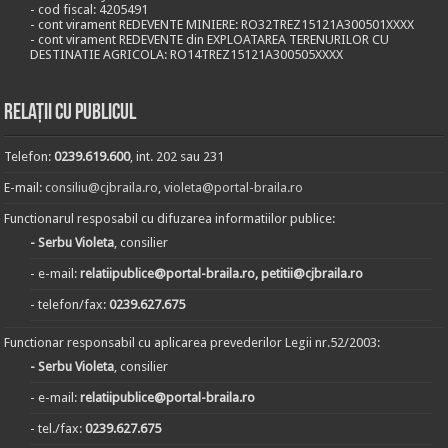
- cod fiscal: 4205491
- cont virament REDEVENTE MINIERE: RO32TREZ15121A300501XXXX
- cont virament REDEVENTE din EXPLOATAREA TERENURILOR CU
DESTINATIE AGRICOLA: RO14TREZ15121A300505XXXX
Relații cu publicul
Telefon:
0239.619.600
, int. 202 sau 231
E-mail:
consiliu@cjbraila.ro
,
violeta@portal-braila.ro
Functionarul resposabil cu difuzarea informatiilor publice:
- Serbu Violeta
, consilier
- e-mail:
relatiipublice@portal-braila.ro, petitii@cjbraila.ro
- telefon/fax:
0239.627.675
Functionar responsabil cu aplicarea prevederilor Legii nr.52/2003:
- Serbu Violeta
, consilier
- e-mail:
relatiipublice@portal-braila.ro
- tel./fax:
0239.627.675