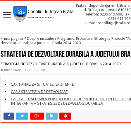
Piața Independenței nr. 1, Brăila,
jud. Brăila, cod poștal 810210
Telefon: 0239.619.600, Fax:
0239.611.765
E-mail: consiliu@cjbraila.ro
Prima pagina
/
Despre institutie
/
Programe, Proiecte si Strategii
/
Proiecte ''A
dezvoltare durabila a judetului Braila 2014-2020
Strategia de dezvoltare durabila a judetului Br
STRATEGIA DE DEZVOLTARE DURABILA A JUDETULUI BRAILA 2014-2020
Iulian Matei
23.01.2020
CAP.1 ANALIZA SITUATIEI EXISTENTE
CAP.2 STRATEGIA DE DEZVOLTARE
CAP.3 ACTUALIZAREA PORTOFOLIULUI DE PROIECTE PRIORITARE AL JU
INTEGRANTA A STRATEGIEI DE DEZVOLTARE DURABILA