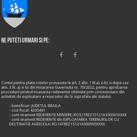
Ne puteti urmari si pe:
Contul pentru plata cotelor prevazute la art. 2 alin. 1 lit.a) si b) si dupa caz
alin. 2 lit. a) si b) din Hotararea Guvernului nr. 70/2022, pentru aprobarea
procedurii privind incasarea redeventei obtinute prin concesionare din
activitati de exploatare a resurselor de la suprafata ale statului:
- beneficiar: JUDETUL BRAILA
- cod fiscal: 4205491
- cont virament REDEVENTE MINIERE: RO32TREZ15121A300501XXXX
- cont virament REDEVENTE din EXPLOATAREA TERENURILOR CU
DESTINATIE AGRICOLA: RO14TREZ15121A300505XXXX