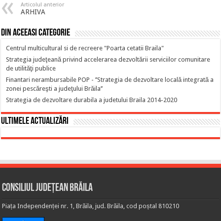
Articolul anterior
ARHIVA
Din aceeasi categorie
Centrul multicultural si de recreere "Poarta cetatii Braila"
Strategia judeţeană privind accelerarea dezvoltării serviciilor comunitare
de utilităţi publice
Finantari nerambursabile POP - ’’Strategia de dezvoltare locală integrată a
zonei pescăreşti a judeţului Brăila’’
Strategia de dezvoltare durabila a judetului Braila 2014-2020
Ultimele actualizări
Consiliul Județean Brăila
Piața Independenței nr. 1, Brăila, jud. Brăila, cod poștal 810210