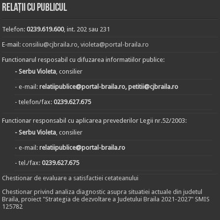
Relații cu publicul
Telefon:
0239.619.600
, int. 202 sau 231
E-mail:
consiliu@cjbraila.ro
,
violeta@portal-braila.ro
Functionarul resposabil cu difuzarea informatiilor publice:
- Serbu Violeta
, consilier
- e-mail:
relatiipublice@portal-braila.ro, petitii@cjbraila.ro
- telefon/fax:
0239.627.675
Functionar responsabil cu aplicarea prevederilor Legii nr.52/2003:
- Serbu Violeta
, consilier
- e-mail:
relatiipublice@portal-braila.ro
- tel./fax:
0239.627.675
Chestionar de evaluare a satisfactiei cetateanului
Chestionar privind analiza diagnostic asupra situatiei actuale din judetul
Braila, proiect "Strategia de dezvoltare a Judetului Braila 2021-2027" SMIS
125782