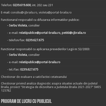
Telefon:
0239.619.600
, int. 202 sau 231
E-mail:
consiliu@cjbraila.ro
,
violeta@portal-braila.ro
Functionarul resposabil cu difuzarea informatiilor publice:
- Serbu Violeta
, consilier
- e-mail:
relatiipublice@portal-braila.ro, petitii@cjbraila.ro
- telefon/fax:
0239.627.675
Functionar responsabil cu aplicarea prevederilor Legii nr.52/2003:
- Serbu Violeta
, consilier
- e-mail:
relatiipublice@portal-braila.ro
- tel./fax:
0239.627.675
Chestionar de evaluare a satisfactiei cetateanului
Chestionar privind analiza diagnostic asupra situatiei actuale din judetul
Braila, proiect "Strategia de dezvoltare a Judetului Braila 2021-2027" SMIS
125782
Program de lucru cu publicul