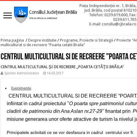
Piața Independenței nr. 1, Brăila,
jud. Brăila, cod poștal 810210
Telefon: 0239.619.600, Fax:
0239.611.765
E-mail: consiliu@cjbraila.ro
Prima pagina
/
Despre institutie
/
Programe, Proiecte si Strategii
/
Proiecte ''A
multicultural si de recreere "Poarta cetatii Braila"
Centrul multicultural si de recreere "Poarta cet
CENTRUL MULTICULTURAL ŞI DE RECREERE „POARTA CETĂŢII BRĂILA”
System Administrator
14.03.2017
Evenimente
CENTRUL MULTICULTURAL SI DE RECREERE “POARTA C
infiintat in cadrul proiectulu
i "
O poarta spre patrimoniul cultur
cladirii de patrimoniu din Ana Aslan nr.27-29"
finantat prin
P
misiune generarea unor oferte atractive de turism la nivelul j
Principalele activitati ce se vor desfasura in cadrul centrului vor fi: