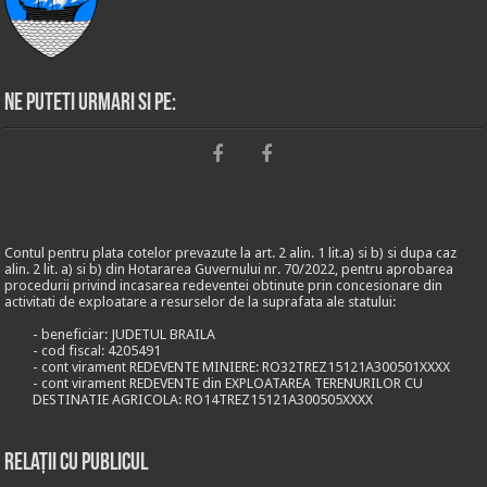
Ne puteti urmari si pe:
Contul pentru plata cotelor prevazute la art. 2 alin. 1 lit.a) si b) si dupa caz
alin. 2 lit. a) si b) din Hotararea Guvernului nr. 70/2022, pentru aprobarea
procedurii privind incasarea redeventei obtinute prin concesionare din
activitati de exploatare a resurselor de la suprafata ale statului:
- beneficiar: JUDETUL BRAILA
- cod fiscal: 4205491
- cont virament REDEVENTE MINIERE: RO32TREZ15121A300501XXXX
- cont virament REDEVENTE din EXPLOATAREA TERENURILOR CU
DESTINATIE AGRICOLA: RO14TREZ15121A300505XXXX
Relații cu publicul