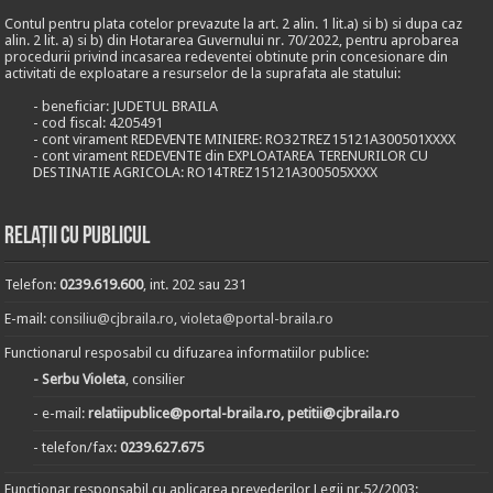
Contul pentru plata cotelor prevazute la art. 2 alin. 1 lit.a) si b) si dupa caz
alin. 2 lit. a) si b) din Hotararea Guvernului nr. 70/2022, pentru aprobarea
procedurii privind incasarea redeventei obtinute prin concesionare din
activitati de exploatare a resurselor de la suprafata ale statului:
- beneficiar: JUDETUL BRAILA
- cod fiscal: 4205491
- cont virament REDEVENTE MINIERE: RO32TREZ15121A300501XXXX
- cont virament REDEVENTE din EXPLOATAREA TERENURILOR CU
DESTINATIE AGRICOLA: RO14TREZ15121A300505XXXX
Relații cu publicul
Telefon:
0239.619.600
, int. 202 sau 231
E-mail:
consiliu@cjbraila.ro
,
violeta@portal-braila.ro
Functionarul resposabil cu difuzarea informatiilor publice:
- Serbu Violeta
, consilier
- e-mail:
relatiipublice@portal-braila.ro, petitii@cjbraila.ro
- telefon/fax:
0239.627.675
Functionar responsabil cu aplicarea prevederilor Legii nr.52/2003: