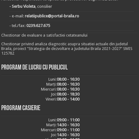
- Serbu Violeta
, consilier
- e-mail:
relatiipublice@portal-braila.ro
- tel./fax:
0239.627.675
Chestionar de evaluare a satisfactiei cetateanului
Chestionar privind analiza diagnostic asupra situatiei actuale din judetul
Braila, proiect "Strategia de dezvoltare a Judetului Braila 2021-2027" SMIS
125782
Program de lucru cu publicul
Luni:
08:00 - 16:30
Marți:
08:00 - 16:30
Miercuri:
08:00 - 16:30
Joi:
08:00 - 18:30
Vineri:
08:00 - 14:00
Program casierie
Luni:
09:00 - 11:00
Marți:
14:30 - 16:30
Miercuri:
09:00 - 11:00
Joi:
14:30 - 16:30