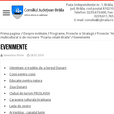
Piața Independenței nr. 1, Brăila,
jud. Brăila, cod poștal 810210
Telefon: 0239.619.600, Fax:
0239.611.765
E-mail: consiliu@cjbraila.ro
Prima pagina
/
Despre institutie
/
Programe, Proiecte si Strategii
/
Proiecte ''A
multicultural si de recreere "Poarta cetatii Braila"
/
Evenimente
Evenimente
Valentina Filote
28.01.2016
Identitate si traditie de-a lungul Dunarii
Copii pentru copii
Educatie pentru natura
Ziua Dunarii
Clubul de turism PROILAVIA
Caravana culturala braileana
Lada de zestre
Argentina - capatul lumii