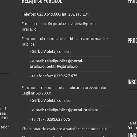
Relații cu publicul
Prog
Telefon:
0239.619.600
, int. 202 sau 231
E-mail:
consiliu@cjbraila.ro
,
violeta@portal-
braila.ro
Functionarul resposabil cu difuzarea informatiilor
Pro
publice:
- Serbu Violeta
, consilier
- e-mail:
relatiipublice@portal-
braila.ro, petitii@cjbraila.ro
- telefon/fax:
0239.627.675
Insc
Functionar responsabil cu aplicarea prevederilor
Legii nr.52/2003:
- Serbu Violeta
, consilier
n. 1
- e-mail:
relatiipublice@portal-braila.ro
area
durii
- tel./fax:
0239.627.675
Telef
rselor
Inter
Chestionar de evaluare a satisfactiei cetateanului
Link