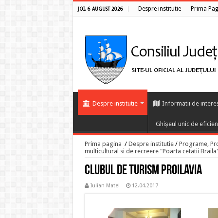
Despre institutie
Prima Pag
JOI, 6 AUGUST 2026
Despre institutie
Informatii de intere
Ghișeul unic de eficie
Prima pagina
/
Despre institutie
/
Programe, Proi
multicultural si de recreere "Poarta cetatii Braila
Clubul de turism PROILAVIA
Iulian Matei
12.04.2017