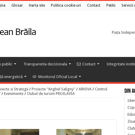
ina
Glosar
Harta site
Politica cookie-uri
Contact
Petitii
Servicii
Piața Independ
s public
Transparenta decizionala
Contact
Integritate insti
nță energetică
Monitorul Oficial Local
ecte si Strategii
/
Proiecte ''Anghel Saligny''
/
ARHIVA
/
Centrul
Din a
"
/
Evenimente
/
Clubul de turism PROILAVIA
Iden
Copi
Educ
Ziua
Club