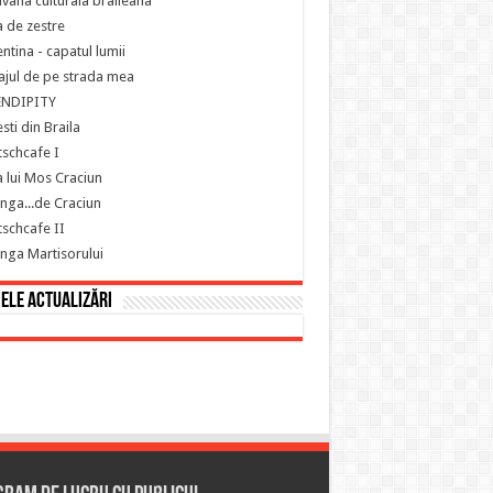
vana culturala braileana
 de zestre
ntina - capatul lumii
ajul de pe strada mea
ENDIPITY
sti din Braila
schcafe I
 lui Mos Craciun
nga...de Craciun
schcafe II
nga Martisorului
ele actualizări