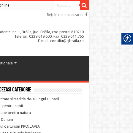
 online
Rețele de socializare:
enței nr. 1, Brăila, jud. Brăila, cod poștal 810210
Telefon: 0239.619.600, Fax: 0239.611.765
E-mail: consiliu@cjbraila.ro
tutionala
ceeasi categorie
titate si traditie de-a lungul Dunarii
i pentru copii
atie pentru natura
 Dunarii
ul de turism PROILAVIA