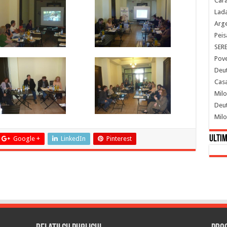
Cara
Lada
Arge
Peis
SER
Pove
Deut
Casa
Milo
Deut
Milo
Ultim
Google +
LinkedIn
Pinterest