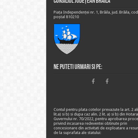
Consiliul Județean Brăila
Piața Independenței nr. 1, Brăila, jud. Brăila, cod
poștal 810210
Ne puteti urmari si pe:
Contul pentru plata cotelor prevazute la art. 2 ali
lit.a) si b) si dupa caz alin. 2 lit. a) si b) din Hotar
Guvernului nr. 70/2022, pentru aprobarea proce
privind incasarea redeventei obtinute prin
concesionare din activitati de exploatare a resu
de la suprafata ale statului: