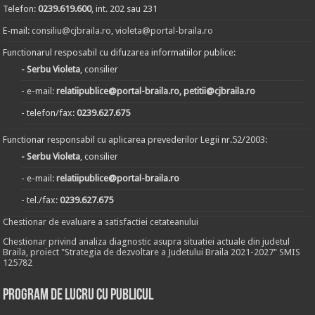
Telefon:
0239.619.600
, int. 202 sau 231
E-mail:
consiliu@cjbraila.ro
,
violeta@portal-braila.ro
Functionarul resposabil cu difuzarea informatiilor publice:
- Serbu Violeta
, consilier
- e-mail:
relatiipublice@portal-braila.ro, petitii@cjbraila.ro
- telefon/fax:
0239.627.675
Functionar responsabil cu aplicarea prevederilor Legii nr.52/2003:
- Serbu Violeta
, consilier
- e-mail:
relatiipublice@portal-braila.ro
- tel./fax:
0239.627.675
Chestionar de evaluare a satisfactiei cetateanului
Chestionar privind analiza diagnostic asupra situatiei actuale din judetul
Braila, proiect "Strategia de dezvoltare a Judetului Braila 2021-2027" SMIS
125782
Program de lucru cu publicul