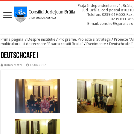
Piața Independenței nr. 1, Brăila,
jud. Brăila, cod poștal 810210
Telefon: 0239.619.600, Fax:
0239.611.765
E-mail: consiliu@cjbraila.ro
Prima pagina
/
Despre institutie
/
Programe, Proiecte si Strategii
/
Proiecte ''A
multicultural si de recreere "Poarta cetatii Braila"
/
Evenimente
/
Deutschcafe I
Deutschcafe I
Iulian Matei
12.04.2017