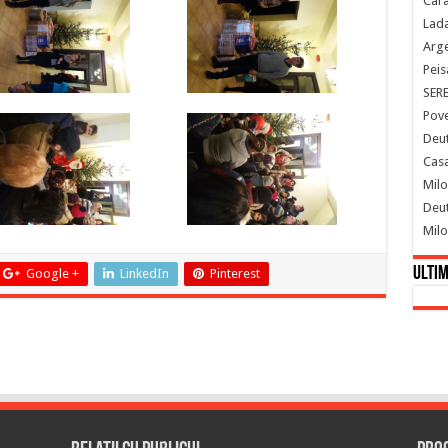
Cara
Lada
Arge
Peis
SER
Pove
Deut
Casa
Milo
Deut
Milo
Ultim
Google +
LinkedIn
Pinterest