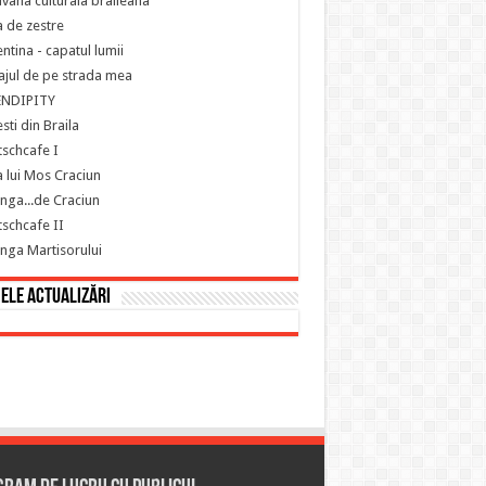
vana culturala braileana
 de zestre
ntina - capatul lumii
ajul de pe strada mea
ENDIPITY
sti din Braila
schcafe I
 lui Mos Craciun
nga...de Craciun
schcafe II
nga Martisorului
ele actualizări