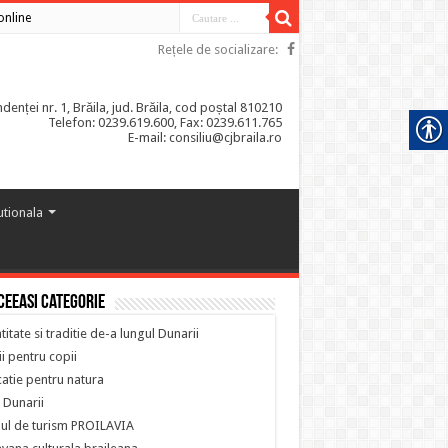
 online
Rețele de socializare:
enței nr. 1, Brăila, jud. Brăila, cod poștal 810210
Telefon: 0239.619.600, Fax: 0239.611.765
E-mail: consiliu@cjbraila.ro
tutionala
ceeasi categorie
titate si traditie de-a lungul Dunarii
i pentru copii
atie pentru natura
 Dunarii
ul de turism PROILAVIA