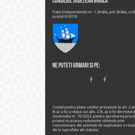
Consiliul Județean Brăila
Piața Independenței nr. 1, Brăila, jud. Brăila, cod
poștal 810210
Ne puteti urmari si pe:
Contul pentru plata cotelor prevazute la art. 2 ali
lit.a) si b) si dupa caz alin. 2 lit. a) si b) din Hotar
Guvernului nr. 70/2022, pentru aprobarea proce
privind incasarea redeventei obtinute prin
concesionare din activitati de exploatare a resu
de la suprafata ale statului: