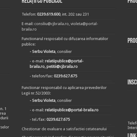
Relații cu publicul
Prog
Telefon:
0239.619.600
, int. 202 sau 231
E-mail:
consiliu@cjbraila.ro
,
violeta@portal-
braila.ro
Functionarul resposabil cu difuzarea informatiilor
Pro
publice:
- Serbu Violeta
, consilier
- e-mail:
relatiipublice@portal-
braila.ro, petitii@cjbraila.ro
- telefon/fax:
0239.627.675
Insc
Functionar responsabil cu aplicarea prevederilor
Legii nr.52/2003:
- Serbu Violeta
, consilier
n. 1
- e-mail:
relatiipublice@portal-braila.ro
area
durii
- tel./fax:
0239.627.675
Telef
rselor
Inter
Chestionar de evaluare a satisfactiei cetateanului
Link