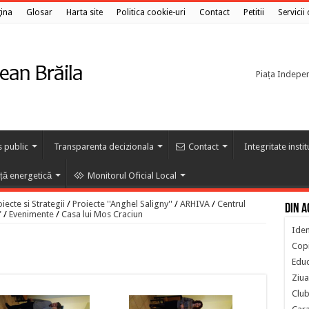
ina
Glosar
Harta site
Politica cookie-uri
Contact
Petitii
Servicii
Piața Independ
s public
Transparenta decizionala
Contact
Integritate insti
nță energetică
Monitorul Oficial Local
ecte si Strategii
/
Proiecte ''Anghel Saligny''
/
ARHIVA
/
Centrul
Din a
"
/
Evenimente
/
Casa lui Mos Craciun
Iden
Copi
Educ
Ziua
Club