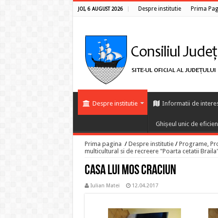
Despre institutie
Prima Pag
JOI, 6 AUGUST 2026
Despre institutie
Informatii de intere
Ghișeul unic de eficie
Prima pagina
/
Despre institutie
/
Programe, Proi
multicultural si de recreere "Poarta cetatii Braila
Casa lui Mos Craciun
Iulian Matei
12.04.2017