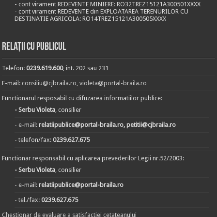
- cont virament REDEVENTE MINIERE: RO32TREZ15121A300501XXXX
- cont virament REDEVENTE din EXPLOATAREA TERENURILOR CU
DESTINATIE AGRICOLA: RO14TREZ15121A300505XXXX
Relații cu publicul
Telefon:
0239.619.600
, int. 202 sau 231
E-mail:
consiliu@cjbraila.ro
,
violeta@portal-braila.ro
Functionarul resposabil cu difuzarea informatiilor publice:
- Serbu Violeta
, consilier
- e-mail:
relatiipublice@portal-braila.ro, petitii@cjbraila.ro
- telefon/fax:
0239.627.675
Functionar responsabil cu aplicarea prevederilor Legii nr.52/2003:
- Serbu Violeta
, consilier
- e-mail:
relatiipublice@portal-braila.ro
- tel./fax:
0239.627.675
Chestionar de evaluare a satisfactiei cetateanului