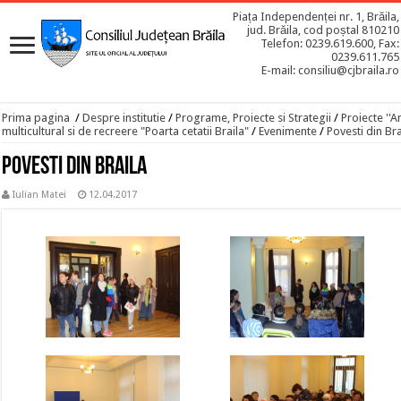
Piața Independenței nr. 1, Brăila,
jud. Brăila, cod poștal 810210
Telefon: 0239.619.600, Fax:
0239.611.765
E-mail: consiliu@cjbraila.ro
Prima pagina
/
Despre institutie
/
Programe, Proiecte si Strategii
/
Proiecte ''A
multicultural si de recreere "Poarta cetatii Braila"
/
Evenimente
/
Povesti din Bra
Povesti din Braila
Iulian Matei
12.04.2017