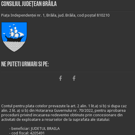
Consiliul Județean Brăila
Piața Independenței nr. 1, Brăila, jud. Brăila, cod poștal 810210
Ne puteti urmari si pe:
Contul pentru plata cotelor prevazute la art. 2 alin. 1 lit.a) si b) si dupa caz
alin. 2 lit. a) si b) din Hotararea Guvernului nr. 70/2022, pentru aprobarea
procedurii privind incasarea redeventei obtinute prin concesionare din
activitati de exploatare a resurselor de la suprafata ale statului:
- beneficiar: JUDETUL BRAILA
- cod fiscal: 4205491