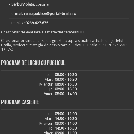
- Serbu Violeta
, consilier
- e-mail:
relatiipublice@portal-braila.ro
- tel./fax:
0239.627.675
Chestionar de evaluare a satisfactiei cetateanului
Chestionar privind analiza diagnostic asupra situatiei actuale din judetul
Braila, proiect "Strategia de dezvoltare a Judetului Braila 2021-2027" SMIS
125782
Program de lucru cu publicul
Luni:
08:00 - 16:30
Marți:
08:00 - 16:30
Miercuri:
08:00 - 16:30
Joi:
08:00 - 18:30
Vineri:
08:00 - 14:00
Program casierie
Luni:
09:00 - 11:00
Marți:
14:30 - 16:30
Miercuri:
09:00 - 11:00
Joi:
14:30 - 16:30
Vineri:
09:00 - 11:00