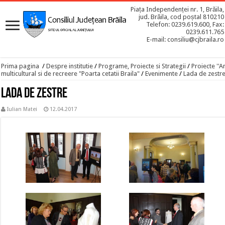
Piața Independenței nr. 1, Brăila,
jud. Brăila, cod poștal 810210
Telefon: 0239.619.600, Fax:
0239.611.765
E-mail: consiliu@cjbraila.ro
Prima pagina
/
Despre institutie
/
Programe, Proiecte si Strategii
/
Proiecte ''A
multicultural si de recreere "Poarta cetatii Braila"
/
Evenimente
/
Lada de zestr
Lada de zestre
Iulian Matei
12.04.2017