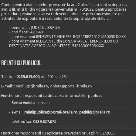
Contul pentru plata cotelor prevazute la art. 2 alin. 1 lit.a) si b) si dupa caz
alin. 2 lit. a) si b) din Hotararea Guvernului nr. 70/2022, pentru aprobarea
procedurii privind incasarea redeventei obtinute prin concesionare din
activitati de exploatare a resurselor de la suprafata ale statului:
- beneficiar: JUDETUL BRAILA
- cod fiscal: 4205491
- cont virament REDEVENTE MINIERE: RO32TREZ15121A300501XXXX
- cont virament REDEVENTE din EXPLOATAREA TERENURILOR CU
DESTINATIE AGRICOLA: RO14TREZ15121A300505XXXX
Relații cu publicul
Telefon:
0239.619.600
, int. 202 sau 231
E-mail:
consiliu@cjbraila.ro
,
violeta@portal-braila.ro
Functionarul resposabil cu difuzarea informatiilor publice:
- Serbu Violeta
, consilier
- e-mail:
relatiipublice@portal-braila.ro, petitii@cjbraila.ro
- telefon/fax:
0239.627.675
Functionar responsabil cu aplicarea prevederilor Legii nr.52/2003: