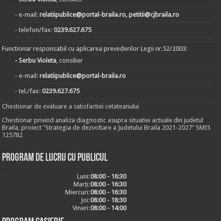
- e-mail:
relatiipublice@portal-braila.ro, petitii@cjbraila.ro
- telefon/fax:
0239.627.675
Functionar responsabil cu aplicarea prevederilor Legii nr.52/2003:
- Serbu Violeta
, consilier
- e-mail:
relatiipublice@portal-braila.ro
- tel./fax:
0239.627.675
Chestionar de evaluare a satisfactiei cetateanului
Chestionar privind analiza diagnostic asupra situatiei actuale din judetul
Braila, proiect "Strategia de dezvoltare a Judetului Braila 2021-2027" SMIS
125782
Program de lucru cu publicul
Luni:
08:00 - 16:30
Marți:
08:00 - 16:30
Miercuri:
08:00 - 16:30
Joi:
08:00 - 18:30
Vineri:
08:00 - 14:00