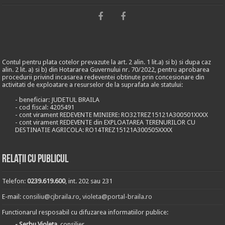
Contul pentru plata cotelor prevazute la art. 2 alin. 1 lit.a) si b) si dupa caz
alin. 2 lit. a) si b) din Hotararea Guvernului nr. 70/2022, pentru aprobarea
procedurii privind incasarea redeventei obtinute prin concesionare din
activitati de exploatare a resurselor de la suprafata ale statului:
- beneficiar: JUDETUL BRAILA
- cod fiscal: 4205491
- cont virament REDEVENTE MINIERE: RO32TREZ15121A300501XXXX
- cont virament REDEVENTE din EXPLOATAREA TERENURILOR CU
DESTINATIE AGRICOLA: RO14TREZ15121A300505XXXX
Relații cu publicul
Telefon:
0239.619.600
, int. 202 sau 231
E-mail:
consiliu@cjbraila.ro
,
violeta@portal-braila.ro
Functionarul resposabil cu difuzarea informatiilor publice:
- Serbu Violeta
, consilier