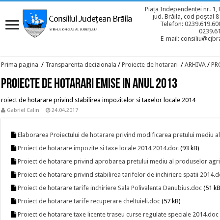
Piața Independenței nr. 1, 
jud. Brăila, cod poștal 
Telefon: 0239.619.600
0239.6
E-mail: consiliu@cjbra
Prima pagina
/
Transparenta decizionala
/
Proiecte de hotarari
/
ARHIVA
/
PR
PROIECTE DE HOTARARI EMISE IN ANUL 2013
roiect de hotarare privind stabilirea impozitelor si taxelor locale 2014
Gabriel Calin
24.04.2017
Elaborarea Proiectului de hotarare privind modificarea pretului mediu a
Proiect de hotarare impozite si taxe locale 2014 2014.doc
(93 kB)
Proiect de hotarare privind aprobarea pretului mediu al produselor agr
Proiect de hotarare privind stabilirea tarifelor de inchiriere spatii 2014.
Proiect de hotarare tarife inchiriere Sala Polivalenta Danubius.doc
(51 kB
Proiect de hotarare tarife recuperare cheltuieli.doc
(57 kB)
Proiect de hotarare taxe licente traseu curse regulate speciale 2014.doc