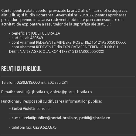
Contul pentru plata cotelor prevazute la art. 2 alin. 1 lit.a) si b) si dupa caz
alin. 2 lit. a) si b) din Hotararea Guvernului nr. 70/2022, pentru aprobarea
procedurii privind incasarea redeventei obtinute prin concesionare din
activitati de exploatare a resurselor de la suprafata ale statului:
- beneficiar: JUDETUL BRAILA
- cod fiscal: 4205491
- cont virament REDEVENTE MINIERE: RO32TREZ15121A300501XXXX
- cont virament REDEVENTE din EXPLOATAREA TERENURILOR CU
DESTINATIE AGRICOLA: RO14TREZ15121A300505XXXX
Relații cu publicul
Telefon:
0239.619.600
, int. 202 sau 231
E-mail:
consiliu@cjbraila.ro
,
violeta@portal-braila.ro
Functionarul resposabil cu difuzarea informatiilor publice:
- Serbu Violeta
, consilier
- e-mail:
relatiipublice@portal-braila.ro, petitii@cjbraila.ro
- telefon/fax:
0239.627.675