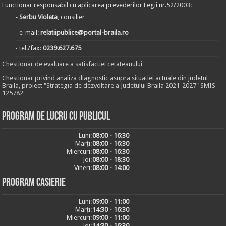
Functionar responsabil cu aplicarea prevederilor Legii nr.52/2003:
- Serbu Violeta
, consilier
- e-mail:
relatiipublice@portal-braila.ro
- tel./fax:
0239.627.675
Chestionar de evaluare a satisfactiei cetateanului
Chestionar privind analiza diagnostic asupra situatiei actuale din judetul
Braila, proiect "Strategia de dezvoltare a Judetului Braila 2021-2027" SMIS
125782
Program de lucru cu publicul
Luni:
08:00 - 16:30
Marți:
08:00 - 16:30
Miercuri:
08:00 - 16:30
Joi:
08:00 - 18:30
Vineri:
08:00 - 14:00
Program casierie
Luni:
09:00 - 11:00
Marți:
14:30 - 16:30
Miercuri:
09:00 - 11:00
Joi:
14:30 - 16:30