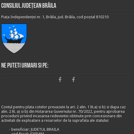
Consiliul Județean Brăila
Piața Independenței nr. 1, Brăila, jud. Brăila, cod poștal 810210
Ne puteti urmari si pe:
Contul pentru plata cotelor prevazute la art. 2 alin. 1 lit.a) si b) si dupa caz
alin. 2 lit. a) si b) din Hotararea Guvernului nr. 70/2022, pentru aprobarea
procedurii privind incasarea redeventei obtinute prin concesionare din
activitati de exploatare a resurselor de la suprafata ale statului:
- beneficiar: JUDETUL BRAILA
- cod fiscal: 4205491