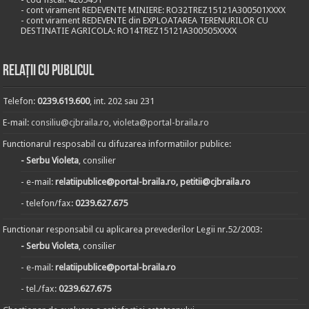
- cont virament REDEVENTE MINIERE: RO32TREZ15121A300501XXXX
- cont virament REDEVENTE din EXPLOATAREA TERENURILOR CU
DESTINATIE AGRICOLA: RO14TREZ15121A300505XXXX
Relații cu publicul
Telefon:
0239.619.600
, int. 202 sau 231
E-mail:
consiliu@cjbraila.ro
,
violeta@portal-braila.ro
Functionarul resposabil cu difuzarea informatiilor publice:
- Serbu Violeta
, consilier
- e-mail:
relatiipublice@portal-braila.ro, petitii@cjbraila.ro
- telefon/fax:
0239.627.675
Functionar responsabil cu aplicarea prevederilor Legii nr.52/2003:
- Serbu Violeta
, consilier
- e-mail:
relatiipublice@portal-braila.ro
- tel./fax:
0239.627.675