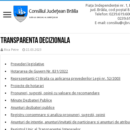
Piața Independenței nr. 1, 
jud. Brăila, cod poștal 
Telefon: 0239.619.600
0239.6
E-mail: consiliu@cjbra
Transparenta decizionala
Rica Petre
22.03.2023
Prevederi legislative
Hotararea de Guvern Nr. 831/2022
Reprezentantii CJ Braila cu aplicarea prevederilor Legii nr. 52/2003
Proiecte de hotarari
Propuneri, sugestii, opinii cu valoare de recomandare
Minute Dezbateri Publice
Anunturi dezbateri publice
Registru consemnare si analiza propuneri, sugestii, opinii
Anunturi de intentie, anunturi/invitatii de participare si anunturi de atribu
Registrul Unic al Transparentei Intereselor