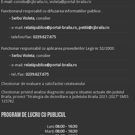
E-mail:
consiliu@cjbraila.ro
,
violeta@portal-braila.ro
Functionarul resposabil cu difuzarea informatiilor publice:
- Serbu Violeta
, consilier
- e-mail:
relatiipublice@portal-braila.ro, petitii@cjbraila.ro
- telefon/fax:
0239.627.675
Functionar responsabil cu aplicarea prevederilor Legii nr.52/2003:
- Serbu Violeta
, consilier
- e-mail:
relatiipublice@portal-braila.ro
- tel./fax:
0239.627.675
Chestionar de evaluare a satisfactiei cetateanului
Chestionar privind analiza diagnostic asupra situatiei actuale din judetul
Braila, proiect "Strategia de dezvoltare a Judetului Braila 2021-2027" SMIS
125782
Program de lucru cu publicul
Luni:
08:00 - 16:30
Marți:
08:00 - 16:30