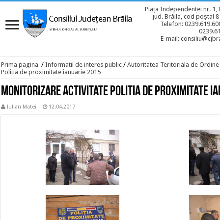
Piața Independenței nr. 1, 
jud. Brăila, cod poștal 
Telefon: 0239.619.600
0239.6
E-mail: consiliu@cjbra
Prima pagina
/
Informatii de interes public
/
Autoritatea Teritoriala de Ordine
Politia de proximitate ianuarie 2015
Monitorizare activitate Politia de proximitate i
Iulian Matei
12.04.2017