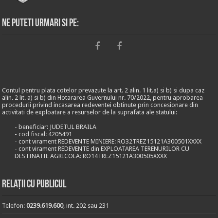
Ne puteti urmari si pe:
Contul pentru plata cotelor prevazute la art. 2 alin. 1 lit.a) si b) si dupa caz
alin. 2 lit. a) si b) din Hotararea Guvernului nr. 70/2022, pentru aprobarea
procedurii privind incasarea redeventei obtinute prin concesionare din
activitati de exploatare a resurselor de la suprafata ale statului:
- beneficiar: JUDETUL BRAILA
- cod fiscal: 4205491
- cont virament REDEVENTE MINIERE: RO32TREZ15121A300501XXXX
- cont virament REDEVENTE din EXPLOATAREA TERENURILOR CU
DESTINATIE AGRICOLA: RO14TREZ15121A300505XXXX
Relații cu publicul
Telefon:
0239.619.600
, int. 202 sau 231