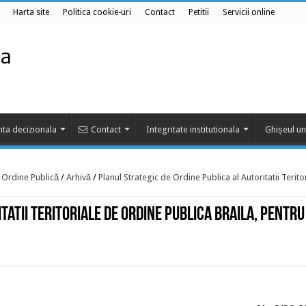
Harta site
Politica cookie-uri
Contact
Petitii
Servicii online
ta decizionala
Contact
Integritate institutionala
Ghișeul un
e Ordine Publică
/
Arhivă
/
Planul Strategic de Ordine Publica al Autoritatii Terito
tatii Teritoriale de Ordine Publica Braila, pentru