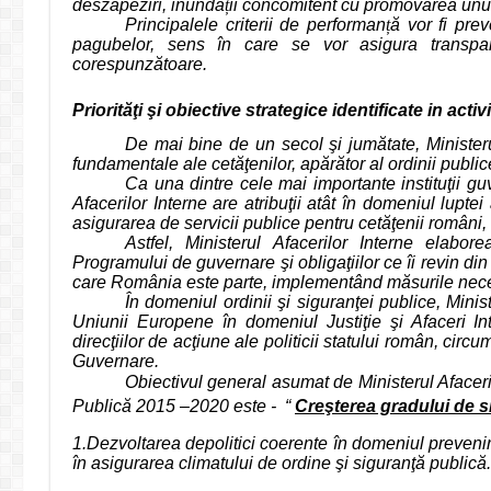
deszăpeziri, inunda
ț
ii concomitent cu promovarea unu
Principalele criterii de performan
ț
ă vor fi pre
pagubelor, sens în care se vor asigura transpa
corespunzătoare.
Priorităţi şi obiective strategice
identificate in activ
De mai bine de un secol şi jumătate, Ministerul 
fundamentale ale cetăţenilor, apărător al ordinii publice 
Ca una dintre cele mai importante instituţii gu
Afacerilor Interne are atribuţii atât în domeniul luptei a
asigurarea de servicii publice pentru cetăţenii români
Astfel, Ministerul Afacerilor Interne elaborea
Programului de guvernare şi obligaţiilor ce îi revin di
care România este parte, implementând măsurile neces
În domeniul ordinii şi siguranţei publice, Minis
Uniunii Europene în domeniul Justiţie şi Afaceri Inte
direcţiilor de acţiune ale politicii statului român, circu
Guvernare.
Obiectivul general asumat de Ministerul Afaceri
Publică 2015 –2020 este -
“
Creşterea gradului de 
1.Dezvoltarea depolitici coerente în domeniul preveniri
în asigurarea climatului de ordine şi siguranţă publică.