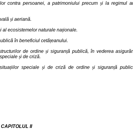
unilor contra persoanei, a patrimoniului precum
ș
i la regimul a
navală
ș
i aeriană.
ș
i al ecosistemelor naturale na
ț
ionale.
publică în beneficiul cetă
ț
eanului.
 structurilor de ordine
ș
i siguran
ț
ă publică, în vederea asigurăr
ispeciale
ș
i de criză.
situa
ț
iilor speciale
ș
i de criză de ordine
ș
i siguran
ț
ă publi
CAPITOLUL II