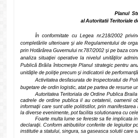
Planul
St
al Autoritatii Teritorial
În conformitate cu Legea nr.218/2002 privin
completările ulterioare şi ale Regulamentului de organi
prin Hotărârea Guvernului nr.787/2002 şi
pe baza concl
analiza situaţiei operative la nivelul unităţilor admini
Publică Brăila întocmeşte Planul strategic pentru anu
unităţile de poliţie precum şi indicatorii de performanţ
Activitatea desfasurata de Inspectoratul de Poli
bugetare de ordin logistic, atat pe partea de resurse 
Autoritatea Teritoriala de Ordine Publica Braila 
cadrele de ordine publica il au cetatenii, oamenii ob
informaţii care sunt utile politistilor, prin manifestare
la diverse evenimente, pot facilita solutionarea cu celer
Foarte multa lume se fereste sa fie implicata i
declaraţii. Conform atributiilor conferite de legiuitor
institutie a statului, singura, sa gaseasca solutii care 