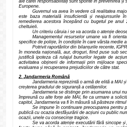
ale cărei responsabilită
ț
i sunt sporite în prevenirea
ș
i
Europene.
Guvernul va avea în vedere că realitatea majo
este baza materială insuficientă
ș
i neajunsurile în
remedierea acestora începând cu bugetul pe anul
cheltuieli.
Un criteriu căruia i se va acorda o aten
ț
ie deoseb
Managementul resurselor umane va fi orienta
specifice de poli
ț
ie, în condi
ț
iile în care vârsta medie a
Potrivit raportărilor din bilan
ț
urile recente, IGP
în moneda na
ț
ională, aur, droguri, fiind puse sub 
justifică ipoteza că rulajul bunurilor legate de ac
ț
iu
activitatea ob
ț
inerii de informa
ț
ii prin mijloace spe
evaluarea
ș
i recuperarea prejudiciilor de către stat.
2. Jandarmeria Română
Jandarmeria reprezintă o armă de elită a MAI
ș
cre
ș
terea gradului de siguran
ț
ă a cetă
ț
enilor.
Jandarmeria se distinge prin asumarea unui num
împreună cu alte for
ț
e ale MAI, fie ca urmare a solici
capitol, Jandarmeria va fi în măsură să păstreze ritmul 
Se impune în continuare preocuparea pentru p
publică cu ocazia desfă
ș
urării de ac
ț
iuni cu public nu
ocazii, unele cu consecin
ț
e tragice.
Se va acorda aten
ț
ie executării fără sincope
ș
i