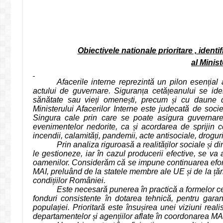
Obiectivele nationale prioritare , ident
al Minist
Afacerile interne reprezintă un pilon esen
ț
ial
actului de guvernare. Siguran
ț
a cetă
ț
eanului se ide
sănătate sau vie
ț
i omene
ș
ti, precum
ș
i cu daune d
Ministerului Afacerilor Interne este judecată de socie
Singura cale prin care se poate asigura guvernarea
evenimentelor nedorite, ca
ș
i acordarea de sprijin c
incendii, calamită
ț
i, pandemii, acte antisociale, drogu
Prin analiza riguroasă a realită
ț
ilor sociale
ș
i d
le gestioneze, iar în cazul producerii efective, se va 
oamenilor. Considerăm că se impune continuarea efortu
MAI, preluând de la statele membre ale UE
ș
i de la
ț
ăr
condi
ț
iilor României.
Este necesară punerea în practică a formelor cel
fonduri consistente în dotarea tehnică, pentru garanta
popula
ț
iei. Prioritară este însu
ș
irea unei viziuni reali
departamentelor
ș
i agen
ț
iilor aflate în coordonarea MA