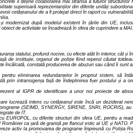
oncrete îl de
ț
ine colaborarea mai strânsă a tuturor structurilor
ibilitate superioară reprezentan
ț
ilor din diferite unită
ț
i subordona
evoii cetă
ț
eanului de a fi protejat direct în raport cu vulnerabilit
ilia.
t
ș
i modernizat după modelul existent în
ț
ările din UE, inclus
r obiect de activitate se încadrează în sfera de cuprindere a MAI.
iguran
ț
a statului, profund nocive, cu efecte atât în interior, cât
ș
i î
fa
ț
ă de institu
ț
ie, organul de poli
ț
ie fiind reperul căutat totde
ste încălcată, constată producerea de abuzuri sau când îi sunt a
t pentru eliminarea redundan
ț
elor în propriul sistem, să înt
ă prin intransigen
ț
a fa
ț
ă de îndeplinirea fi
ș
ei postului
ș
i a or
prezent al IGPR de identificare a unor noi proiecte de abso
 care lucrează intens cu cetă
ț
eanul este încă un deziderat nere
 de programe (SEIMD, SYNERGY, SIRENE, SNRI, ROCRIS), au
tegrate de IT.
 cu EUROPOL, cu diferite structuri din sfera UE, pentru a rea
 al României ca
ț
ară de grani
ț
ă pe flancul estic al UE
ș
i NATO. P
pereze activ la promovarea de programe împreună cu Poli
ț
ia R