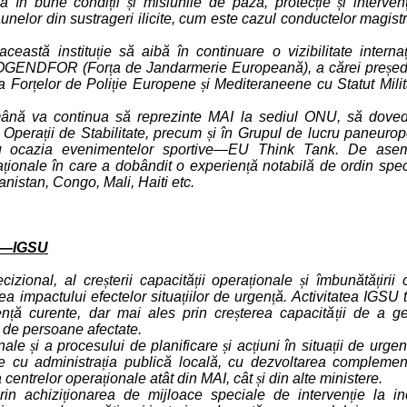
za în bune condi
ț
ii
ș
i misiunile de pază, protec
ț
ie
ș
i interven
daunelor din sustrageri ilicite, cum este cazul conductelor magist
ceastă institu
ț
ie să aibă în continuare o vizibilitate interna
OGENDFOR (For
ț
a de Jandarmerie Europeană), a cărei pre
ș
ed
ia For
ț
elor de Poli
ț
ie Europene
ș
i Mediteraneene cu Statut Milit
ână va continua să reprezinte MAI la sediul ONU, să dove
 Opera
ț
ii de Stabilitate, precum
ș
i în Grupul de lucru paneuro
e cu ocazia evenimentelor sportive—EU Think Tank. De ase
a
ț
ionale în care a dobândit o experien
ț
ă notabilă de ordin speci
ganistan, Congo, Mali, Haiti etc.
 —IGSU
cizional, al cre
ș
terii capacită
ț
ii opera
ț
ionale
ș
i îmbunătă
ț
irii 
rea impactului efectelor situa
ț
iilor de urgen
ț
ă. Activitatea IGSU 
en
ț
ă curente, dar mai ales prin cre
ș
terea capacită
ț
ii de a ge
 de persoane afectate.
onale
ș
i a procesului de planificare
ș
i ac
ț
iuni în situa
ț
ii de urgen
e cu administra
ț
ia publică locală, cu dezvoltarea complemen
 centrelor opera
ț
ionale atât din MAI, cât
ș
i din alte ministere.
rin achizi
ț
ionarea de mijloace speciale de interven
ț
ie la in