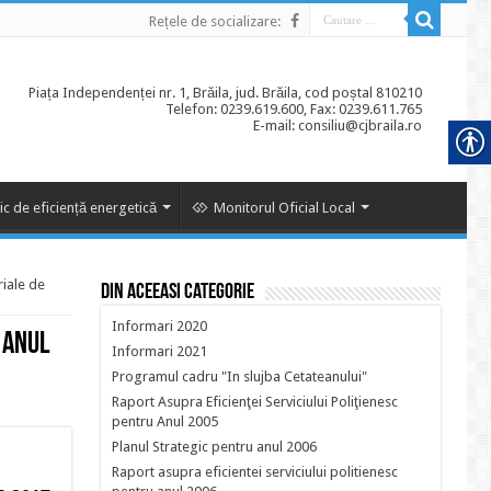
Rețele de socializare:
Piața Independenței nr. 1, Brăila, jud. Brăila, cod poștal 810210
Telefon: 0239.619.600, Fax: 0239.611.765
E-mail: consiliu@cjbraila.ro
ic de eficiență energetică
Monitorul Oficial Local
riale de
Din aceeasi categorie
Informari 2020
 anul
Informari 2021
Programul cadru "In slujba Cetateanului"
Raport Asupra Eficienţei Serviciului Poliţienesc
pentru Anul 2005
Planul Strategic pentru anul 2006
Raport asupra eficientei serviciului politienesc