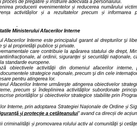
i proces de pregătire
ș
i instruire adecvată a personalului.
venirea producerii evenimentelor
ș
i reducerea numărului victi
ren
ț
a activită
ț
ilor
ș
i a rezultatelor precum
ș
i informarea p
itatile Ministerului Afacerilor Interne
Afacerilor Interne este principalul garant al drepturilor şi liber
şi al proprietăţii publice şi private.
vernamentale care contribuie la apărarea statului de drept, Min
ntiinfracţionale, al ordinii, siguranţei şi securităţii naţionale, câ
, la standarde europene.
ză obiectivele activităţii din domeniul afacerilor interne, p
n documentele strategice naţionale, precum şi din cele internaţio
are pentru atingerea lor.
terul Afacerilor Interne urmăreşte atingerea obiectivelor strateg
rne, precum şi îndeplinirea activităţilor subordonate principi
mscrise priorităţilor şi obiectivelor strategice stabilite prin Progr
lor Interne, prin adoptarea Strategiei Na
ț
ionale de Ordine
ș
i Si
siguranţă
ș
i protec
ț
ie a cetăţeanului
” avand ca direc
ț
ii de ac
ț
iun
i criminalităţii
ș
i promovarea rolului activ al comunităţii şi cetăţ