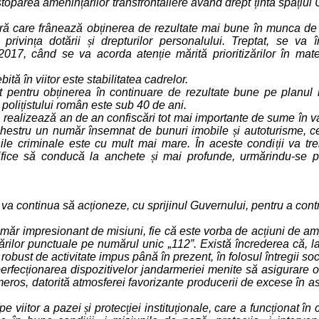
 stoparea amenin
ț
ărilor transfrontaliere având drept
ț
intă spa
ț
iul 
ră care frânează ob
ț
inerea de rezultate mai bune în munca de 
 privin
ț
a dotării
ș
i drepturilor personalului. Treptat, se va 
 2017, când se va acorda aten
ț
ie mărită prioritizărilor în mat
ită în viitor este stabilitatea cadrelor.
t pentru ob
ț
inerea în continuare de rezultate bune pe planul
 poli
ț
istului român este sub 40 de ani.
R realizează an de an confiscări tot mai importante de sume în v
sechestru un număr însemnat de bunuri imobile
ș
i autoturisme, 
nile criminale este cu mult mai mare. În aceste condi
ț
ii va tr
cifice să conducă la anchete
ș
i mai profunde, urmărindu-se pr
i va continua să ac
ț
ioneze, cu sprijinul Guvernului, pentru a contr
ăr impresionant de misiuni, fie că este vorba de ac
ț
iuni de a
tărilor punctuale pe numărul unic „112”. Există încrederea că, l
robust de activitate impus până în prezent, în folosul întregii so
erfec
ț
ionarea dispozitivelor jandarmeriei menite să asigurare 
meros, datorită atmosferei favorizante producerii de excese în as
 pe viitor a pazei
ș
i protec
ț
iei institu
ț
ionale, care a func
ț
ionat în 