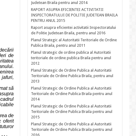
Judetean Braila pentru anul 2014
RAPORT ASUPRA EFICIENTEI ACTIVITATII
INSPECTORATULUI DE POLITIE JUDETEAN BRAILA
PENTRU ANUL 2015
Raport asupra eficientei activitatii Inspectoratului
de Politie Judetean Braila, pentru anul 2016
Planul Strategic al Autoritatii Teritoriale de Ordine
Publica Braila, pentru anul 2011
decării
Planul strategic de ordine publica al Autoritatii
deri de
teritoriale de ordine publica Braila pentru anul
ritatea
2012
anului.
Planul Strategic de Ordine Publica al Autoritatii
enirea
Teritoriale de Ordine Publica Braila, pentru anul
jafuri,
2013
emat să
Planul Strategic de Ordine Publica al Autoritatii
 asupra
Teritoriale de Ordine Publica Braila pentru anul
n cadrul
2014
icabile
Planul Strategic de Ordine Publica al Autoritatii
Teritoriale de Ordine Publica Braila pentru anul
area de
2015
 oferit
Planul Strategic de Ordine Publica al Autoritatii
 tuturor
Teritoriale de Ordine Publica Braila pentru anul
2016