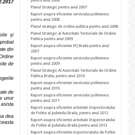
pentru anul 2006
02.2017
Planul Strategic pentru anul 2007
Raport asupra eficientei serviciului politienesc
pentru anul 2008
Planul strategic de ordine publica pentru anul 2008
Planul Strategic al Autoritatii Teritoriale de Ordine
ile şi
Publica pentru anul 2009
aprobat
Raport asupra eficientei IPJ Braila pentru anul
ate din
2007
 Ordine
Raport asupra eficientei serviciului politienesc
nite de
pentru anul 2009
Planul Strategic Al Autoritatii Teritoriale de Ordine
Publica Braila, pentru anul 2010
ngerile
Raport asupra eficientei serviciului politienesc
pentru anul 2010
rate de
Raport asupra eficientei serviciului politienesc
ea unor
pentru anul 2011
 asista
Raport asupra eficientei activitatii Inspectoratului
de Politie al Judetului Braila, pentru anul 2012
 sa dea
Raport asupra eficientei activitatii Inspectoratului
aceasta
de Politie al Judetului Braila pentru anul 2013
Raport asupra eficientei inspectoratului de Politie