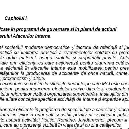
Capitolul I.
ificate in programul de guvernare si in planul de actiuni
erului Afacerilor Interne
 al societă
ț
ii moderne democratice
ș
i factorul de referin
ț
ă al ju
ntifică cu limitarea drastică a evenimentelor soldate cu pier
e ordin material, asupra statului
ș
i proprietă
ț
ii private. Auto
tate prin eficien
ț
a cu care ac
ț
ionează pentru siguran
ț
a cetă
ț
e
 eficientă în afacerile interne este mobilizarea pentru prev
etă
ț
enilor la producerea de accidente de orice natură, crime, 
ri, proxenetism
ș
i altele.
in economie se vor limita situa
ț
iile nedorite pe care MAI este ch
ac
ț
iona pentru reducerea efectelor nocive directe
ș
i colaterale
lui reformator vizând organizarea superioară a institu
ț
iilor di
ile aliate concepte specifice activită
ț
ii de interne
ș
i expertize apl
or mai eficiente în pregătirea de specialitate a cadrelor
ș
i aloc
rea în viitor a unui salt sensibil pozitiv al serviciului public
ste asupra activită
ț
ii Poli
ț
iei Române, Jandarmeriei, precum
ș
i
I, care au o prezen
ț
ă vizibilă în via
ț
a de zi cu zi a cetă
ț
enilor.