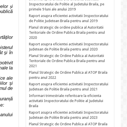
Inspectoratului de Politie al Judetului Braila, pe
melor
ș
i
primele 9 luni ale anului 2019
ublică
Raport asupra eficientei activitatii Inspectoratului
de Politie Judetean Braila pentru anul 2019
Planul strategic de ordine publica al Autoritatii
Teritoriale de Ordine Publica Braila pentru anul
tăţilor
2020
Raport asupra eficientei activitatii Inspectoratului
isterul
Judetean de Politie Braila pentru anul 2020
t şi în
Planul Strategic de Ordine Publica al Autoritatii
Teritoriale de Ordine Publica Braila pentru anul
otrivit
2021
nale la
Planul Strategic de Ordine Publica al ATOP Braila
pentru anul 2022
ice ale
ilor şi
Raport asupra eficientei activitatii Inspectoratului
amul de
Judetean de Politie Braila pentru anul 2021
Informari trimestriale referitoare la eficienta
guran
ț
ă
activitatii Inspectoratului de Politie al Judetului
e:
Braila
Raport asupra eficientei activitatii Inspectoratului
eanului
Judetean de Politie Braila pentru anul 2023
Planul Strategic de Ordine Publica al ATOP Braila