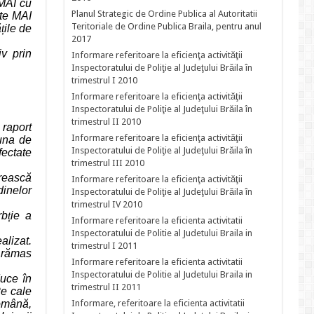
 MAI cu
Planul Strategic de Ordine Publica al Autoritatii
te MAI
Teritoriale de Ordine Publica Braila, pentru anul
ă
ț
ile de
2017
iv prin
Informare referitoare la eficienţa activităţii
Inspectoratului de Poliţie al Judeţului Brăila în
trimestrul I 2010
Informare referitoare la eficienţa activităţii
Inspectoratului de Poliţie al Judeţului Brăila în
trimestrul II 2010
n raport
Informare referitoare la eficienţa activităţii
auna de
Inspectoratului de Poliţie al Judeţului Brăila în
fectate
trimestrul III 2010
ărească
Informare referitoare la eficienţa activităţii
dinelor
Inspectoratului de Poliţie al Judeţului Brăila în
trimestrul IV 2010
rb
ț
ie a
Informare referitoare la eficienta activitatii
Inspectoratului de Politie al Judetului Braila in
alizat.
trimestrul I 2011
 rămas
Informare referitoare la eficienta activitatii
Inspectoratului de Politie al Judetului Braila in
duce în
trimestrul II 2011
e cale
omână,
Informare, referitoare la eficienta activitatii