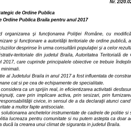
Nr. 2/20.
rategic de Ordine Publica
e de Ordine Publica Braila pentru anul 2017
d organizarea şi funcţionarea Poliţiei Române, cu modificăr
zare şi funcţionare a autorităţii teritoriale de ordine publică, 
uziilor desprinse în urma consultării populaţiei şi a celor rezult
strativ-teritoriale din judetul Braila, Autoritatea Teritorială de
l 2017, care cuprinde principalele obiective ce trebuie îndepli
ă minimali.
tie al Judetului Braila in anul 2017 a fost influentata de constra
umane cat si pe cea de echipamente de specialitate.
considera ca un sprijin real, in eficientizarea activitatii desfasu
işnuiţi,
care prin implicare activa, prin sesizari, prin furnizar
a responsabilităţii civice, in sensul de a da declaraţii atunci cand
itate a multor fapte antisociale.
n solutionarea anchetelor instrumentate de cadrele de politie si
 politia lucreaza pentru comunitate si nu putem astepta ca doar 
sa ducă la crearea unui climat de siguranta in judetul Braila.