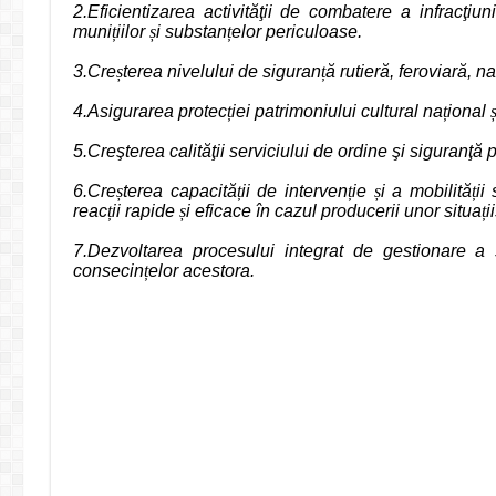
2.Eficientizarea activităţii de combatere a infracţi
muni
ț
iilor
ș
i substan
ț
elor periculoase.
3.Cre
ș
terea nivelului de siguran
ț
ă rutieră, feroviară, 
4.Asigurarea protec
ț
iei patrimoniului cultural na
ț
ional
5.Creşterea calităţii serviciului de ordine şi siguranţă 
6.Cre
ș
terea capacită
ț
ii de interven
ț
ie
ș
i a mobilită
ț
ii
reac
ț
ii rapide
ș
i eficace în cazul producerii unor situa
ț
i
7.Dezvoltarea procesului integrat de gestionare a 
consecin
ț
elor acestora.