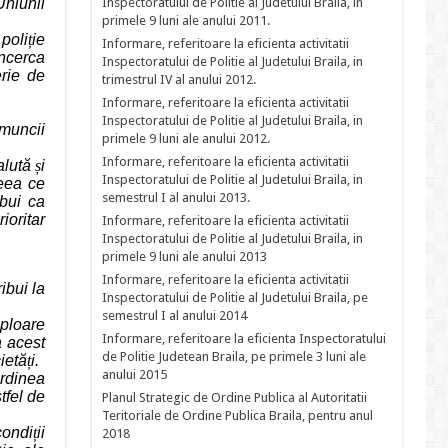
Uniunii
Inspectoratului de Politie al Judetului Braila, in
primele 9 luni ale anului 2011.
poli
ț
ie
Informare, referitoare la eficienta activitatii
încerca
Inspectoratului de Politie al Judetului Braila, in
erie de
trimestrul IV al anului 2012.
Informare, referitoare la eficienta activitatii
Inspectoratului de Politie al Judetului Braila, in
 muncii
primele 9 luni ale anului 2012.
Informare, referitoare la eficienta activitatii
alută
ș
i
Inspectoratului de Politie al Judetului Braila, in
ceea ce
semestrul I al anului 2013.
ebui ca
ioritar
Informare, referitoare la eficienta activitatii
Inspectoratului de Politie al Judetului Braila, in
primele 9 luni ale anului 2013
Informare, referitoare la eficienta activitatii
ibui la
Inspectoratului de Politie al Judetului Braila, pe
semestrul I al anului 2014
mploare
Informare, referitoare la eficienta Inspectoratului
a acest
de Politie Judetean Braila, pe primele 3 luni ale
cietă
ț
i.
anului 2015
ordinea
tfel de
Planul Strategic de Ordine Publica al Autoritatii
Teritoriale de Ordine Publica Braila, pentru anul
condi
ț
ii
2018