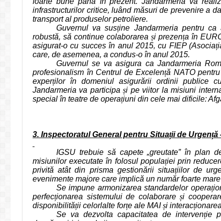
foarte bune până în prezent. Jandarmeria va reali
infrastructurilor critice, luând măsuri de prevenire a 
transport al produselor petroliere.
Guvernul va sus
ț
ine Jandarmeria pentru ca a
robustă, să continue colaborarea
ș
i prezen
ț
a în EUR
asigurat-o cu succes în anul 2015, cu FIEP (Asocia
ț
care, de asemenea, a condus-o în anul 2015.
Guvernul se va asigura ca Jandarmeria Rom
profesionalism în Centrul de Excelen
ț
ă NATO pentru
exper
ț
ilor în domeniul asigurării ordinii public
Jandarmeria va participa
ș
i pe viitor la misiuni intern
special în teatre de opera
ț
iuni din cele mai dificile: Af
3. Inspectoratul General pentru Situa
ț
ii de Urgen
ț
ă
IGSU trebuie să capete „greutate” în plan de
misiunilor executate în folosul popula
ț
iei prin reduce
privită atât din prisma gestionării situa
ț
iilor de urg
evenimente majore care implică un număr foarte mare
Se impune armonizarea standardelor opera
ț
i
perfec
ț
ionarea sistemului de colaborare
ș
i cooperar
disponibilită
ț
ii celorlalte for
ț
e ale MAI
ș
i interac
ț
ionarea
Se va dezvolta capacitatea de interven
ț
ie p