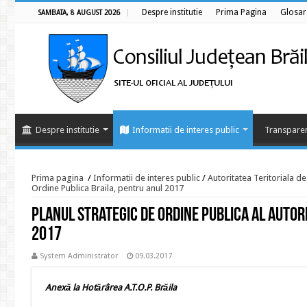
Despre institutie
Prima Pagina
Glosar
SAMBATA, 8 AUGUST 2026
Despre institutie
Informatii de interes public
Transparen
Prima pagina
/
Informatii de interes public
/
Autoritatea Teritoriala d
Ordine Publica Braila, pentru anul 2017
Planul Strategic de Ordine Publica al Autori
2017
System Administrator
09.03.2017
Anexă
la Hotărârea A.T
.O.P. Brăila