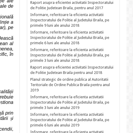
ț
ie ale
Raport asupra eficientei activitatii Inspectoratului
rale de
de Politie Judetean Braila, pentru anul 2017
Informare, referitoare la eficienta activitatii
ț
ională
Inspectoratului de Politie al Judetului Braila, pe
in
ț
ie a
primele 9 luni ale anului 2018
ar), pe
Informare, referitoare la eficienta activitatii
Inspectoratului de Politie al Judetului Braila, pe
dească
primele 6 luni ale anului 2018
pean al
menea,
Informare, referitoare la eficienta activitatii
fic, în
Inspectoratului de Politie al Judetului Braila, pe
primele 3 luni ale anului 2018
Raport asupra eficientei activitatii Inspectoratului
de Politie Judetean Braila pentru anul 2018
Planul strategic de ordine publica al Autoritatii
Teritoriale de Ordine Publica Braila pentru anul
2019
calită
ț
ii
trebuie
Informare, referitoare la eficienta activitatii
stiona
Inspectoratului de Politie al Judetului Braila, pe
primele 3 luni ale anului 2019
ț
ă prin
Informare, referitoare la eficienta activitatii
tării
ș
i
Inspectoratului de Politie al Judetului Braila, pe
primele 6 luni ale anului 2019
cendii,
Informare, referitoare la eficienta activitatii