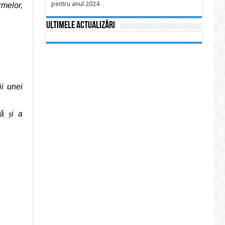
pentru anul 2024
rmelor,
Ultimele actualizări
ii unei
că
ș
i a