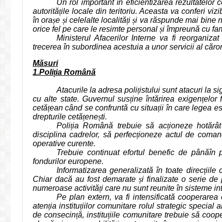
Un rol important în eficientizarea rezultatelor c
autorită
ț
ile locale din teritoriu. Aceasta va conferi viz
în ora
ș
e
ș
i celelalte localită
ț
i
ș
i va răspunde mai bine n
orice fel pe care le resimte personal
ș
i împreună cu fam
Ministerul Afacerilor Interne va fi reorganiza
trecerea în subordinea acestuia a unor servicii al căro
Măsuri
1.Poli
ț
ia Română
Atacurile la adresa poli
ț
istului sunt atacuri la s
cu alte state. Guvernul sus
ț
ine întărirea exigen
ț
elor 
cetă
ț
ean când se confruntă cu situa
ț
ii în care legea e
drepturile cetă
ț
ene
ș
ti.
Poli
ț
ia Română trebuie să ac
ț
ioneze hotărâ
disciplina cadrelor, să perfec
ț
ioneze actul de comand
operative curente.
Trebuie continuat efortul benefic de pânăîn 
fondurilor europene.
Informatizarea generalizată în toate direc
ț
iile
Chiar dacă au fost demarate
ș
i finalizate o serie
numeroase activită
ț
i care nu sunt reunite în sisteme in
Pe plan extern, va fi intensificată cooperarea
aten
ț
ia institu
ț
iilor comunitare rolul strategic special
de consecin
ț
ă, institu
ț
iile comunitare trebuie să coo