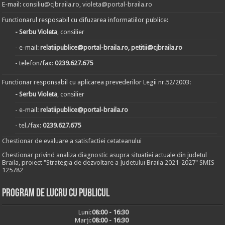
E-mail:
consiliu@cjbraila.ro
,
violeta@portal-braila.ro
Functionarul resposabil cu difuzarea informatiilor publice:
- Serbu Violeta
, consilier
- e-mail:
relatiipublice@portal-braila.ro, petitii@cjbraila.ro
- telefon/fax:
0239.627.675
Functionar responsabil cu aplicarea prevederilor Legii nr.52/2003:
- Serbu Violeta
, consilier
- e-mail:
relatiipublice@portal-braila.ro
- tel./fax:
0239.627.675
Chestionar de evaluare a satisfactiei cetateanului
Chestionar privind analiza diagnostic asupra situatiei actuale din judetul
Braila, proiect "Strategia de dezvoltare a Judetului Braila 2021-2027" SMIS
125782
Program de lucru cu publicul
Luni:
08:00 - 16:30
Marți:
08:00 - 16:30