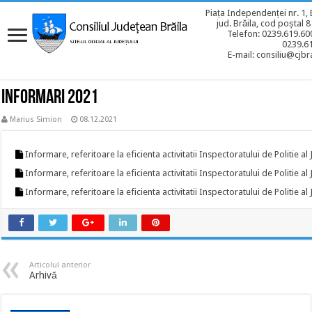
Piața Independenței nr. 1, 
jud. Brăila, cod poștal 
Telefon: 0239.619.600
0239.6
E-mail: consiliu@cjbra
Informari 2021
Marius Simion
08.12.2021
Informare, referitoare la eficienta activitatii Inspectoratului de Politie al
Informare, referitoare la eficienta activitatii Inspectoratului de Politie al
Informare, referitoare la eficienta activitatii Inspectoratului de Politie al
Articolul anterior
Arhivă