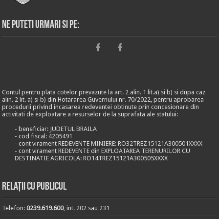
Ne puteti urmari si pe:
Contul pentru plata cotelor prevazute la art. 2 alin. 1 lit.a) si b) si dupa caz
alin. 2 lit. a) si b) din Hotararea Guvernului nr. 70/2022, pentru aprobarea
procedurii privind incasarea redeventei obtinute prin concesionare din
activitati de exploatare a resurselor de la suprafata ale statului:
- beneficiar: JUDETUL BRAILA
- cod fiscal: 4205491
- cont virament REDEVENTE MINIERE: RO32TREZ15121A300501XXXX
- cont virament REDEVENTE din EXPLOATAREA TERENURILOR CU
DESTINATIE AGRICOLA: RO14TREZ15121A300505XXXX
Relații cu publicul
Telefon:
0239.619.600
, int. 202 sau 231