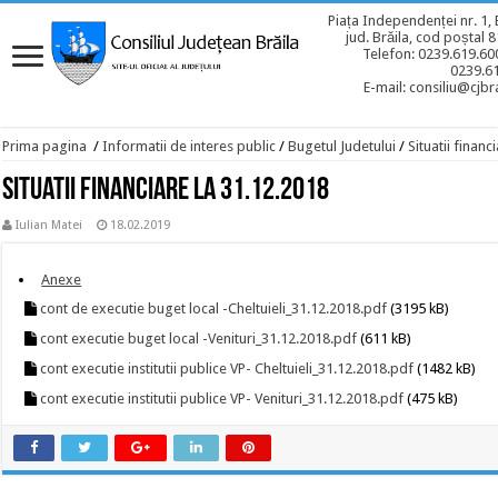
Piața Independenței nr. 1, 
jud. Brăila, cod poștal 
Telefon: 0239.619.600
0239.6
E-mail: consiliu@cjbra
Prima pagina
/
Informatii de interes public
/
Bugetul Judetului
/
Situatii financ
Situatii financiare la 31.12.2018
Iulian Matei
18.02.2019
Anexe
cont de executie buget local -Cheltuieli_31.12.2018.pdf
(3195 kB)
cont executie buget local -Venituri_31.12.2018.pdf
(611 kB)
cont executie institutii publice VP- Cheltuieli_31.12.2018.pdf
(1482 kB)
cont executie institutii publice VP- Venituri_31.12.2018.pdf
(475 kB)