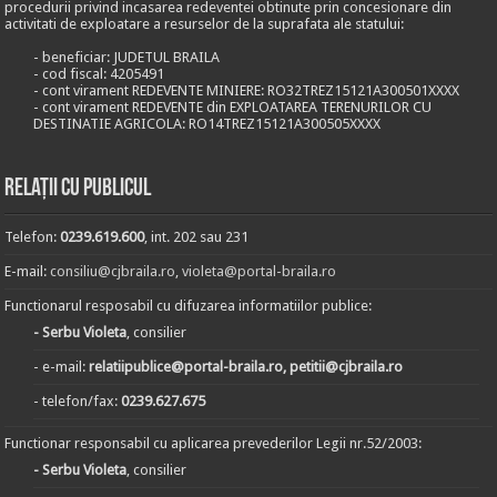
procedurii privind incasarea redeventei obtinute prin concesionare din
activitati de exploatare a resurselor de la suprafata ale statului:
- beneficiar: JUDETUL BRAILA
- cod fiscal: 4205491
- cont virament REDEVENTE MINIERE: RO32TREZ15121A300501XXXX
- cont virament REDEVENTE din EXPLOATAREA TERENURILOR CU
DESTINATIE AGRICOLA: RO14TREZ15121A300505XXXX
Relații cu publicul
Telefon:
0239.619.600
, int. 202 sau 231
E-mail:
consiliu@cjbraila.ro
,
violeta@portal-braila.ro
Functionarul resposabil cu difuzarea informatiilor publice:
- Serbu Violeta
, consilier
- e-mail:
relatiipublice@portal-braila.ro, petitii@cjbraila.ro
- telefon/fax:
0239.627.675
Functionar responsabil cu aplicarea prevederilor Legii nr.52/2003:
- Serbu Violeta
, consilier