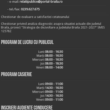
- e-mail:
relatiipublice@portal-braila.ro
- tel./fax:
0239.627.675
Chestionar de evaluare a satisfactiei cetateanului
Chestionar privind analiza diagnostic asupra situatiei actuale din judetul
Braila, proiect "Strategia de dezvoltare a Judetului Braila 2021-2027" SMIS
125782
Program de lucru cu publicul
Luni:
08:00 - 16:30
Marți:
08:00 - 16:30
Miercuri:
08:00 - 16:30
Joi:
08:00 - 18:30
Vineri:
08:00 - 14:00
Program casierie
Luni:
09:00 - 11:00
Marți:
14:30 - 16:30
Miercuri:
09:00 - 11:00
Joi:
14:30 - 16:30
Vineri:
09:00 - 11:00
Inscrieri audiențe conducere