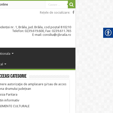
 online
Rețele de socializare:
enței nr. 1, Brăila, jud. Brăila, cod poștal 810210
Telefon: 0239.619.600, Fax: 0239.611.765
E-mail: consiliu@cjbraila.ro
utionala
cal
ceeasi categorie
nere autorizaţie de amplasare şi/sau de acces
ona drumului județean
sia Paritara
tin informativ
NIMENTE CULTURALE