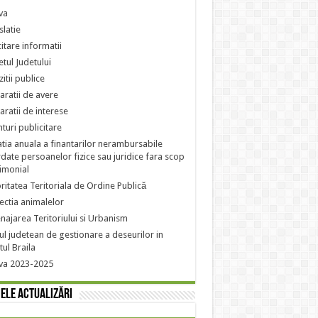
va
slatie
citare informatii
tul Judetului
zitii publice
aratii de avere
aratii de interese
turi publicitare
atia anuala a finantarilor nerambursabile
date persoanelor fizice sau juridice fara scop
imonial
ritatea Teritoriala de Ordine Publică
ectia animalelor
ajarea Teritoriului si Urbanism
ul judetean de gestionare a deseurilor in
tul Braila
va 2023-2025
ele actualizări