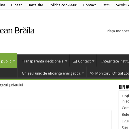
ina
Glosar
Harta site
Politica cookie-uri
Contact
Petitii
Servicii
Piața Independ
 public
Transparenta decizionala
Contact
Integritate instit
Ghișeul unic de eficiență energetică
Monitorul Oficial Lo
etul Judetului
Din a
Obţi
în z
Comi
Bule
EVE
Stiri