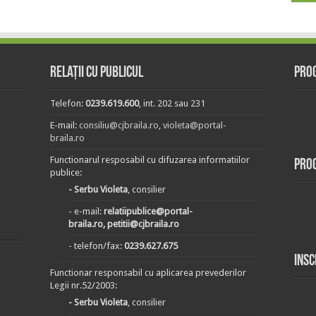
Relații cu publicul
Prog
Telefon:
0239.619.600
, int. 202 sau 231
E-mail:
consiliu@cjbraila.ro
,
violeta@portal-
braila.ro
Functionarul resposabil cu difuzarea informatiilor
Pro
publice:
- Serbu Violeta
, consilier
- e-mail:
relatiipublice@portal-
braila.ro, petitii@cjbraila.ro
- telefon/fax:
0239.627.675
Insc
Functionar responsabil cu aplicarea prevederilor
Legii nr.52/2003:
- Serbu Violeta
, consilier