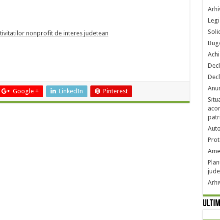
Arhi
Legi
Soli
tivitatilor nonprofit de interes judetean
Buge
Achi
Decl
Decl
Anun
Google +
LinkedIn
Pinterest
Situ
acor
patr
Auto
Prot
Amen
Plan
jude
Arhi
Ultim