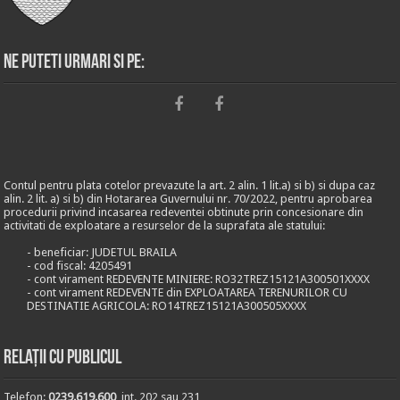
Ne puteti urmari si pe:
Contul pentru plata cotelor prevazute la art. 2 alin. 1 lit.a) si b) si dupa caz
alin. 2 lit. a) si b) din Hotararea Guvernului nr. 70/2022, pentru aprobarea
procedurii privind incasarea redeventei obtinute prin concesionare din
activitati de exploatare a resurselor de la suprafata ale statului:
- beneficiar: JUDETUL BRAILA
- cod fiscal: 4205491
- cont virament REDEVENTE MINIERE: RO32TREZ15121A300501XXXX
- cont virament REDEVENTE din EXPLOATAREA TERENURILOR CU
DESTINATIE AGRICOLA: RO14TREZ15121A300505XXXX
Relații cu publicul
Telefon:
0239.619.600
, int. 202 sau 231