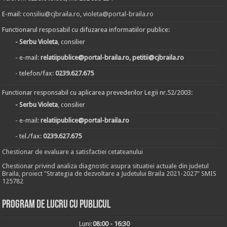
E-mail:
consiliu@cjbraila.ro
,
violeta@portal-braila.ro
Functionarul resposabil cu difuzarea informatiilor publice:
- Serbu Violeta
, consilier
- e-mail:
relatiipublice@portal-braila.ro, petitii@cjbraila.ro
- telefon/fax:
0239.627.675
Functionar responsabil cu aplicarea prevederilor Legii nr.52/2003:
- Serbu Violeta
, consilier
- e-mail:
relatiipublice@portal-braila.ro
- tel./fax:
0239.627.675
Chestionar de evaluare a satisfactiei cetateanului
Chestionar privind analiza diagnostic asupra situatiei actuale din judetul
Braila, proiect "Strategia de dezvoltare a Judetului Braila 2021-2027" SMIS
125782
Program de lucru cu publicul
Luni:
08:00 - 16:30