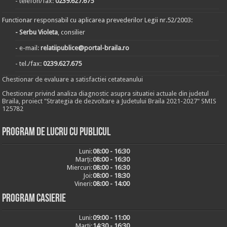
- telefon/fax:
0239.627.675
Functionar responsabil cu aplicarea prevederilor Legii nr.52/2003:
- Serbu Violeta
, consilier
- e-mail:
relatiipublice@portal-braila.ro
- tel./fax:
0239.627.675
Chestionar de evaluare a satisfactiei cetateanului
Chestionar privind analiza diagnostic asupra situatiei actuale din judetul
Braila, proiect "Strategia de dezvoltare a Judetului Braila 2021-2027" SMIS
125782
Program de lucru cu publicul
Luni:
08:00 - 16:30
Marți:
08:00 - 16:30
Miercuri:
08:00 - 16:30
Joi:
08:00 - 18:30
Vineri:
08:00 - 14:00
Program casierie
Luni:
09:00 - 11:00
Marți:
14:30 - 16:30