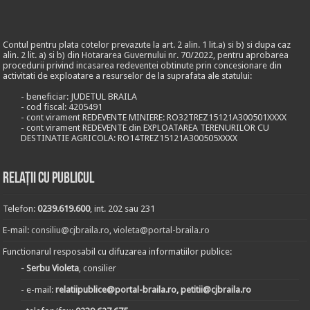
Contul pentru plata cotelor prevazute la art. 2 alin. 1 lit.a) si b) si dupa caz
alin. 2 lit. a) si b) din Hotararea Guvernului nr. 70/2022, pentru aprobarea
procedurii privind incasarea redeventei obtinute prin concesionare din
activitati de exploatare a resurselor de la suprafata ale statului:
- beneficiar: JUDETUL BRAILA
- cod fiscal: 4205491
- cont virament REDEVENTE MINIERE: RO32TREZ15121A300501XXXX
- cont virament REDEVENTE din EXPLOATAREA TERENURILOR CU
DESTINATIE AGRICOLA: RO14TREZ15121A300505XXXX
Relații cu publicul
Telefon:
0239.619.600
, int. 202 sau 231
E-mail:
consiliu@cjbraila.ro
,
violeta@portal-braila.ro
Functionarul resposabil cu difuzarea informatiilor publice:
- Serbu Violeta
, consilier
- e-mail:
relatiipublice@portal-braila.ro, petitii@cjbraila.ro