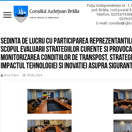
Piața Independenței nr. 1, 
jud. Brăila, cod poștal 
Telefon: 0239.619.600
0239.6
E-mail: consiliu@cjbra
Sedinta de lucru cu participarea reprezentantilo
scopul evaluarii strategiilor curente si provoca
monitorizarea conditiilor de transpost, strategii
impactul tehnologiei si inovatiei asupra sigurant
Rica Petre
18.06.2024