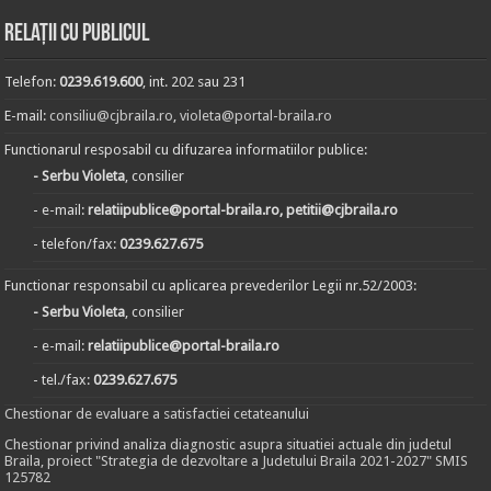
Relații cu publicul
Telefon:
0239.619.600
, int. 202 sau 231
E-mail:
consiliu@cjbraila.ro
,
violeta@portal-braila.ro
Functionarul resposabil cu difuzarea informatiilor publice:
- Serbu Violeta
, consilier
- e-mail:
relatiipublice@portal-braila.ro, petitii@cjbraila.ro
- telefon/fax:
0239.627.675
Functionar responsabil cu aplicarea prevederilor Legii nr.52/2003:
- Serbu Violeta
, consilier
- e-mail:
relatiipublice@portal-braila.ro
- tel./fax:
0239.627.675
Chestionar de evaluare a satisfactiei cetateanului
Chestionar privind analiza diagnostic asupra situatiei actuale din judetul
Braila, proiect "Strategia de dezvoltare a Judetului Braila 2021-2027" SMIS
125782