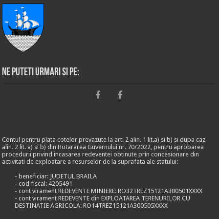
Ne puteti urmari si pe:
Contul pentru plata cotelor prevazute la art. 2 alin. 1 lit.a) si b) si dupa caz
alin. 2 lit. a) si b) din Hotararea Guvernului nr. 70/2022, pentru aprobarea
procedurii privind incasarea redeventei obtinute prin concesionare din
activitati de exploatare a resurselor de la suprafata ale statului:
- beneficiar: JUDETUL BRAILA
- cod fiscal: 4205491
- cont virament REDEVENTE MINIERE: RO32TREZ15121A300501XXXX
- cont virament REDEVENTE din EXPLOATAREA TERENURILOR CU
DESTINATIE AGRICOLA: RO14TREZ15121A300505XXXX