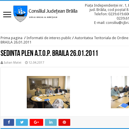
Piața Independenței nr. 1, 
jud. Brăila, cod poștal 
Telefon: 0239.619.600
0239.6
E-mail: consiliu@cjbra
Prima pagina
/
Informatii de interes public
/
Autoritatea Teritoriala de Ordine
BRAILA 26.01.2011
SEDINTA PLEN A.T.O.P. BRAILA 26.01.2011
Iulian Matei
12.04.2017