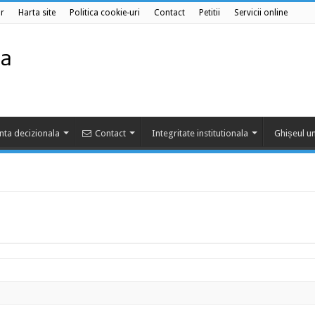
r
Harta site
Politica cookie-uri
Contact
Petitii
Servicii online
nta decizionala
Contact
Integritate institutionala
Ghișeul un