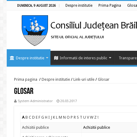
Despre institutie
Prima Pagina
Glosa
DUMINICA, 9 AUGUST 2026
Despre institutie
Informatii de interes public
Transpare
Prima pagina
/
Despre institutie
/
Link-uri utile
/
Glosar
Glosar
System Administrator
20.03.2017
A
B
C
D
E
F
G
H
I
J
K
L
M
N
O
P
R
S
T
U
V
W
Z
!
Achizitii publice
Achizitii publice