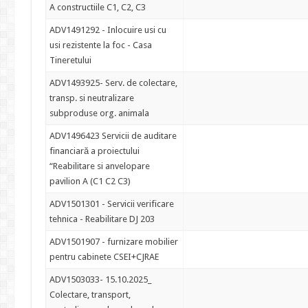
A constructiile C1, C2, C3
ADV1491292 - Inlocuire usi cu
usi rezistente la foc - Casa
Tineretului
ADV1493925- Serv. de colectare,
transp. si neutralizare
subproduse org. animala
ADV1496423 Servicii de auditare
financiară a proiectului
“Reabilitare si anvelopare
pavilion A (C1 C2 C3)
ADV1501301 - Servicii verificare
tehnica - Reabilitare DJ 203
ADV1501907 - furnizare mobilier
pentru cabinete CSEI+CJRAE
ADV1503033- 15.10.2025_
Colectare, transport,