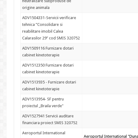
neutralizare subproduse de
origine animala
ADV1504331-Servicii verificare
tehnica ”Consolidare si
reabilitare imobil Calea
Calarasilor 29” cod SMIS 320752
ADV1509116 Furnizare dotari
cabinet kinetoterapie
ADV1512350 Furnizare dotari
cabinet kinetoterapie
ADV1513935 - Furnizare dotari
cabinet kinetoterapie
ADV1513954- SF pentru
proiectul ,,Braila verde"
ADV1527941 Servicii auditare
financiara proiect SMIS 320752
Aeroportul International
Aeroportul International "Dun