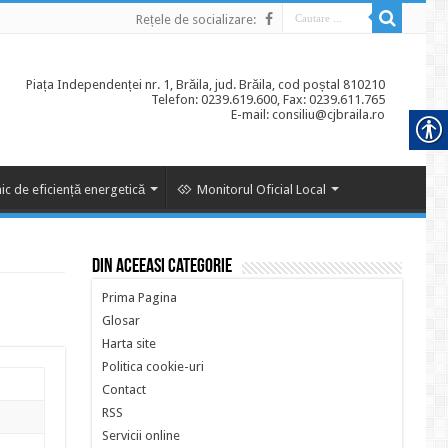
Rețele de socializare:
Piața Independenței nr. 1, Brăila, jud. Brăila, cod poștal 810210
Telefon: 0239.619.600, Fax: 0239.611.765
E-mail: consiliu@cjbraila.ro
ic de eficiență energetică
Monitorul Oficial Local
Din aceeasi categorie
Prima Pagina
Glosar
Harta site
Politica cookie-uri
Contact
RSS
Servicii online