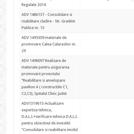
Regulate 2014
ADV 1486137 - Consolidare si
reabilitare cladire - Str. Gradinii
Publice nr. 13
ADV 1495309 materiale de
promovare Calea Calarasilor nr.
29
ADV 1496097 Realizare de
materiale pentru asigurarea
promovarii proiectului
“Reabilitare si anvelopare
pavilion A ( constructiile C1,
C2,C3), Spitalul Clinic Judet
ADV1319615-Actualizare
expertiza tehnica,
D.A.L.I.+verificare tehnica D.A.L.I.
pentru obiectivul de investitii
”Consolidare si reabilitare imobil