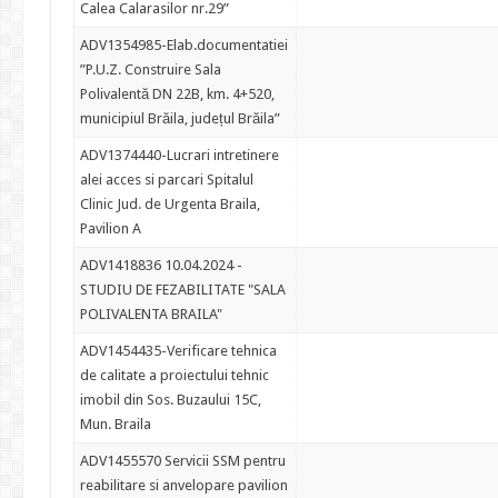
Calea Calarasilor nr.29”
ADV1354985-Elab.documentatiei
”P.U.Z. Construire Sala
Polivalentă DN 22B, km. 4+520,
municipiul Brăila, județul Brăila”
ADV1374440-Lucrari intretinere
alei acces si parcari Spitalul
Clinic Jud. de Urgenta Braila,
Pavilion A
ADV1418836 10.04.2024 -
STUDIU DE FEZABILITATE "SALA
POLIVALENTA BRAILA"
ADV1454435-Verificare tehnica
de calitate a proiectului tehnic
imobil din Sos. Buzaului 15C,
Mun. Braila
ADV1455570 Servicii SSM pentru
reabilitare si anvelopare pavilion