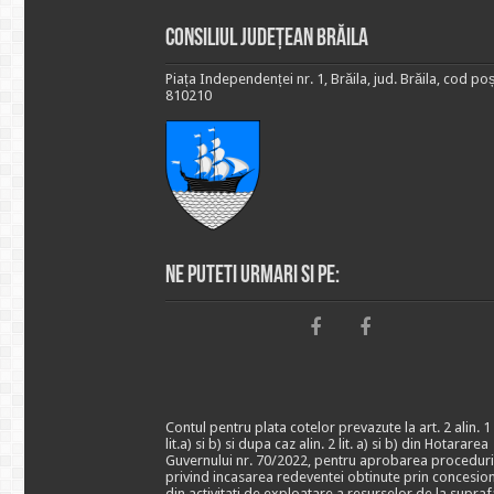
Consiliul Județean Brăila
Piața Independenței nr. 1, Brăila, jud. Brăila, cod poș
810210
Ne puteti urmari si pe:
Contul pentru plata cotelor prevazute la art. 2 alin. 1
lit.a) si b) si dupa caz alin. 2 lit. a) si b) din Hotararea
Guvernului nr. 70/2022, pentru aprobarea proceduri
privind incasarea redeventei obtinute prin concesio
din activitati de exploatare a resurselor de la supraf