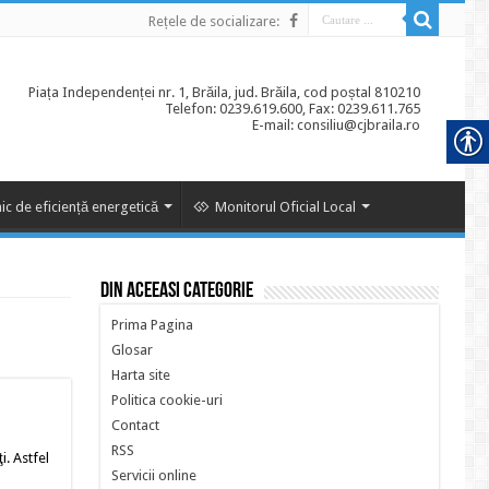
Rețele de socializare:
Piața Independenței nr. 1, Brăila, jud. Brăila, cod poștal 810210
Telefon: 0239.619.600, Fax: 0239.611.765
E-mail: consiliu@cjbraila.ro
ic de eficiență energetică
Monitorul Oficial Local
Din aceeasi categorie
Prima Pagina
Glosar
Harta site
Politica cookie-uri
Contact
RSS
i. Astfel
Servicii online