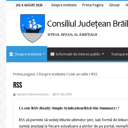
Despre institutie
Prima Pagina
Glosar
H
JOI, 6 AUGUST 2026
Despre institutie
Informatii de interes public
Transpare
Prima pagina
/
Despre institutie
/
Link-uri utile
/
RSS
RSS
System Administrator
01.06.2009
Ce este RSS (Really Simple Syndication/Rich Site Summary) ?
RSS vă permite să vedeţi titlurile ultimelor ştiri, sub formă de linkuri
sunteţi anunţaţi la fiecare actualizare a ştirilor de pe portal, nemai