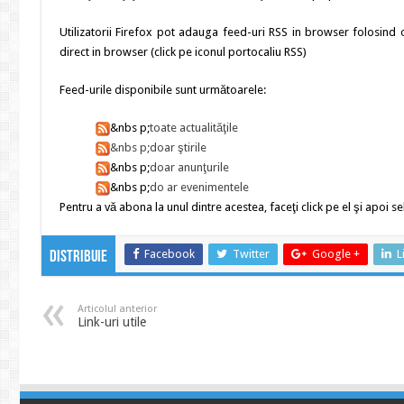
Utilizatorii Firefox pot adauga feed-uri RSS in browser folosind o
direct in browser (click pe iconul portocaliu RSS)
Feed-urile disponibile sunt următoarele:
&nbs p;
toate actualităţile
&nbs p;
doar ştirile
&nbs p;
doar anunţurile
&nbs p;
do ar evenimentele
Pentru a vă abona la unul dintre acestea, faceţi click pe el şi apoi se
Facebook
Twitter
Google +
L
Distribuie
Articolul anterior
Link-uri utile