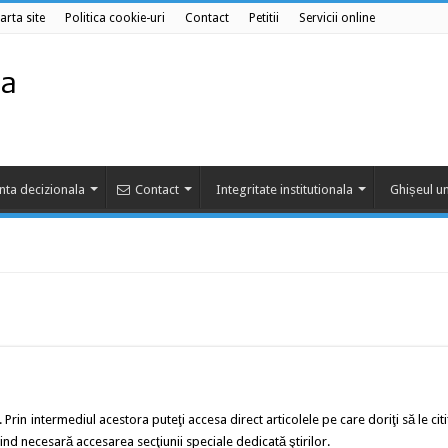
arta site
Politica cookie-uri
Contact
Petitii
Servicii online
nta decizionala
Contact
Integritate institutionala
Ghișeul un
. Prin intermediul acestora puteţi accesa direct articolele pe care doriţi să le citiţ
fiind necesară accesarea secţiunii speciale dedicată ştirilor.