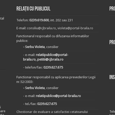
Relații cu publicul
Pr
tal
Telefon:
0239.619.600
, int. 202 sau 231
E-mail:
consiliu@cjbraila.ro
,
violeta@portal-braila.ro
Functionarul resposabil cu difuzarea informatiilor
publice:
Pr
- Serbu Violeta
, consilier
- e-mail:
relatiipublice@portal-
braila.ro, petitii@cjbraila.ro
- telefon/fax:
0239.627.675
In
Functionar responsabil cu aplicarea prevederilor Legii
nr.52/2003:
- Serbu Violeta
, consilier
- e-mail:
relatiipublice@portal-braila.ro
- tel./fax:
0239.627.675
i
nare
Tel
Chestionar de evaluare a satisfactiei cetateanului
ata