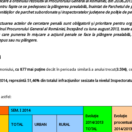
re a ordinului rezolutiv al Procurorului General al Romaniei, din 20.06.2013
entru fapte ce se pedepsesc la plângerea prealabilă, înaintat de Parchetul de 
 unităţilor de parchet subordonate şi inspectoratelor judeţene de poliţie de pe
rea actelor de cercetare penală sunt obligatorii şi prioritare pentru or
rdinul Procurorului General al Romăniei, începând cu luna august 2013, toate a
ru care punerea în mişcare a acţiunii penale se face la plângere prealabilă,
depus sau nu plângere.
i
imoniului
,
cu 877 mai puţine
decât în perioada similară a anului trecut(
3.594)
, c
2014
, reprezintă
51,46%
din totalul infracţiunilor sesizate la nivelul Inspectorat
astfel:
SEM. I 2014
Evoluţie
Evoluţie
2014/2013
procentua
TOTAL
URBAN
RURAL
TOTAL
2014/201