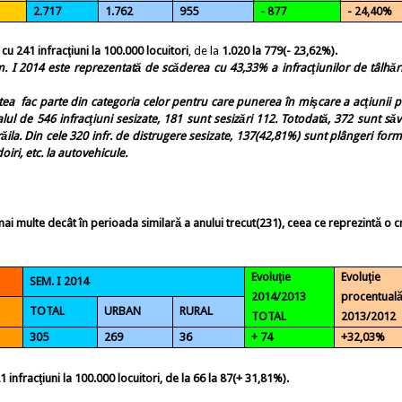
2.717
1.762
955
- 877
- 24,40%
 cu 241 infracţiuni
la 100.000 locuitori
, de la
1.020 la 779(- 23,62%).
I 2014 este reprezentată de scăderea cu 43,33% a infracţiunilor de tâlhări
stea
fac parte din categoria celor
pentru care punerea în mişcare a acţiunii p
alul de 546 infracţiuni sesizate, 181 sunt sesizări 112. Totodată, 372 sunt săv
ila. Din cele 320 infr. de distrugere sesizate, 137(42,81%) sunt plângeri for
oiri, etc. la autovehicule.
 mai multe
decât în perioada similară a anului trecut
(231)
, ceea ce reprezintă
o c
Evoluţie
Evoluţie
SEM. I 2014
2014/2013
procentual
TOTAL
URBAN
RURAL
TOTAL
2013/2012
305
269
36
+ 74
+32,03%
 infracţiuni la 100.000 locuitori, de la 66 la 87(+ 31,81%).