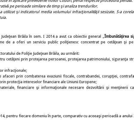
puse în aplicare prevederile noilor Coduri, penal respectiv procedură penală.
ivă pe perioade similare de timp şi analiza trendurilor.
zat şi indicatorul media volumului infracţionalităţii sesizate. S-a corelat,
tuia.
e Judeţean Brăila în sem. I 2014 a avut ca obiectiv general „
Îmbunătăţirea si
âne de a oferi un serviciu public poliţienesc concentrat pe cetăţean şi pe
ratului de Poliţie Judeţean Brăila, au urmărit:
tru cetăţeni prin protejarea persoanei, protejarea patrimoniului, siguranţa str
or infracţionale;
e afaceri prin combaterea evaziunii fiscale, contrabandei, corupţiei, contrafa
 prin protecţia intereselor financiare ale Uniunii Europene;
eriale, financiare şi informaţionale necesare dezvoltării şi menţinerii cap
014, pentru fiecare domeniu în parte, comparativ cu aceeaşi perioadă a anului 