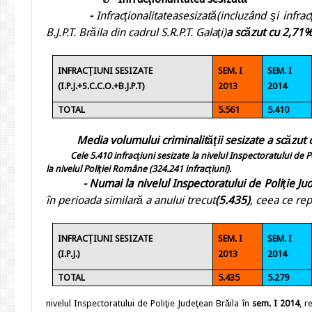
-
Infracţionalitatea
sesizat
ă
(inclu
zâ
nd şi
infrac
B.J.P.T. Brăila din cadrul S.R.P.T. Galaţi
)
a scăzut cu 2,71%
INFRACŢIUNI SESIZATE
SEM. I
SEM. I
(I.P.J.+S.C.C.O.+B.J.P.T)
2013
2014
TOTAL
5.561
5.410
Media
volumului
criminalităţii sesizate a scăzut 
Cele
5.410
infracţiuni sesizate la nivelul Inspectoratului de 
la nivelul Poliţiei Române
(324.241 infracţiuni).
-
Numai la nivelul Inspectoratului de Poliţie Ju
în perioada similară a anului trecut
(5.435)
, ceea ce re
INFRACŢIUNI SESIZATE
SEM. I
SEM. I
(I.P.J.)
2013
2014
TOTAL
5.435
5.279
nivelul Inspectoratului de Poliţie Judeţean Brăila în
sem. I
2014
, r