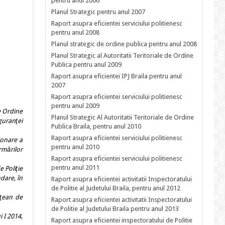
pentru anul 2006
Planul Strategic pentru anul 2007
Raport asupra eficientei serviciului politienesc
pentru anul 2008
Planul strategic de ordine publica pentru anul 2008
Planul Strategic al Autoritatii Teritoriale de Ordine
Publica pentru anul 2009
Raport asupra eficientei IPJ Braila pentru anul
2007
Raport asupra eficientei serviciului politienesc
pentru anul 2009
de Ordine
Planul Strategic Al Autoritatii Teritoriale de Ordine
iguranţei
Publica Braila, pentru anul 2010
Raport asupra eficientei serviciului politienesc
onare a
pentru anul 2010
ormărilor
Raport asupra eficientei serviciului politienesc
pentru anul 2011
e Poliţie
dare, în
Raport asupra eficientei activitatii Inspectoratului
de Politie al Judetului Braila, pentru anul 2012
eţean de
Raport asupra eficientei activitatii Inspectoratului
de Politie al Judetului Braila pentru anul 2013
 I 2014,
Raport asupra eficientei inspectoratului de Politie