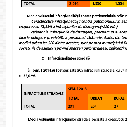
TOTAL
3.594
1.930
1.664
Media volumului
infracţionalităţii
contra patrimoniului
a scăzut
Caracteristica infracţionalităţii contra patrimoniului în sem. 
creşterea cu
73,33%
a infracţiunilor de distrugere(+220 infr.).
Referitor la infracţiunile de distrugere, precizăm că şi ace
face la plângere prealabilă, a persoanei vătămate. Astfel, d
in tot
mediul urban iar 320 dintre acestea, sunt pe raza municipiului Bră
societăţile de asigurări privind spargeri parbriz/lunetă, zgârieri/înd
Ø
Infracţionalitatea stradală
În
sem. I
2014
au fost sesizate 305 infracţiuni stradale, cu 74
cu 32,02%.
SEM. I 2013
INFRACŢIUNI STRADALE
TOTAL
URBAN
RURAL
TOTAL
231
204
27
Media volumului infracţiunilor stradale sesizate a crescut cu 21