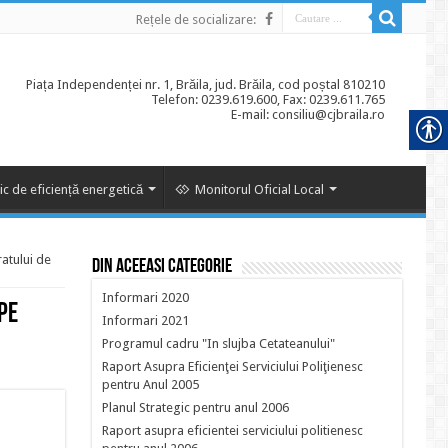
Rețele de socializare:
Piața Independenței nr. 1, Brăila, jud. Brăila, cod poștal 810210
Telefon: 0239.619.600, Fax: 0239.611.765
E-mail: consiliu@cjbraila.ro
ic de eficiență energetică
Monitorul Oficial Local
ratului de
Din aceeasi categorie
Informari 2020
 pe
Informari 2021
Programul cadru "In slujba Cetateanului"
Raport Asupra Eficienţei Serviciului Poliţienesc
pentru Anul 2005
Planul Strategic pentru anul 2006
Raport asupra eficientei serviciului politienesc