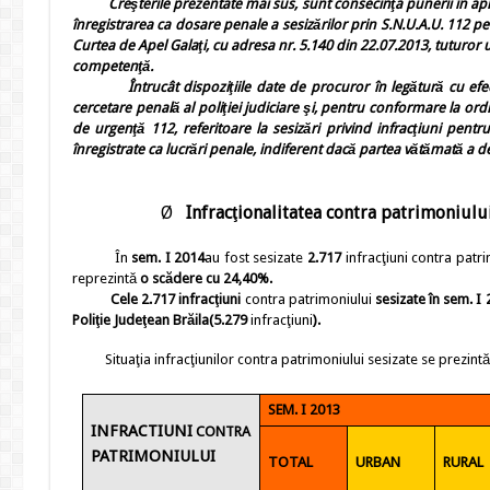
Creşterile prezentate mai sus, sunt consecinţa punerii în aplica
înregistrarea ca dosare penale a sesizărilor prin S.N.U.A.U. 112 p
Curtea de Apel Galaţi, cu adresa nr. 5.140 din 22.07.2013, tuturor
competenţă.
Întrucât dispoziţiile date de procuror în legătură cu efectua
cercetare penală al poliţiei judiciare şi, pentru conformare la o
de urgenţă 112, referitoare la sesizări privind infracţiuni pent
înregistrate ca lucrări penale, indiferent dacă partea vătămată a 
Ø
Infracţionalitatea
contra patrimoniulu
În
sem. I 2014
au fost sesizate
2.717
infracţiuni contra patr
reprezintă
o scădere cu 24,40%.
Cele
2.717
infracţiuni
contra patrimoniului
sesizate în
sem. I 
Poliţie Judeţean Brăila
(5.279
infracţiuni
).
Situaţia infracţiunilor contra patrimoniului sesizate se prezintă 
SEM. I 2013
INFRACTIUNI
CONTRA
PATRIMONIULUI
TOTAL
URBAN
RURAL