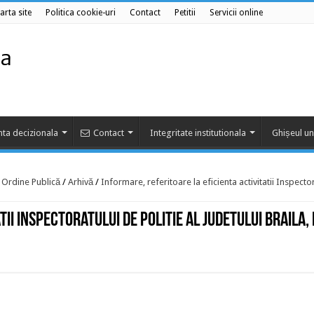
arta site
Politica cookie-uri
Contact
Petitii
Servicii online
ta decizionala
Contact
Integritate institutionala
Ghișeul un
e Ordine Publică
/
Arhivă
/
Informare, referitoare la eficienta activitatii Inspecto
ii Inspectoratului de Politie al Judetului Braila,