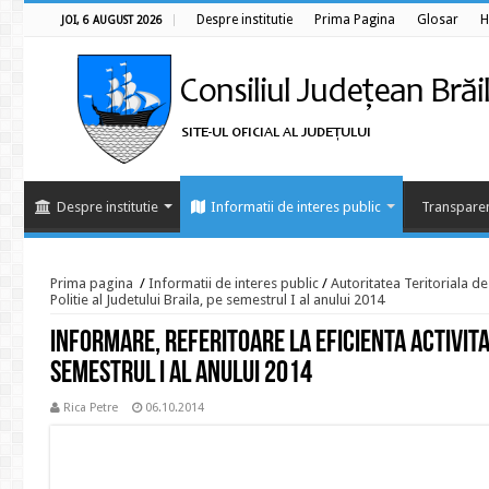
Despre institutie
Prima Pagina
Glosar
H
JOI, 6 AUGUST 2026
Despre institutie
Informatii de interes public
Transparen
Prima pagina
/
Informatii de interes public
/
Autoritatea Teritoriala d
Politie al Judetului Braila, pe semestrul I al anului 2014
Informare, referitoare la eficienta activitat
semestrul I al anului 2014
Rica Petre
06.10.2014