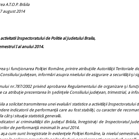
 Brăila
2014
activitatii Inspectoratului de Politie al Judetului Braila,
mestrul I al anului 2014.
rea şi funcţionarea Poliţiei Române, printre atribuţiile Autorităţii Teritoriale 
onsiliului judeţean, informări asupra nivelului de asigurare a securităţii şi s
 nr.787/2002 privind aprobarea Regulamentului de organizare şi funcţi
re ca atribuţie prezentarea în şedinţele Consiliului judeţean, trimestrial, a inf
a a solicitat transmiterea unei evaluări statistice a activităţii Inspectoratului d
dere indicatorii de performanţă care au fost stabiliţi, cu caracter de recoman
 cât şi situaţia statistică generală.
dicatori ai criminalităţii din judeţul Brăila, înregistraţi de Inspectoratul Jud
atorilor de performanţă minimali în anul 2014.
şa cum sunt înregistrate în evidenţele Poliţiei Române, la nivelul semestrului