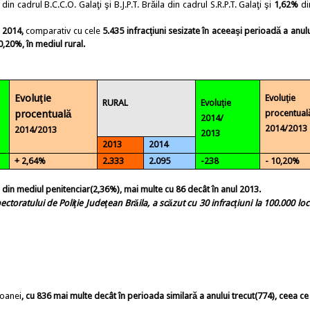
din cadrul B.C.C.O. Galaţi şi B.J.P.T. Brăila din cadrul S.R.P.T. Galaţi şi
1,62%
di
 2014,
comparativ cu cele
5.435
infracţiuni sesizate în aceeaşi perioadă a anulu
0,20%,
în mediul rural.
Evoluţie
Evoluţie
RURAL
Evoluţie
procentuală
procentual
2014/
2014/2013
2014/2013
2013
2013
2014
+ 2,64%
2.333
2.095
-238
- 10,20%
 din mediul penitenciar(2,36%), mai multe cu 86 decât în anul 2013.
ectoratului de Poliţie Judeţean Brăila,
a scăzut cu 30 infracţiuni
la 100.000 locu
soanei
,
cu
836 mai multe
decât în perioada similară a anului trecut
(774)
, ceea ce