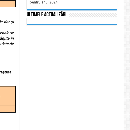
pentru anul 2024
Ultimele actualizări
e dar şi
enale se
ârşite în
mulate de
reştere
ă