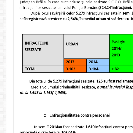
Judeţean Brăila, în care sunt incluse şi cele sesizate S.C.C.O. Brăila 
infracţiunilor sesizate la nivelul Poliţiei Române
(324.241infracţiuni).
După locul săvârşirii celor
5.279
infracţiuni sesizate în
sem. I
se înregistrează
creştere cu
2,64
%, în mediul urban şi scădere cu
1
Evoluţie
INFRACTIUNI
URBAN
2014/
SESIZATE
2013
2013
2014
TOTAL
3.102
3.184
+ 82
Din totalul de
5.279
infracţiuni sesizate,
125 au fost reclamate
Media volumului criminalităţii sesizate,
numai la nivelul Insp
de la
1.543
la
1.153(-1,94%).
Ø
Infracţionalitatea contra persoanei
În sem
. I
2014
au fost sesizate
1.610
infracţiuni contra per
reprezintă o
creştere cu 108,01%.