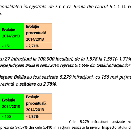
ţionalitatea înregistrată
de S.C.C.O. Brăila din cadrul B.C.C.O. Ga
.
Evoluţie
Evoluţie
procentuală
2014/2013
2014/2013
- 151
- 2,71%
cu 27 infracţiuni la 100.000 locuitori, de la 1.578 la 1.551(- 1,71%
Poliţie Judeţean Brăila în sem.I 2014, reprezintă 1,66% din totalul infracţiunilor
deţean Brăila,
au fost sesizate
5.279
infracţiuni
,
cu
156
mai puţin
prezintă o
scădere cu 2,78%
.
Evoluţie
Evoluţie
procentuală
2014/2013
2014/2013
- 156
- 2,87%
Cele
5.279
infracţiuni
sesizate
nu
eprezintă
97,57%
din cele
5.410
infracţiuni sesizate la nivelul Inspectoratului d