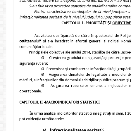
avându-se în vedere că, începând cu luna februarie 2014, au fost 
S-au folosit ca procedee statistice de analiză: analiza comparat
Pentru caracterizarea tendinţelor de la nivel judeţean s-a utili
infracţionalitatea sesizată de la nivelul judeţului cu populaţia aces
CAPITOLUL I
-
PRIORITĂŢI ŞI
OBIECTIVE
Activitatea desfăşurată de către Inspectoratul de Poliţi
cetăţeanului”
şi s-a încadrat în efortul general al Poliţiei Rom
comunităţilor locale.
Principalele obiective ale anului 2014, stabilite de către Inspecto
Ø
Creşterea gradului de siguranţă şi protecţie pen
siguranţa rutieră;
Ø
Prevenirea şi combaterea infracţionalităţii grupăril
Ø
Asigurarea climatului de legalitate a mediului d
mărfuri, a infracţiunilor din domeniul achiziţiilor publice precum şi
Ø
Asigurarea resurselor umane, a mijloacelor mat
operaţionale.
CAPITOLUL II
-
MACROINDICATORI STATISTICI
În urma analizei indicatorilor statistici înregistraţi în sem. I 2
pot evidenţia următoarele:
Ø
Infracţionalitatea
sesizată