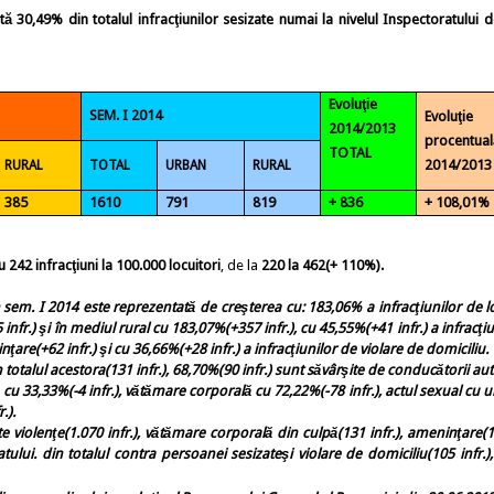
ntă
30,49%
din totalul infracţiunilor sesizate numai la nivelul Inspectoratului d
Evoluţie
SEM. I 2014
Evoluţie
2014/2013
procentual
TOTAL
2014/2013
RURAL
TOTAL
URBAN
RURAL
385
1610
791
819
+ 836
+ 108,01%
u 242 infracţiuni
la 100.000 locuitori
, de la
220 la 462(+ 110%).
 sem. I
2014
este reprezentată de creşterea cu: 183,06% a infracţiunilor de lo
infr.) şi în mediul rural cu 183,07%(+357 infr.), cu 45,55%(+41 infr.) a infracţi
nţare(+62 infr.)
şi cu 36,66%(+28 infr.)
a infracţiunilor de
violare de domiciliu.
totalul acestora(131 infr.), 68,70%(90 infr.) sunt săvârşite de conducătorii aut
ă cu 33,33%(-4 infr.), vătămare corporală cu 72,22%(-78 infr.), actul sexual cu
.).
te violenţe(1.070 infr.), vătămare corporală din culpă(131 infr.), ameninţare(1
tului.
din totalul
contra persoanei sesizate
şi violare de domiciliu(105 infr.),