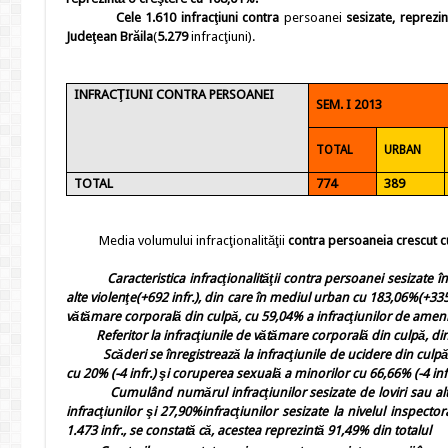
Cele
1.610
infracţiuni contra
persoanei
sesizate, reprezi
Judeţean Brăila
(
5.279
infracţiuni).
INFRACŢIUNI CONTRA PERSOANEI
SEM. I 2013
TOTAL
URBAN
TOTAL
774
389
Media volumului
infracţionalităţii
contra persoanei
a crescut c
Caracteristica infracţionalităţii
contra persoanei sesizate în
alte violenţe(+692 infr.), din care în mediul urban cu 183,06%(+335 
vătămare corporală din culpă, cu 59,04% a infracţiunilor de ameni
Referitor la
infracţiunile de vătămare corporală din culpă, din 
Scăderi se înregistrează la infracţiunile de ucidere din culp
cu 20% (-4 infr.) şi coruperea sexuală a minorilor cu 66,66% (-4 infr
Cumulând numărul infracţiunilor sesizate de
loviri sau al
infracţiunilor
şi 27,90%
infracţiunilor
sesizate la nivelul inspectora
1.473 infr., se constată că, acestea reprezintă 91,49% din totalul