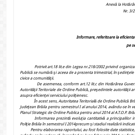
Anexă la Hotărârea A.T.O.P.
Nr. 3/27 august 
Informare, referitoare la eficienta 
pe se
Potrivit art.18 lit.e din Legea nr.218/2002 privind organiza
Publică se numără şi aceea de a prezenta trimestrial, în şedinţele C
civice a comunităţii.
De asemenea, conform art.12 lit.c din Hotărârea Guvernului
Autorităţii Teritoriale de Ordine Publică, preşedintele autorităţii a
asupra eficienţei serviciului poliţienesc.
În acest sens,
Autoritatea Teritorială de Ordine Publică Brăil
Judeţean Brăila pentru semestrul I al anului 2014, avându-se în ve
Planul Strategic de Ordine Publica pentru anul 2014 al A.T.O.P. Brăila
Informarea prezintă evoluţia cantitativă a principalilor in
Poliţie Brăila în semestrul I 2014
precum şi stadiul realizării indic
Pentru elaborarea raportului, au fost folosite date statistice, a