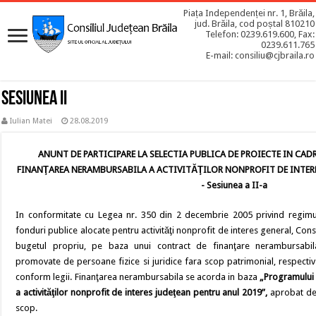
Piața Independenței nr. 1, Brăila,
jud. Brăila, cod poștal 810210
Telefon: 0239.619.600, Fax:
0239.611.765
E-mail: consiliu@cjbraila.ro
Sesiunea II
Iulian Matei
28.08.2019
ANUNT DE PARTICIPARE LA SELECTIA PUBLICA DE PROIECTE IN CA
FINANŢAREA NERAMBURSABILA A ACTIVITĂŢILOR NONPROFIT DE INTERE
- Sesiunea a II-a
In conformitate cu Legea nr. 350 din 2 decembrie 2005 privind regimul
fonduri publice alocate pentru activităţi nonprofit de interes general, Cons
bugetul propriu, pe baza unui contract de finanţare nerambursabil
promovate de persoane fizice si juridice fara scop patrimonial, respectiv as
conform legii. Finanţarea nerambursabila se acorda in baza
„Programului 
a activităţilor nonprofit de interes judeţean pentru anul 2019”,
aprobat de 
scop.