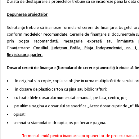
Durata de desfăşurare a proiectelor trebuie sa se încadreze pana la data
Depunerea proiectelor
Solicitanţii trebuie să înainteze formularul cererii de finanţare, bugetul pro
conform modelelor recomandate. Cererile de finanţare si documentele supor
prin poşta recomandată, mesagerie expresă sau înmânate per
Finanţatoare:
Consiliul Judeţean Brăila, Piaţa Independentei, nr. 1,
Registratura, parter
.
Dosarul cererii de finanţare (formularul de cerere şi anexele) trebuie să fi
în original si o copie, copia se obţine in urma multiplicării dosarului ori
in dosare de plastic/carton cu şina sau bibliorafturi;
cu toate filele dosarului numerotate manual, pe fata, centru, jos;
pe ultima pagina a dosarului se specifica „Acest dosar cuprinde „n” fil
opisat;
semnat si stampilat in dreapta jos pe fiecare pagina.
Termenul limită pentru înaintarea propunerilor de proiect: pana ce