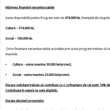
Mărimea finanţării nerambursabile
Suma disponibilă pentru Program este de
474
.000 lei,
finanţată din bugetul
Cultura – 374.000 lei,
Social – 100.000 lei.
Orice finantare nerambursabila acordata prin acest program trebuie să se
maximă:
•
Cultura – suma maxima 50.000 lei/proiect,
•
Social – suma maxima 25.000 lei/proiect.
Fiecare solicitant trebuie să contribuie cu o cofinantare de cel puţin 10% di
Contribuţia în natură nu este eligibilă.
Durata derularii proiectelor