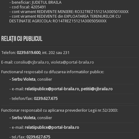
- beneficiar: JUDETUL BRAILA
- cod fiscal: 4205491
- cont virament REDEVENTE MINIERE: RO32TREZ15121A300501XXXX
- cont virament REDEVENTE din EXPLOATAREA TERENURILOR CU
DESTINATIE AGRICOLA: RO14TREZ15121A300505XXXX
Relații cu publicul
Telefon:
0239.619.600
, int. 202 sau 231
E-mail:
consiliu@cjbraila.ro
,
violeta@portal-braila.ro
Functionarul resposabil cu difuzarea informatiilor publice:
- Serbu Violeta
, consilier
- e-mail:
relatiipublice@portal-braila.ro, petitii@cjbraila.ro
- telefon/fax:
0239.627.675
Functionar responsabil cu aplicarea prevederilor Legii nr.52/2003:
- Serbu Violeta
, consilier
- e-mail:
relatiipublice@portal-braila.ro
- tel./fax:
0239.627.675