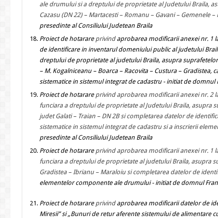
ale drumului si a dreptului de proprietate al Judetului Braila,
Cazasu (DN 22) – Martacesti – Romanu – Gavani – Gemenele – R
presedinte al Consiliului Judetean Braila
Proiect de hotarare
privind
aprobarea modificarii anexei nr. 1 l
de identificare in inventarul domeniului public al judetului Brail
dreptului de proprietate al judetului Braila, asupra suprafetel
– M. Kogalniceanu – Boarca – Racovita – Custura – Gradistea, ca
sistematice in sistemul integrat de cadastru
- initiat de domnul 
Proiect de hotarare
privind aprobarea modificarii anexei nr. 2 l
funciara a dreptului de proprietate al Judetului Braila, asupra
judet Galati – Traian – DN 2B si completarea datelor de identific
sistematice in sistemul integrat de cadastru si a inscrierii el
presedinte al Consiliului Judetean Braila
Proiect de hotarare
privind aprobarea modificarii anexei nr. 1 l
funciara a dreptului de proprietate al judetului Braila, asupra
Gradistea – Ibrianu – Maraloiu si completarea datelor de identi
elementelor componente ale drumului
- initiat de domnul Fran
Proiect de hotarare
privind
aprobarea modificarii datelor de ide
Miresii” si „Bunuri de retur aferente sistemului de alimentare cu