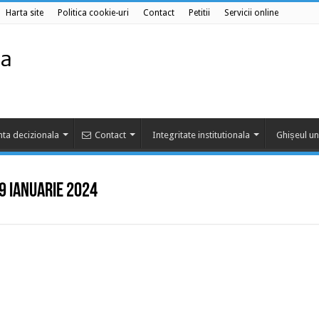
Harta site
Politica cookie-uri
Contact
Petitii
Servicii online
ta decizionala
Contact
Integritate institutionala
Ghișeul un
 29 ianuarie 2024