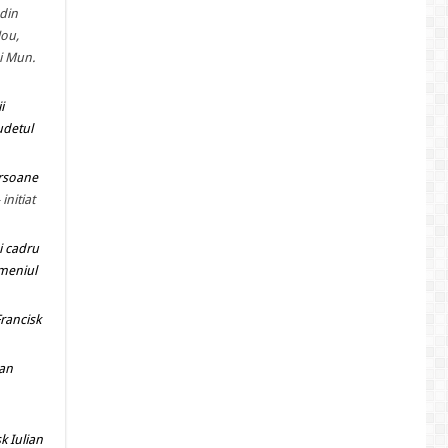
 din
Nou,
și Mun.
i
Judetul
ersoane
- initiat
i cadru
omeniul
Francisk
ian
k Iulian