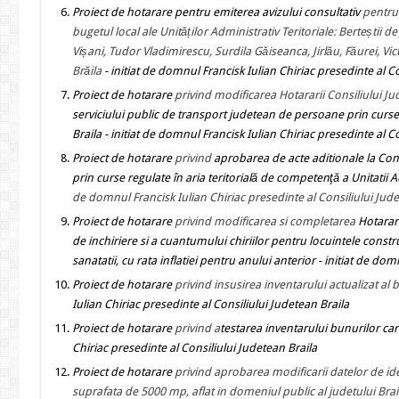
Proiect de hotarare
pentru emiterea avizului consultativ
pentru 
bugetul local
ale Unităților Administrativ Teritoriale:
Berteștii de
Vișani, Tudor Vladimirescu, Surdila Găiseanca, Jirlău, Făurei, V
Brăila
- initiat de domnul Francisk Iulian Chiriac presedinte al C
Proiect de hotarare
privind modificarea Hotararii Consiliului J
serviciului public de transport judetean de persoane prin curs
Braila
- initiat de domnul Francisk Iulian Chiriac presedinte al C
Proiect de hotarare
privind
aprobarea de acte aditionale la Con
prin curse regulate în aria teritorială de competenţă a Unitatii A
de domnul Francisk Iulian Chiriac presedinte al Consiliului Jude
Proiect de hotarare
privind modificarea si completarea
Hotarar
de inchiriere si a cuantumului chiriilor pentru locuintele constr
sanatatii, cu rata inflatiei pentru anului anterior
- initiat de dom
Proiect de hotarare
privind insusirea inventarului actualizat al 
Iulian Chiriac presedinte al Consiliului Judetean Braila
Proiect de hotarare
privind a
testarea inventarului bunurilor car
Chiriac presedinte al Consiliului Judetean Braila
Proiect de hotarare
privind aprobarea modificarii datelor de ident
suprafata de 5000 mp, aflat in domeniul public al judetului Brail