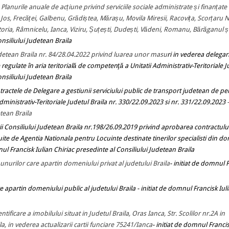
Planurile anuale de acțiune privind serviciile sociale administrate și finanțate
 Jos, Frecăței, Galbenu, Grădiștea, Mărașu, Movila Miresii, Racovița, Scorțaru 
ictoria, Râmnicelu, Ianca, Viziru, Șuțești, Dudești, Vădeni, Romanu, Bărăganul 
onsiliului Judetean Braila
udetean Braila nr. 84/28.04.2022 privind luarea unor masu
ri in vederea delegari
e regulate
în aria teritorială de competenţă a Unitatii Administrativ-Teritoriale 
onsiliului Judetean Braila
tractele de
Delegare a gestiunii serviciului public de transport judetean de p
dministrativ-Teritoriale Judetul Braila nr. 330/22.09.2023 si nr. 331/22.09.2023
tean Braila
ii Consiliului Judetean Braila nr.198/26.09.2019 privind aprobarea contractulu
uite de Agentia Nationala pentru Locuinte destinate tinerilor specialisti din d
nul Francisk Iulian Chiriac presedinte al Consiliului Judetean Braila
bunurilor care apartin domeniului privat al judetului Braila
- initiat de domnul 
e apartin domeniului public al judetului Braila
- initiat de domnul Francisk Iul
ificare a imobilului situat in Judetul Braila, Oras Ianca, Str. Scolilor nr.2A in
a, in vederea actualizarii cartii funciare 75241/Ianca
- initiat de domnul Francis