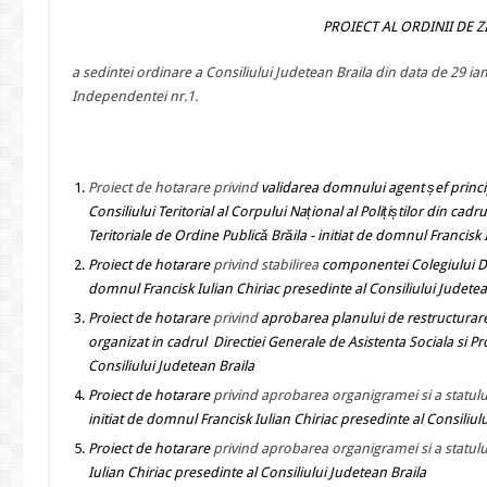
PROIECT AL ORDINII DE Z
a sedintei ordinare a Consiliului Judetean Braila din data de 29 ia
Independentei nr.1.
Proiect de hotarare
privind
validarea domnului agent șef princip
Consiliului Teritorial al Corpului Național al Polițiștilor din cad
Teritoriale de Ordine Publică Brăila
- initiat de domnul Francisk 
Proiect de hotarare
privind stabilirea
componentei Colegiului Dir
domnul Francisk Iulian Chiriac presedinte al Consiliului Judetea
Proiect de hotarare
privind
aprobarea
planului de restructurare
organizat in cadrul Directiei Generale de Asistenta Sociala si Pro
Consiliului Judetean Braila
Proiect de hotarare
privind aprobarea organigramei si a statului
initiat de domnul Francisk Iulian Chiriac presedinte al Consiliul
Proiect de hotarare
privind aprobarea organigramei si a statului 
Iulian Chiriac presedinte al Consiliului Judetean Braila