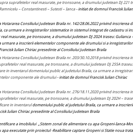
 asupra suprafetelor real masurate, pe tronsoane, a drumului judetean DJ 221 t
amnicelu – Constantinesti – Sutesti – Ianca
- initiat de domnul Francisk Iulia
a Hotararea Consiliului Judetean Braila nr. 142/28.06.2022 privind inscrierea d
a, ca urmare a inregistrarilor sistematice in sistemul integrat de cadastru si in
or real masurate, pe tronsoane, a drumului judetean DJ 202A traseu: Gulianca –
 urmare a inscrierii elementelor componente ale drumului si a inregistrarilor
Francisk Iulian Chiriac presedinte al Consiliului Judetean Braila
a Hotararea Consiliului Judetean Braila nr. 203/30.10.2018 privind inscrierea i
 suprafetelor real masurate, pe tronsoane, a drumului judetean DJ 255A traseu:
are in inventarul domeniului public al judetului Braila, ca urmare a inregistrar
ementelor componente ale drumului
- initiat de domnul Francisk Iulian Chiriac
a Hotararea Consiliului Judetean Braila nr. 276/18.11.2020 privind inscrierea i
 suprafetelor real masurate, pe tronsoane, a drumului judetean DJ 202H – trase
ficare in inventarul
domeniului public al judetului Braila, ca urmare a inscrierii
cisk Iulian Chiriac presedinte al Consiliului Judetean Braila
ntificare a imobilului
„Sistem zonal de alimentare cu apa Gropeni-Ianca-Mov
 apa executate prin proiectul -Reabilitare captare Gropeni si Statie noua tratar