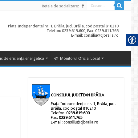
Rețele de socializare:
Piața Independenței nr. 1, Brăila, jud. Brăila, cod poștal 810210
Telefon: 0239.619.600, Fax: 0239.611.765
E-mail: consiliu@cjbraila.ro
ic de eficiență energetică
Monitorul Oficial Local
CONSILIUL JUDEȚEAN BRĂILA
Piața Independenței nr. 1, Brăila, jud.
Brăila, cod poștal 810210
Telefon:
0239.619.600
Fax:
0239.611.765
E-mail:
consiliu@cjbraila.ro