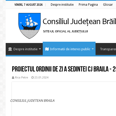
Despre institutie
Prima Pagina
Glosar
VINERI, 7 AUGUST 2026
Despre institutie
Informatii de interes public
Transparen
Proiectul ordinii de zi a sedintei CJ BRAILA -
Rica Petre
23.01.2024
CONSILIUL JUDETEAN BRAILA