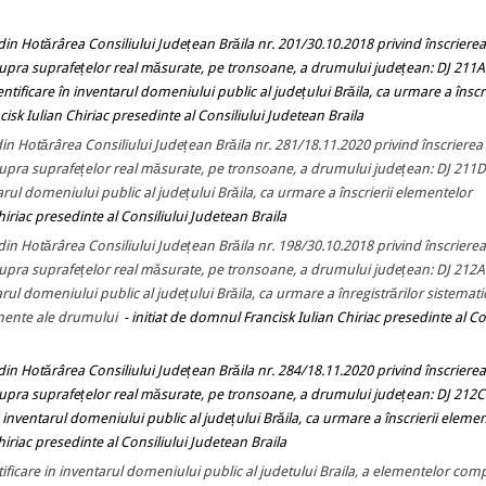
din Hotărârea Consiliului Județean Brăila nr. 201/30.10.2018 privind înscrierea
 asupra suprafețelor real măsurate, pe tronsoane, a drumului județean: DJ 211A
ificare în inventarul domeniului public al județului Brăila, ca urmare a înscri
cisk Iulian Chiriac presedinte al Consiliului Judetean Braila
din Hotărârea Consiliului Județean Brăila nr. 281/18.11.2020 privind înscrierea 
 asupra suprafețelor real măsurate, pe tronsoane, a drumului județean: DJ 211D
arul domeniului public al județului Brăila, ca urmare a înscrierii elementelor
hiriac presedinte al Consiliului Judetean Braila
 din Hotărârea Consiliului Județean Brăila nr. 198/30.10.2018 privind înscrierea
 asupra suprafețelor real măsurate, pe tronsoane, a drumului județean: DJ 212A
rul domeniului public al județului Brăila, ca urmare a înregistrărilor sistemati
onente ale drumului
- initiat de domnul Francisk Iulian Chiriac presedinte al Co
din Hotărârea Consiliului Județean Brăila nr. 284/18.11.2020 privind înscrierea
 asupra suprafețelor real măsurate, pe tronsoane, a drumului județean: DJ 212C
 inventarul domeniului public al județului Brăila, ca urmare a înscrierii eleme
hiriac presedinte al Consiliului Judetean Braila
ntificare in inventarul domeniului public al judetului Braila, a elementelor co