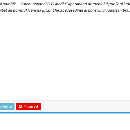
si potabila – Sistem regional POS Mediu”
apartinand domeniului public al jude
initiat de domnul Francisk Iulian Chiriac presedinte al Consiliului Judetean Brai
inkedIn
Pinterest