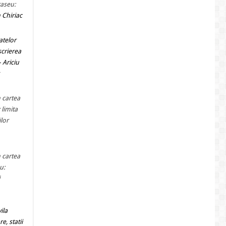
raseu:
n Chiriac
atelor
scrierea
 Ariciu
n cartea
 limita
ilor
n cartea
u:
ila
e, statii