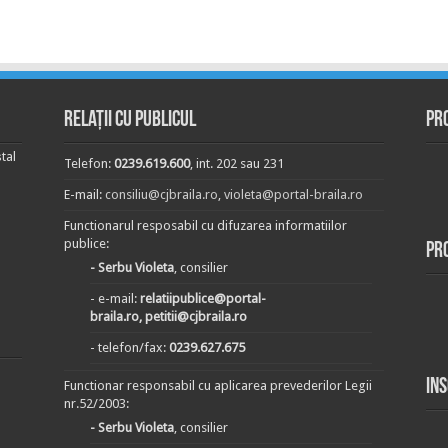
Relații cu publicul
Pr
tal
Telefon:
0239.619.600
, int. 202 sau 231
E-mail:
consiliu@cjbraila.ro
,
violeta@portal-braila.ro
Functionarul resposabil cu difuzarea informatiilor
publice:
Pr
- Serbu Violeta
, consilier
- e-mail:
relatiipublice@portal-
braila.ro, petitii@cjbraila.ro
- telefon/fax:
0239.627.675
In
Functionar responsabil cu aplicarea prevederilor Legii
nr.52/2003:
- Serbu Violeta
, consilier