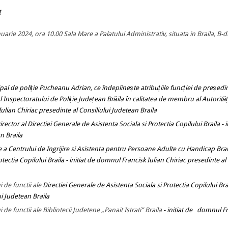
I
nuarie 2024, ora
10.00 Sala Mare a Palatului Administrativ, situata in Braila, B-d
al de poliție Pucheanu Adrian, ce îndeplinește atribuțiile funcției de președin
rul Inspectoratului de Poliție Județean Brăila în calitatea de membru al Autorităț
Iulian Chiriac presedinte al Consiliului Judetean Braila
ector al Directiei Generale de Asistenta Sociala si Protectia Copilului Braila
- 
n Braila
 a Centrului de Ingrijire si Asistenta pentru Persoane Adulte cu Handicap Brai
tectia Copilului Braila
- initiat de domnul Francisk Iulian Chiriac presedinte al
 de functii ale
Directiei Generale de Asistenta Sociala si Protectia Copilului Br
ui Judetean Braila
de functii ale Bibliotecii Judetene „Panait Istrati” Braila
- initiat de domnul F