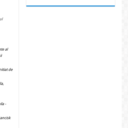
ul
te al
ii
initiat de
la,
aila
-
rancisk