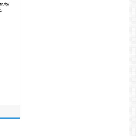
tului
la