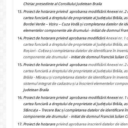
Chiriac presedinte al Consiliului Judetean Braila
Proiect de hotarare
privind
aprobarea modificării Anexei nr. 2 
cartea funciară a dreptului de proprietate al Județului Brăila,
Bordei Verde – Viziru – Cuza Vodă și completarea datelor de ident
elementelor componente ale drumului
- initiat de domnul Fran
Proiect de hotarare
privind
aprobarea modificării
Anexei nr. 1 
cartea funciară a dreptului de proprietate al Județului Brăila,
Roșiori - Colțea și completarea datelor de identificare în invent
componente ale drumului
- initiat de domnul Francisk Iulian C
Proiect de hotarare
privind
aprobarea
modificării Anexei nr. 2
cartea funciară a dreptului de proprietate al Județului Brăila,
Brăila - Mărașu și completarea datelor de identificare în inventa
sistemul integrat de cadastru și a înscrierii elementelor comp
Judetean Braila
Proiect de hotarare
privind
aprobarea modificării Anexei nr. 1 
cartea funciară a dreptului de proprietate al Județului Brăila,
Stăncuța – Trecere Bac și completarea datelor de identificare în
componente ale drumului
- initiat de domnul Francisk Iulian C
Proiect de hotarare
privind aprobarea inscrierii datelor de ide