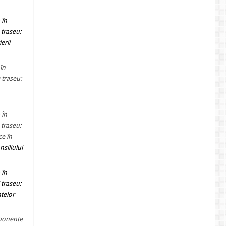
 în
 traseu:
erii
în
 traseu:
 în
 traseu:
ce în
nsiliului
 în
 traseu:
ntelor
mponente