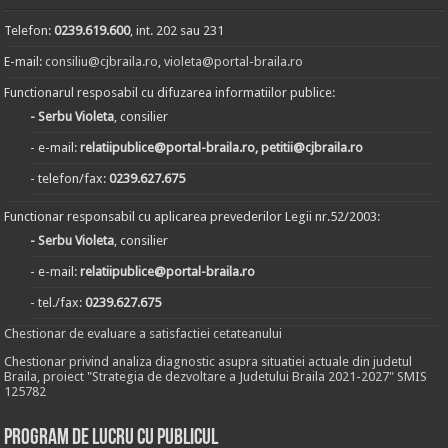
Telefon:
0239.619.600
, int. 202 sau 231
E-mail:
consiliu@cjbraila.ro
,
violeta@portal-braila.ro
Functionarul resposabil cu difuzarea informatiilor publice:
- Serbu Violeta
, consilier
- e-mail:
relatiipublice@portal-braila.ro, petitii@cjbraila.ro
- telefon/fax:
0239.627.675
Functionar responsabil cu aplicarea prevederilor Legii nr.52/2003:
- Serbu Violeta
, consilier
- e-mail:
relatiipublice@portal-braila.ro
- tel./fax:
0239.627.675
Chestionar de evaluare a satisfactiei cetateanului
Chestionar privind analiza diagnostic asupra situatiei actuale din judetul
Braila, proiect "Strategia de dezvoltare a Judetului Braila 2021-2027" SMIS
125782
Program de lucru cu publicul