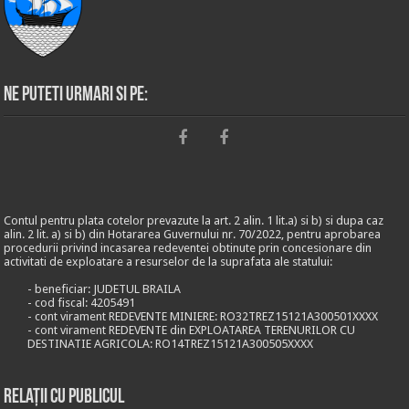
Ne puteti urmari si pe:
Contul pentru plata cotelor prevazute la art. 2 alin. 1 lit.a) si b) si dupa caz
alin. 2 lit. a) si b) din Hotararea Guvernului nr. 70/2022, pentru aprobarea
procedurii privind incasarea redeventei obtinute prin concesionare din
activitati de exploatare a resurselor de la suprafata ale statului:
- beneficiar: JUDETUL BRAILA
- cod fiscal: 4205491
- cont virament REDEVENTE MINIERE: RO32TREZ15121A300501XXXX
- cont virament REDEVENTE din EXPLOATAREA TERENURILOR CU
DESTINATIE AGRICOLA: RO14TREZ15121A300505XXXX
Relații cu publicul