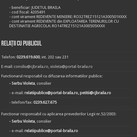
- beneficiar: JUDETUL BRAILA
- cod fiscal: 4205491
- cont virament REDEVENTE MINIERE: RO32TREZ15121A300501XXXX
- cont virament REDEVENTE din EXPLOATAREA TERENURILOR CU
DESTINATIE AGRICOLA: RO14TREZ15121A300505XXXX
Relații cu publicul
Telefon:
0239.619.600
, int. 202 sau 231
E-mail:
consiliu@cjbraila.ro
,
violeta@portal-braila.ro
Functionarul resposabil cu difuzarea informatiilor publice:
- Serbu Violeta
, consilier
- e-mail:
relatiipublice@portal-braila.ro, petitii@cjbraila.ro
- telefon/fax:
0239.627.675
Functionar responsabil cu aplicarea prevederilor Legii nr.52/2003:
- Serbu Violeta
, consilier
- e-mail:
relatiipublice@portal-braila.ro