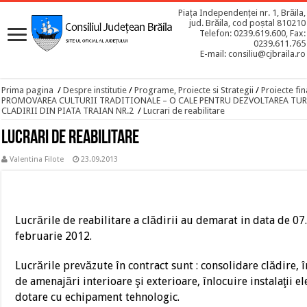
Piața Independenței nr. 1, Brăila,
jud. Brăila, cod poștal 810210
Telefon: 0239.619.600, Fax:
0239.611.765
E-mail: consiliu@cjbraila.ro
Prima pagina
/
Despre institutie
/
Programe, Proiecte si Strategii
/
Proiecte fin
PROMOVAREA CULTURII TRADITIONALE – O CALE PENTRU DEZVOLTAREA TUR
CLADIRII DIN PIATA TRAIAN NR.2
/
Lucrari de reabilitare
Lucrari de reabilitare
Valentina Filote
23.09.2013
Lucrările de reabilitare a clădirii au demarat in data de 07.
februarie 2012.
Lucrările prevăzute în contract sunt : consolidare clădire, 
de amenajări interioare şi exterioare, înlocuire instalaţii el
dotare cu echipament tehnologic.