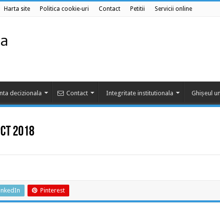
Harta site
Politica cookie-uri
Contact
Petitii
Servicii online
nta decizionala
Contact
Integritate institutionala
Ghișeul un
PCT 2018
inkedIn
Pinterest