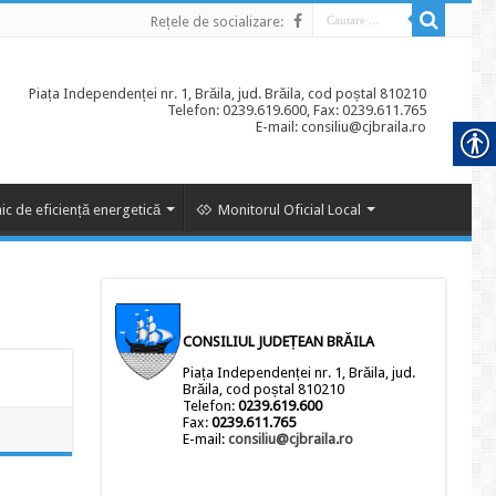
Rețele de socializare:
Piața Independenței nr. 1, Brăila, jud. Brăila, cod poștal 810210
Telefon: 0239.619.600, Fax: 0239.611.765
E-mail: consiliu@cjbraila.ro
ic de eficiență energetică
Monitorul Oficial Local
CONSILIUL JUDEȚEAN BRĂILA
Piața Independenței nr. 1, Brăila, jud.
Brăila, cod poștal 810210
Telefon:
0239.619.600
Fax:
0239.611.765
E-mail:
consiliu@cjbraila.ro