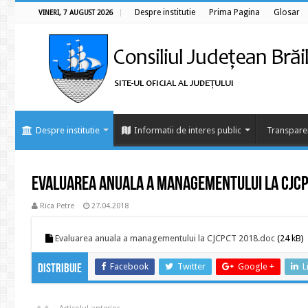
Despre institutie
Prima Pagina
Glosar
VINERI, 7 AUGUST 2026
Despre institutie
Informatii de interes public
Transpare
Evaluarea anuala a managementului la CJC
Rica Petre
27.04.2018
Evaluarea anuala a managementului la CJCPCT 2018.doc
(24 kB)
Facebook
Twitter
Google +
L
Distribuie