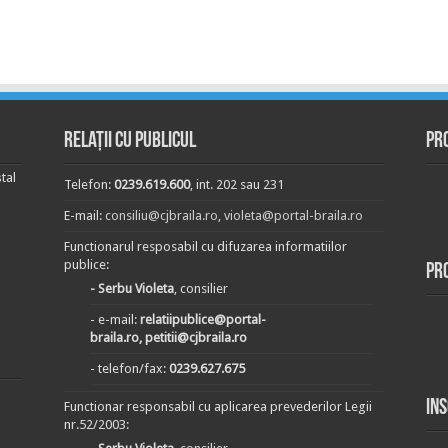
Relații cu publicul
Pr
tal
Telefon:
0239.619.600
, int. 202 sau 231
E-mail:
consiliu@cjbraila.ro
,
violeta@portal-braila.ro
Functionarul resposabil cu difuzarea informatiilor
publice:
Pr
- Serbu Violeta
, consilier
- e-mail:
relatiipublice@portal-
braila.ro, petitii@cjbraila.ro
- telefon/fax:
0239.627.675
In
Functionar responsabil cu aplicarea prevederilor Legii
nr.52/2003: