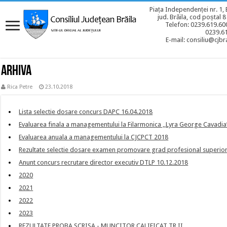
Piața Independenței nr. 1, 
jud. Brăila, cod poștal 
Telefon: 0239.619.600
0239.6
E-mail: consiliu@cjbra
Arhiva
Rica Petre
23.10.2018
Lista selectie dosare concurs DAPC 16.04.2018
Evaluarea finala a managementului la Filarmonica ,,Lyra George Cavadia
Evaluarea anuala a managementului la CJCPCT 2018
Rezultate selectie dosare examen promovare grad profesional superio
Anunt concurs recrutare director executiv DTLP 10.12.2018
2020
2021
2022
2023
REZULTATE PROBA SCRISA - MUNCITOR CALIFICAT TR.II