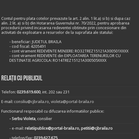
Contul pentru plata cotelor prevazute la art. 2 alin. 1 lit.a) si b) si dupa caz
alin. 2 lit. a) si b) din Hotararea Guvernului nr. 70/2022, pentru aprobarea
procedurii privind incasarea redeventei obtinute prin concesionare din
activitati de exploatare a resurselor de la suprafata ale statului:
- beneficiar: JUDETUL BRAILA
- cod fiscal: 4205491
- cont virament REDEVENTE MINIERE: RO32TREZ15121A300501XXXX
- cont virament REDEVENTE din EXPLOATAREA TERENURILOR CU
DESTINATIE AGRICOLA: RO14TREZ15121A300505XXXX
Relații cu publicul
Telefon:
0239.619.600
, int. 202 sau 231
E-mail:
consiliu@cjbraila.ro
,
violeta@portal-braila.ro
Functionarul resposabil cu difuzarea informatiilor publice:
- Serbu Violeta
, consilier
- e-mail:
relatiipublice@portal-braila.ro, petitii@cjbraila.ro
- telefon/fax:
0239.627.675