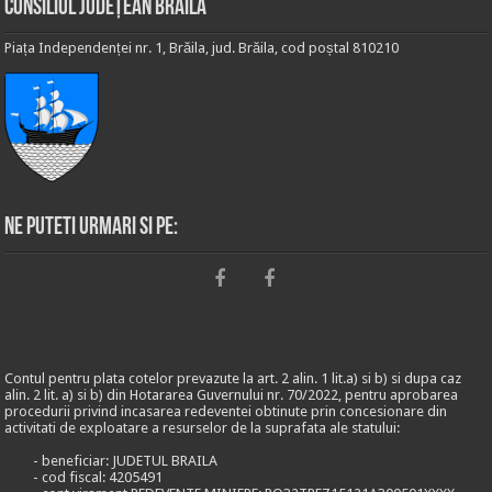
Consiliul Județean Brăila
Piața Independenței nr. 1, Brăila, jud. Brăila, cod poștal 810210
Ne puteti urmari si pe:
Contul pentru plata cotelor prevazute la art. 2 alin. 1 lit.a) si b) si dupa caz
alin. 2 lit. a) si b) din Hotararea Guvernului nr. 70/2022, pentru aprobarea
procedurii privind incasarea redeventei obtinute prin concesionare din
activitati de exploatare a resurselor de la suprafata ale statului:
- beneficiar: JUDETUL BRAILA
- cod fiscal: 4205491