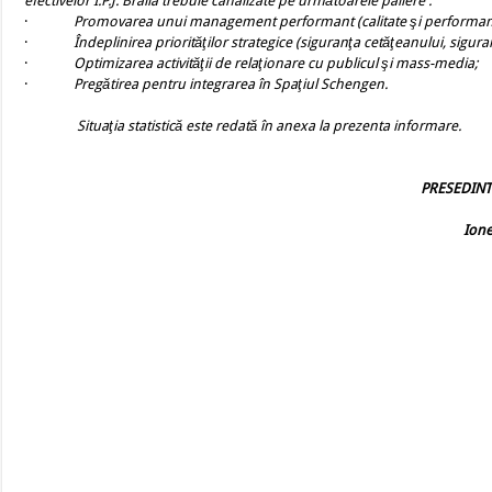
efectivelor I.P.J. Braila trebuie canalizate pe următoarele paliere :
·
Promovarea unui management performant (calitate şi performan
·
Îndeplinirea priorităţilor strategice (siguranţa cetăţeanului, sigura
·
Optimizarea activităţii de relaţionare cu publicul şi mass-media;
·
Pregătirea pentru integrarea în Spaţiul Schengen.
Situaţia statistică este redată în anexa la prezenta informare.
PRESEDINT
Ion