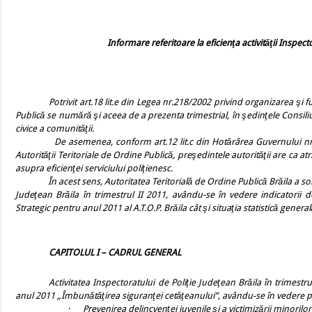
Informare referitoare la eficienţa activităţii Inspecto
Potrivit art.18 lit.e din Legea nr.218/2002 privind organizarea şi f
Publică se numără şi aceea de a prezenta trimestrial, în şedinţele Consiliu
civice a comunităţii.
De asemenea, conform art.12 lit.c din Hotărârea Guvernului nr.787
Autorităţii Teritoriale de Ordine Publică, preşedintele autorităţii are ca at
asupra eficienţei serviciului poliţienesc.
În acest sens,
Autoritatea Teritorială de Ordine Publică Brăila a soli
Judeţean Brăila în trimestrul II 2011, avându-se în vedere indicatorii 
Strategic pentru anul 2011 al A.T.O.P. Brăila cât şi situaţia statistică general
CAPITOLUL I – CADRUL GENERAL
Activitatea Inspectoratului de Poliţie Judeţean Brăila în trimestr
anul 2011 „Îmbunătăţirea siguranţei cetăţeanului”, avându-se în vedere priori
·
Prevenirea delincvenţei juvenile şi a victimizării minorilor