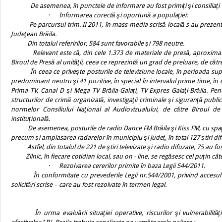
De asemenea, în punctele de informare au fost primiţi şi consiliaţi 1
·
Informarea corectă şi oportună a populaţiei:
Pe parcursul trim. II 2011, în mass-media scrisă locală s-au prezentat 1
Judeţean Brăila.
Din totalul referirilor, 584 sunt favorabile şi 798 neutre.
Relevant este că, din cele 1.373 de materiale de presă, aproximativ 1
Biroul de Presă al unităţii, ceea ce reprezintă un grad de preluare, de că
În ceea ce priveşte posturile de televiziune locale, în perioada supusă
predominant neutru şi 41 pozitive, în special în intervalul prime time, în cad
Prima TV, Canal D şi Mega TV Brăila-Galaţi, TV Expres Galaţi-Brăila. Pent
structurilor de crimă organizată, investigaţii criminale şi siguranţă publi
normelor Consiliului Naţional al Audiovizualului, de către Biroul de Pr
instituţională.
De asemenea, posturile de radio Dance FM Brăila şi Kiss FM, cu spaţiu 
precum şi amplasarea radarelor în municipiu şi judeţ, în total 127 ştiri difu
Astfel, din totalul de 221 de ştiri televizate şi radio difuzate, 75 au fos
Zilnic, în fiecare cotidian local, sau on - line, se regăsesc cel puţin câte 5 ş
·
Rezolvarea cererilor primite în baza Legii 544/2011.
În conformitate cu prevederile Legii nr.544/2001, privind accesul pe
solicitări scrise – care au fost rezolvate în termen legal.
În urma evaluării situaţiei operative, riscurilor şi vulnerabilităţ