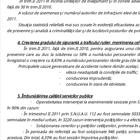
În trim.II 2011 în incinta unităţilor de învăţământ şi în zonele adiacent
faţă de 30 în trim.II 2010.
A scăzut de asemenea şi numărul autorilor de infracţiuni elevi de la 32 
2011.
Situaţia statistică reliefată mai sus scoate în evidenţă eficacitatea act
de prevenire şi analiză a criminalităţii dar şi de lucrătorii posturilor de po
4. Creşterea gradului de siguranţă a traficului rutier, menţinerea cel
În trim.II 2011, faţă de trim.II 2010, pentru asigurarea unui climat 
prevenire care au dus la scăderea cu 58% a numărului persoanelor dece
înregistrat o creştere cu 8,83% a numărului persoanelor rănite grav (de la 
Principalele cauze generatoare de accidente rutiere rămân acelaşi.
·
viteza neadaptată la condiţiile de traffic;
·
conducerea imprudentă;
·
conducerea în stare de ebrietate.
5. Îmbunătăţirea calităţii servicilor publice
·
Operativitatea intervenţiei la evenimentele sesizate prin 
în 90% din cazuri:
- În trimestrul II 2011 prin S.N.U.A.U. 112 au fost semnalate 5033 
semnalate în mediul urban, în 3220 cazuri intervenţia poliţiştilor s-a efec
·
Soluţionarea cererilor şi petiţiilor cetăţenilor, primirea în
- În perioada de referinţă au fost soluţionate 946 petiţii, scrisori şi
acestuia. Din total, 4,33% au fost sesizări împotriva poliţiştilor.