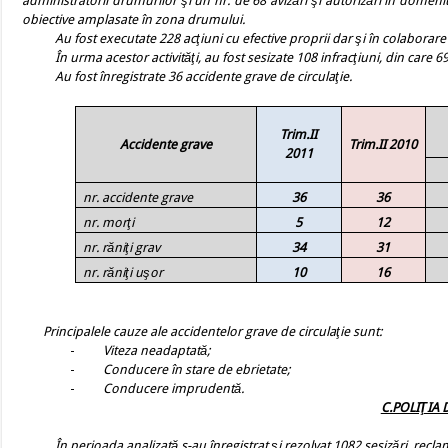
administratorii drumurilor şi un nr. de 68 avizări şi autorizări în domeniu
obiective amplasate în zona drumului.
Au fost executate 228 acţiuni cu efective proprii dar şi în colaborare cu al
În urma acestor activităţi, au fost sesizate 108 infracţiuni, din care 69 la
Au fost înregistrate 36 accidente grave de circulaţie.
Trim.II
Accidente grave
Trim.II 2010
2011
nr. accidente grave
36
36
nr. morţi
5
12
nr. răniţi grav
34
31
nr. răniţi uşor
10
16
Principalele cauze ale
accidentelor grave de circulaţie sunt:
-
Viteza neadaptată;
-
Conducere în stare de ebrietate;
-
Conducere imprudentă.
C.POLIŢIA 
În perioada analizată s-au înregistrat şi rezolvat 1082 sesizări, reclamaţi