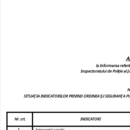
A
la Informarea referito
Inspectoratului de Poliţie al J
N
SITUAŢIA INDICATORILOR PRIVIND ORDINEA ŞI SIGURANŢA PUB
Nr. crt.
INDICATORI
1.
Intervenţii rapide