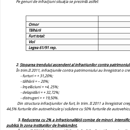
Pe genuri de infracţiuni situaţia se prezintă astfel:
Omor
Tâlhării
Furt total:
Viol
Legea 61/91 rep.
2
.
Stoparea trendului ascendent al infracţiunilor contra patrimoniului, 
În trim.II 2011, infracţiunile contra patrimoniului au înregistrat o creş
- furturi = + 31,20%;
- tâlhării = – 20%;
- înşelăciuni = +4, 25%;
- delapidări = + 32,72%;
- distrugeri = + 19,50%.
Din structura infracţiunilor de furt, în trim. II 2011 a înregistrat creşt
44,5% furturile din autovehicule şi scădere cu 50% furturile de autovehicu
3.
Reducerea cu 2% a infracţionalităţii comise de minori, intensific
publică în zona instituţiilor de învăţământ.