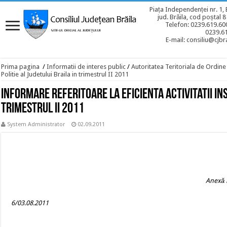
Piața Independenței nr. 1, 
jud. Brăila, cod poștal 
Telefon: 0239.619.600
0239.6
E-mail: consiliu@cjbra
Prima pagina
/
Informatii de interes public
/
Autoritatea Teritoriala de Ordine
Politie al Judetului Braila in trimestrul II 2011
Informare referitoare la eficienta activitatii Ins
trimestrul II 2011
System Administrator
02.09.2011
Anexă l
N
6/03.08.2011