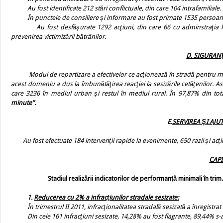
Au fost identificate 212 stări conflictuale, din care 104 intrafamiliale.
În punctele de consiliere şi informare au fost primate 1535 persoan
Au fost desfăşurate 1292 acţiuni, din care 66 cu adminstraţia locală
prevenirea victimizării bătrânilor.
D. SIGURAN
Modul de repartizare a efectivelor ce acţionează în stradă pentru men
acest domeniu a dus la îmbunătăţirea reacţiei la sesizările cetăţenilor.
Ast
care
3236 în mediul urban şi restul în mediul rural
. În 97,87% din tot
minute”.
E.
SERVIREA ŞI AJ
Au fost efectuate 184 intervenţii rapide la evenimente, 650 razii şi acţ
CAPI
Stadiul realizării indicatorilor de performanţă minimali în trim.
1.
Reducerea cu 2% a infracţiunilor stradale sesizate:
În trimestrul II 2011, infracţionalitatea stradală sesizată a înregistrat 
Din cele 161 infracţiuni sesizate, 14,28% au fost flagrante, 89,44% s-