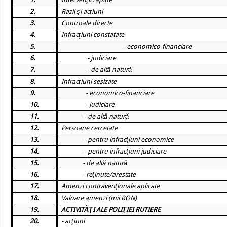
2.
Razii şi acţiuni
3.
Controale directe
4.
Infracţiuni constatate
5.
- economico-financiare
6.
- judiciare
7.
- de altă natură
8.
Infracţiuni sesizate
9.
- economico-financiare
10.
- judiciare
11.
- de altă natură
12.
Persoane cercetate
13.
- pentru infracţiuni economice
14.
- pentru infracţiuni judiciare
15.
- de altă natură
16.
- reţinute/arestate
17.
Amenzi contravenţionale aplicate
18.
Valoare amenzi (mii RON)
19.
ACTIVITĂŢI ALE POLIŢIEI RUTIERE
20.
- acţiuni