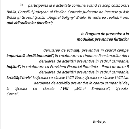
»
participarea la o activitate comună având ca scop colaborarea
Brăila, Consiliul Judeţean al Elevilor, Centrele Judeţene de Resurse şi Asi
Brăila şi Grupul Şcolar „Anghel Saligny” Brăila, în vederea realizării 
otrăvirii sufletelor tinerilor”
;
b. Program de prevenire a in
modulele: prevenirea furturilor 
·
derularea de activităţi preventive în cadrul campan
importantă decât bunurile!”,
în colaborare cu Uniunea Pensionarilor din Br
·
derularea de activităţi preventive în cadrul campanie
hoţilor!”,
în colaborare cu Provident Financial România – Punct de lucru Br
·
derularea de activităţi preventive în cadrul campaniei 
localităţii mele”
la Şcoala cu clasele I-VIII Viziru, Şcoala cu clasele I-VIII La
·
derularea de activităţi preventive în cadrul campaniei de p
la Şcoala cu clasele I-VIII „Mihai Eminescu”, Şcoala 
Cer
&nb