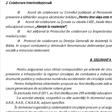
2. Colaborare interinstituţională
Ø
Acord de colaborare cu Consiliul Judeţean al Persoanelor V
prevenire a tâlhăriilor asupra vârstnicilor brăileni
„Pentru tine viaţa este 
Ø
Acord de colaborare cu Şcoala cu clasele I-VIII „Vasile Alecsand
educaţional comun
„Atenţie la neatenţie!”;
Ø
Act adiţional la Protocolul de colaborare cu Inspectoratul 
mediul şcolar;
Ø
Protocol de colaborare cu Direcţia Generală de Asistenţă Soc
Brăila, în scopul combaterii şi diminuării fenomenului delincvenţei juven
socială a minorului delincvent.
B. SIGURANŢA 
Pentru asigurarea unui climat corespunzător pe arterele de circulaţie ru
prevenire a infracţiunilor la regimul circulaţiei, de combatere a indiscip
drumurile publice şi reducerea numărului accidentelor de circulaţie sold
Pentru îndeplinirea obiectivelor propuse au fost desfăşurate atât activi
cauze generatoare de accidente rutiere grave.
În perioada trim.II 2011, au fost desfăşurate 299 activităţi educaţional
S-a acordat atenţie, cooperării cu alte autorităţi în domeniul suprave
A.R.R., R.A.R., C.N.A.D.N., acţiuni specifice.
În domeniul organizări şi sistematizării circulaţiei precum şi al asigură