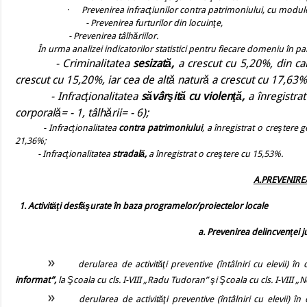
·
Prevenirea infracţiunilor contra patrimoniului, cu module
- Prevenirea furturilor din locuinţe,
- Prevenirea tâlhăriilor.
În urma analizei indicatorilor statistici pentru fiecare domeniu în part
- Criminalitatea
sesizată,
a crescut cu 5,20%, din ca
crescut cu 15,20%, iar cea de altă natură a crescut cu 17,63%
- Infracţionalitatea
săvârşită cu violenţă,
a înregistra
corporală= - 1, tâlhării= - 6);
- Infracţionalitatea
contra patrimoniului
, a înregistrat o creştere
21,36%;
- Infracţionalitatea
stradală,
a înregistrat o creştere cu 15,53%.
A.PREVENIRE
1. Activităţi desfăşurate în baza programelor/proiectelor locale
a. Prevenirea delincvenţei ju
»
derularea de activităţi preventive (întâlniri cu elevii) 
informat”,
la Şcoala cu cls. I-VIII „Radu Tudoran” şi Şcoala cu cls. I-VIII
»
derularea de activităţi preventive (întâlniri cu elevii) 