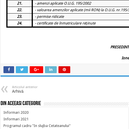
21.
- amenzi aplicate O.U.G. 195/2002
22.
- valoarea amenzilor aplicate (mii RON) la O.U.G. nr.195/
23.
- permise ridicate
24.
- certificate de înmatriculare reţinute
PRESEDINT
Ion
Articolul anterior
Arhivă
Din aceeasi categorie
Informari 2020
Informari 2021
Programul cadru "In slujba Cetateanului"