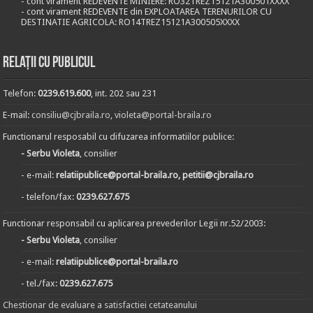
- cont virament REDEVENTE MINIERE: RO32TREZ15121A300501XXXX
- cont virament REDEVENTE din EXPLOATAREA TERENURILOR CU
DESTINATIE AGRICOLA: RO14TREZ15121A300505XXXX
Relații cu publicul
Telefon:
0239.619.600
, int. 202 sau 231
E-mail:
consiliu@cjbraila.ro
,
violeta@portal-braila.ro
Functionarul resposabil cu difuzarea informatiilor publice:
- Serbu Violeta
, consilier
- e-mail:
relatiipublice@portal-braila.ro, petitii@cjbraila.ro
- telefon/fax:
0239.627.675
Functionar responsabil cu aplicarea prevederilor Legii nr.52/2003:
- Serbu Violeta
, consilier
- e-mail:
relatiipublice@portal-braila.ro
- tel./fax:
0239.627.675
Chestionar de evaluare a satisfactiei cetateanului