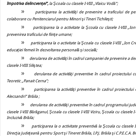
împotriva delincvenţei”,
la Şcoala cu clasele I-VIII „Vlaicu Vodă”;
»
participarea la activităţi de prevenire a traficului de 
colaborare cu Penitenciarul pentru Minori şi Tineri Tichileşti;
»
participarea la o activitate la Şcoala cu clasele I-VIII „I
prevenirea traficului de fiinţe umane;
»
participarea la o activitate la Şcoala cu clasele I-VIII „Ion C
educaţiei femeii în dezvoltarea personală şi socială;
»
derularea de activităţi în cadrul campaniei de prevenire a deli
clasele I-VIII Siliştea;
»
derularea de activităţi preventive în cadrul proiectului
Teoretic „Panait Cerna”;
»
participarea la activităţi preventive în cadrul proiectul
Alecsandri” Brăila ;
»
derularea de activităţi preventive în cadrul programului ju
clasele I-VIII Bărăganul, Şcoala cu clasele I-VIII Viziru, Şcoala cu clasele 
Incluzivă Brăila;
»
participarea la o activitate preventivă la Şcoala cu clasele
Direcţia Judeţeană pentru Sport şi Tineret Brăila, I.P.J. Brăila şi C.P.E.C.A. Br