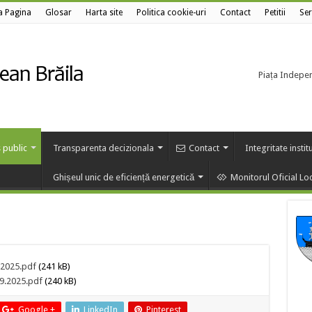
a Pagina
Glosar
Harta site
Politica cookie-uri
Contact
Petitii
Ser
Piața Independ
 public
Transparenta decizionala
Contact
Integritate instit
Ghișeul unic de eficiență energetică
Monitorul Oficial Lo
3.2025.pdf
(241 kB)
09.2025.pdf
(240 kB)
Google +
LinkedIn
Pinterest