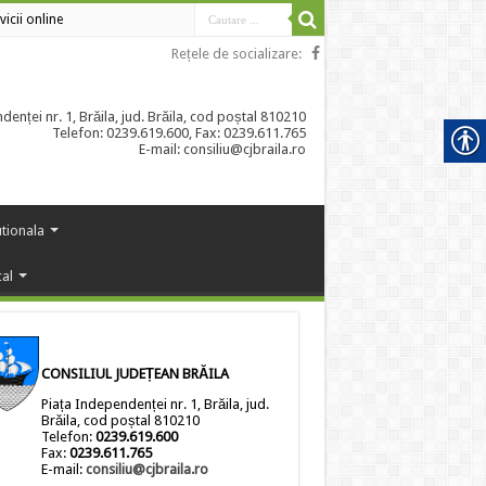
vicii online
Rețele de socializare:
enței nr. 1, Brăila, jud. Brăila, cod poștal 810210
Telefon: 0239.619.600, Fax: 0239.611.765
E-mail: consiliu@cjbraila.ro
utionala
cal
CONSILIUL JUDEȚEAN BRĂILA
Piața Independenței nr. 1, Brăila, jud.
Brăila, cod poștal 810210
Telefon:
0239.619.600
Fax:
0239.611.765
E-mail:
consiliu@cjbraila.ro