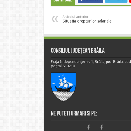
Distribuie
Articolul anterior
Situatia drepturilor salariale
Consiliul Județean Brăila
Piața Independenței nr. 1, Brăila, jud. Brăila, cod
poștal 810210
Ne puteti urmari si pe: