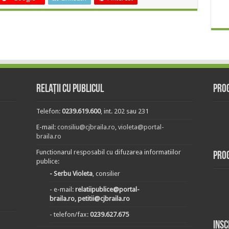
Relații cu publicul
Prog
Telefon:
0239.619.600
, int. 202 sau 231
E-mail:
consiliu@cjbraila.ro
,
violeta@portal-
braila.ro
Functionarul resposabil cu difuzarea informatiilor
Pro
publice:
- Serbu Violeta
, consilier
- e-mail:
relatiipublice@portal-
braila.ro, petitii@cjbraila.ro
- telefon/fax:
0239.627.675
Insc