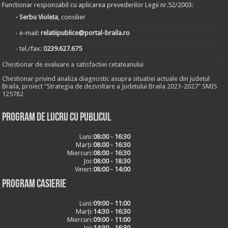
Functionar responsabil cu aplicarea prevederilor Legii nr.52/2003:
- Serbu Violeta
, consilier
- e-mail:
relatiipublice@portal-braila.ro
- tel./fax:
0239.627.675
Chestionar de evaluare a satisfactiei cetateanului
Chestionar privind analiza diagnostic asupra situatiei actuale din judetul
Braila, proiect "Strategia de dezvoltare a Judetului Braila 2021-2027" SMIS
125782
Program de lucru cu publicul
Luni:
08:00 - 16:30
Marți:
08:00 - 16:30
Miercuri:
08:00 - 16:30
Joi:
08:00 - 18:30
Vineri:
08:00 - 14:00
Program casierie
Luni:
09:00 - 11:00
Marți:
14:30 - 16:30
Miercuri:
09:00 - 11:00
Joi:
14:30 - 16:30