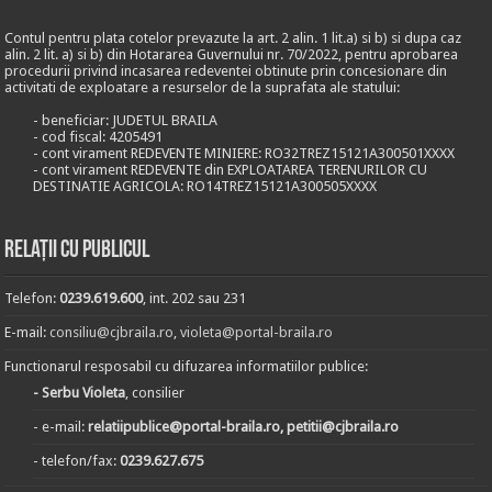
Contul pentru plata cotelor prevazute la art. 2 alin. 1 lit.a) si b) si dupa caz
alin. 2 lit. a) si b) din Hotararea Guvernului nr. 70/2022, pentru aprobarea
procedurii privind incasarea redeventei obtinute prin concesionare din
activitati de exploatare a resurselor de la suprafata ale statului:
- beneficiar: JUDETUL BRAILA
- cod fiscal: 4205491
- cont virament REDEVENTE MINIERE: RO32TREZ15121A300501XXXX
- cont virament REDEVENTE din EXPLOATAREA TERENURILOR CU
DESTINATIE AGRICOLA: RO14TREZ15121A300505XXXX
Relații cu publicul
Telefon:
0239.619.600
, int. 202 sau 231
E-mail:
consiliu@cjbraila.ro
,
violeta@portal-braila.ro
Functionarul resposabil cu difuzarea informatiilor publice:
- Serbu Violeta
, consilier
- e-mail:
relatiipublice@portal-braila.ro, petitii@cjbraila.ro
- telefon/fax:
0239.627.675