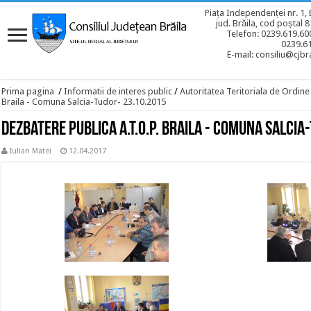
Piața Independenței nr. 1, 
jud. Brăila, cod poștal 
Telefon: 0239.619.600
0239.6
E-mail: consiliu@cjbra
Prima pagina
/
Informatii de interes public
/
Autoritatea Teritoriala de Ordine
Braila - Comuna Salcia-Tudor- 23.10.2015
Dezbatere publica A.T.O.P. Braila - Comuna Salcia
Iulian Matei
12.04.2017