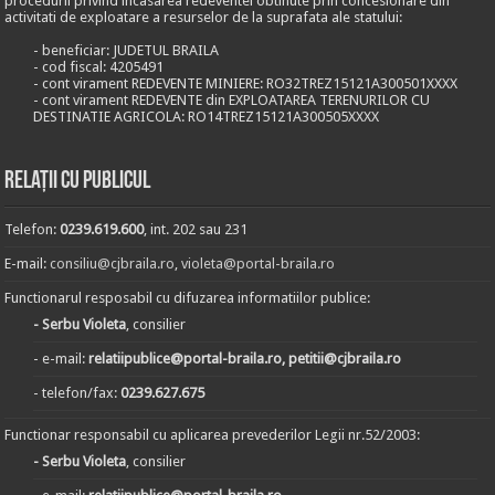
procedurii privind incasarea redeventei obtinute prin concesionare din
activitati de exploatare a resurselor de la suprafata ale statului:
- beneficiar: JUDETUL BRAILA
- cod fiscal: 4205491
- cont virament REDEVENTE MINIERE: RO32TREZ15121A300501XXXX
- cont virament REDEVENTE din EXPLOATAREA TERENURILOR CU
DESTINATIE AGRICOLA: RO14TREZ15121A300505XXXX
Relații cu publicul
Telefon:
0239.619.600
, int. 202 sau 231
E-mail:
consiliu@cjbraila.ro
,
violeta@portal-braila.ro
Functionarul resposabil cu difuzarea informatiilor publice:
- Serbu Violeta
, consilier
- e-mail:
relatiipublice@portal-braila.ro, petitii@cjbraila.ro
- telefon/fax:
0239.627.675
Functionar responsabil cu aplicarea prevederilor Legii nr.52/2003:
- Serbu Violeta
, consilier