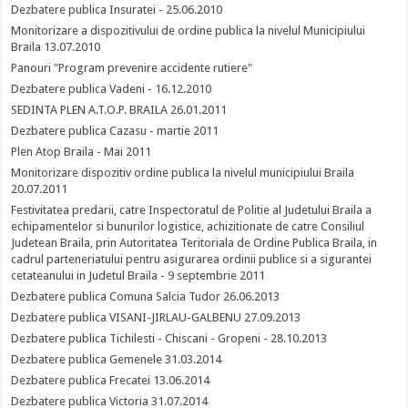
Dezbatere publica Insuratei - 25.06.2010
Monitorizare a dispozitivului de ordine publica la nivelul Municipiului
Braila 13.07.2010
Panouri "Program prevenire accidente rutiere"
Dezbatere publica Vadeni - 16.12.2010
SEDINTA PLEN A.T.O.P. BRAILA 26.01.2011
Dezbatere publica Cazasu - martie 2011
Plen Atop Braila - Mai 2011
Monitorizare dispozitiv ordine publica la nivelul municipiului Braila
20.07.2011
Festivitatea predarii, catre Inspectoratul de Politie al Judetului Braila a
echipamentelor si bunurilor logistice, achizitionate de catre Consiliul
Judetean Braila, prin Autoritatea Teritoriala de Ordine Publica Braila, in
cadrul parteneriatului pentru asigurarea ordinii publice si a sigurantei
cetateanului in Judetul Braila - 9 septembrie 2011
Dezbatere publica Comuna Salcia Tudor 26.06.2013
Dezbatere publica VISANI-JIRLAU-GALBENU 27.09.2013
Dezbatere publica Tichilesti - Chiscani - Gropeni - 28.10.2013
Dezbatere publica Gemenele 31.03.2014
Dezbatere publica Frecatei 13.06.2014
Dezbatere publica Victoria 31.07.2014