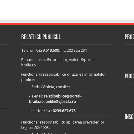
Relații cu publicul
Prog
Telefon:
0239.619.600
, int. 202 sau 231
E-mail:
consiliu@cjbraila.ro
,
violeta@portal-
braila.ro
Functionarul resposabil cu difuzarea informatiilor
Pro
publice:
- Serbu Violeta
, consilier
- e-mail:
relatiipublice@portal-
braila.ro, petitii@cjbraila.ro
- telefon/fax:
0239.627.675
Insc
Functionar responsabil cu aplicarea prevederilor
Legii nr.52/2003: