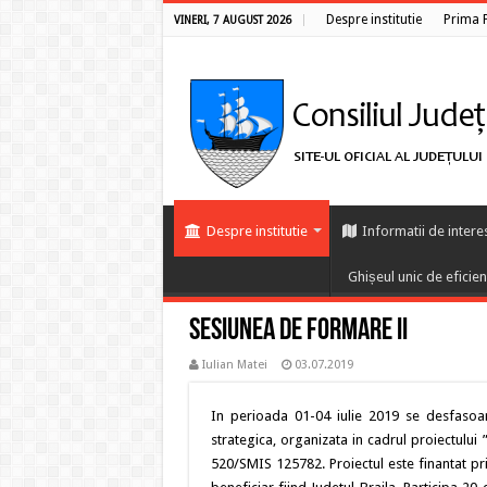
Despre institutie
Prima 
VINERI, 7 AUGUST 2026
Despre institutie
Informatii de intere
Ghișeul unic de eficie
Sesiunea de formare II
Iulian Matei
03.07.2019
In perioada 01-04 iulie 2019 se desfasoa
strategica, organizata in cadrul proiectulu
520/SMIS 125782. Proiectul este finantat p