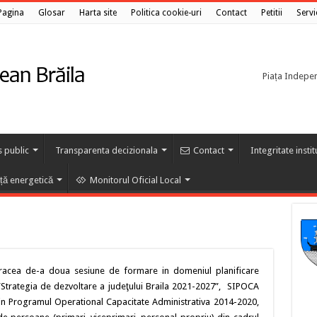
Pagina
Glosar
Harta site
Politica cookie-uri
Contact
Petitii
Servi
Piața Independ
s public
Transparenta decizionala
Contact
Integritate insti
nță energetică
Monitorul Oficial Local
racea de-a doua sesiune de formare in domeniul planificare
i ”Strategia de dezvoltare a judeţului Braila 2021-2027”, SIPOCA
rin Programul Operational Capacitate Administrativa 2014-2020,