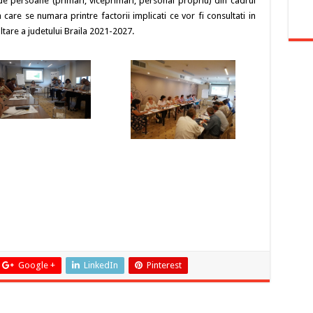
0 de persoane (primari, viceprimari, personal propriu) din cadrul
a care se numara printre factorii implicati ce vor fi consultati in
tare a judetului Braila 2021-2027.
Google +
LinkedIn
Pinterest