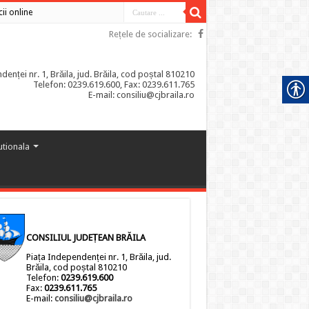
cii online
Rețele de socializare:
enței nr. 1, Brăila, jud. Brăila, cod poștal 810210
Telefon: 0239.619.600, Fax: 0239.611.765
E-mail: consiliu@cjbraila.ro
tutionala
CONSILIUL JUDEȚEAN BRĂILA
Piața Independenței nr. 1, Brăila, jud.
Brăila, cod poștal 810210
Telefon:
0239.619.600
Fax:
0239.611.765
E-mail:
consiliu@cjbraila.ro