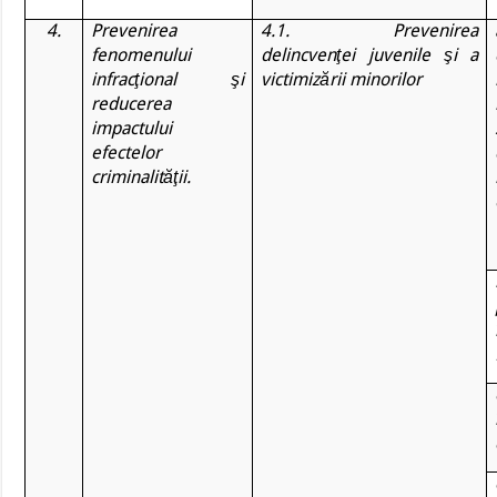
4.
Prevenirea
4.1. Prevenirea
fenomenului
delincvenţei juvenile şi a
infracţional şi
victimizării minorilor
reducerea
impactului
efectelor
criminalităţii.