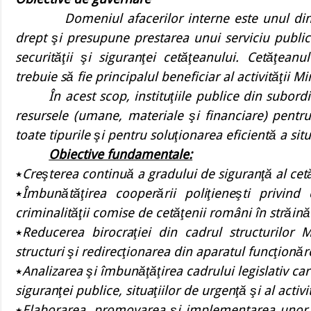
.
Domeniul afacerilor interne este unul di
drept şi presupune prestarea unui serviciu public
securităţii şi siguranţei cetăţeanului. Cetăţeanu
trebuie să fie principalul beneficiar al activităţii Mi
În acest scop, instituţiile publice din subor
resursele (umane, materiale şi financiare) pentru
toate tipurile şi pentru soluţionarea eficientă a situ
Obiective fundamentale:
٭
Creşterea continuă a gradului de siguranţă al cetă
٭
Îmbunătăţirea cooperării poliţieneşti privind 
criminalităţii comise de cetăţenii români în străină
٭
Reducerea birocraţiei din cadrul structurilor Mi
structuri şi redirecţionarea din aparatul funcţionăr
٭
Analizarea şi îmbunăţăţirea cadrului legislativ c
siguranţei publice, situaţiilor de urgenţă şi al activit
٭
Elaborarea, promovarea şi implementarea unor po