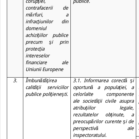
corupţiei,
publice.
contrafacerii de
mărfuri, a
infracţiunilor din
domeniul
achiziţiilor publice
precum şi prin
protecţia
intereselor
financiare ale
Uniunii Europene
3.
Îmbunătăţirea
3.1. Informarea corectă şi
calităţii serviciilor
oportună a populaţiei, a
publice poliţieneşti.
celorlalte componente
ale societăţii civile asupra
atribuţiilor legale,
rezultatelor obţinute, a
preocupărilor curente şi de
perspectivă ale
inspectoratului.