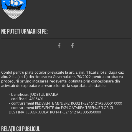
Ne puteti urmari si pe:
Contul pentru plata cotelor prevazute la art. 2 alin. 1 lit.a) si b) si dupa caz
alin. 2 lit. a) si b) din Hotararea Guvernului nr. 70/2022, pentru aprobarea
procedurii privind incasarea redeventei obtinute prin concesionare din
activitati de exploatare a resurselor de la suprafata ale statului:
- beneficiar: JUDETUL BRAILA
- cod fiscal: 4205491
- cont virament REDEVENTE MINIERE: RO32TREZ15121A300501XXXX
- cont virament REDEVENTE din EXPLOATAREA TERENURILOR CU
DESTINATIE AGRICOLA: RO14TREZ15121A300505XXXX
Relații cu publicul