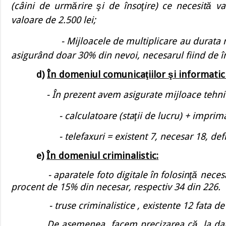
(c
âini de urmărire şi de însoţire
) ce necesit
ă va
valoare de 2.500 lei
;
- Mijloacele de multiplicare au durata 
asigurând doar 30% din nevoi, necesarul fiind de în
d)
În domeniul comunicaţiilor şi informatici
-
În prezent avem asigurate mijloace tehnic
- calculatoare (staţii de lucru) + imprimante =
- telefaxuri = existent 7, necesar 18, def
e)
Î
n domeniul criminalistic
:
- aparatele foto digitale
în folosinţă neces
procent de 15% din necesar, respectiv 34 din 226.
- truse criminalistice , existente 12 fata de 
De asemenea, facem preci
zarea c
ă, la da