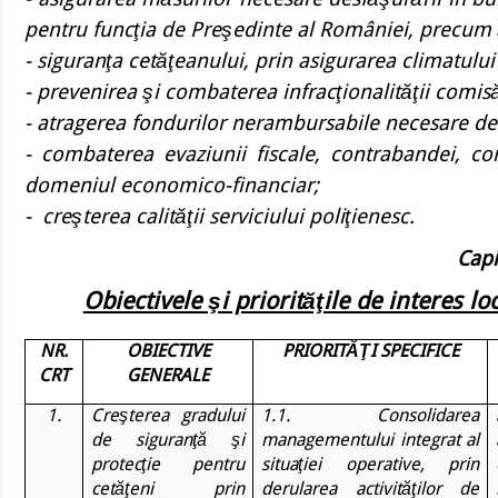
pentru funcţia de Preşedinte al României, precum 
- siguranţa cetăţeanului, prin asigurarea climatului
- prevenirea şi combaterea infracţionalităţii comisă
- atragerea fondurilor nerambursabile necesare dezv
- combaterea evaziunii fiscale, contrabandei, coru
domeniul economico-financiar;
- creşterea calităţii serviciului poliţienesc.
Capi
Obiectivele şi priorităţile de interes lo
NR.
OBIECTIVE
PRIORITĂŢI SPECIFICE
CRT
GENERALE
1.
Creşterea gradului
1.1. Consolidarea
de siguranţă şi
managementului integrat al
protecţie pentru
situaţiei operative, prin
cetăţeni prin
derularea activităţilor de