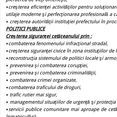
٭
creşterea eficienţei activităţilor pentru soluţiona
utilaje moderne şi perfecţionarea profesională a c
٭
creşterea autorităţii instituţiei prefectului în proc
POLITICI PUBLICE
Creşterea siguranţei cetăţeanului prin :
٭
combaterea fenomenului infracţional stradal,
٭
creşterea siguranţei civice în zona instituţiilor d
٭
reconstrucţia sistemului de politici locale şi armo
٭
prevenirea şi combaterea corupţiei,
٭
prevenirea şi combaterea criminalităţii,
٭
combaterea crimei organizate,
٭
combaterea traficului de droguri,
٭
trafic rutier mai sigur,
٭
managementul situaţiilor de urgenţă şi protecţia in
٭
servicii publice comunitare mai aproape de cetă
înmatriculări),