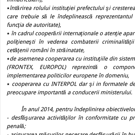
٭
întărirea rolului instituţiei prefectului şi crester
care trebuie să le îndeplinească reprezentantul 
funcţia de autoritate),
٭
în cadrul cooperării internaţionale o atenţie apa
poliţieneşti în vederea combaterii criminalităţi
cetăţenii români în străinatate,
٭
de asemenea cooperarea cu instituţiile din sistem
(FRONTEX, EUROPOL) reprezintă o component
implementarea politicilor europene în domeniu,
٭
cooperarea cu INTERPOL dar şi in formatele de
preocupare importantă a conducerii ministerului.
În anul 2014, pentru îndeplinirea obiectivelor 
- desfăşurarea activităţilor în conformitate cu 
penală;
- asigurarea măsurilor necesare desfăşurării în bu