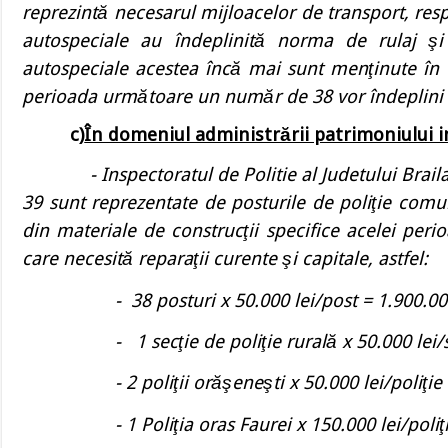
repre
zint
ă necesarul mijloacelor de transport, re
autospeciale au îndeplinită norma de rulaj şi
autospeciale acestea încă mai sunt menţinute în ex
perioada următoare un număr de 38 vor îndeplini a
c)
În domeniul administrării patrimoniului i
-
Inspectoratul de Politie al Judetului Brail
39 sunt reprezentate de posturile de poliţie comuna
din materiale de construcţii specifice acelei per
care necesită reparaţii curente şi capitale, astfel:
- 38 posturi x 50.000 lei/post = 1.900.000
- 1 secţie de poliţie rurală x 50.000 lei/se
- 2 poliţii orăşeneşti x 50.000 lei/poliţie 
- 1 Poliţia oras Faurei x 150.000 lei/poliţie