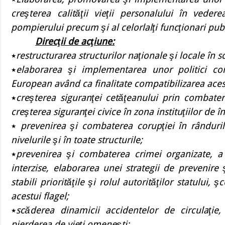
creşterea calităţii vieţii personalului în vederea
pompierului precum şi al celorlalţi funcţionari publi
Direcţii de acţiune:
٭
restructurarea structurilor naţionale şi locale în s
٭
elaborarea şi implementarea unor politici con
European având ca finalitate compatibilizarea acest
٭
creşterea siguranţei cetăţeanului prin combater
creşterea siguranţei civice în zona instituţiilor de 
٭
prevenirea şi combaterea corupţiei în rândurile
nivelurile şi în toate structurile;
٭
prevenirea şi combaterea crimei organizate, a tr
interzise, elaborarea unei strategii de prevenire 
stabili priorităţile şi rolul autorităţilor statului, 
acestui flagel;
٭
scăderea dinamicii accidentelor de circulaţie
pierderea de vieţi omeneşti;