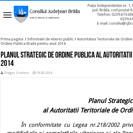
Piața Independenței nr. 1, 
jud. Brăila, cod poștal 
Telefon: 0239.619.600
0239.6
E-mail: consiliu@cjbra
Prima pagina
/
Informatii de interes public
/
Autoritatea Teritoriala de Ordine
Ordine Publica Braila pentru anul 2014
Planul Strategic de Ordine Publica al Autoritatii
2014
Dragos Croitoru
19.03.2014
Planul Strategi
al Autoritatii Teritoriale de Or
În conformitate cu Legea nr.218/2002 privi