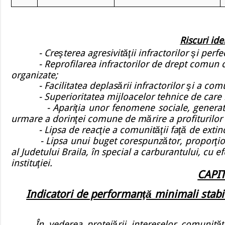
Riscuri ide
- Creşterea agresivităţii infractorilor şi perfec
- Reprofilarea infractorilor de drept comun către
organizate;
- Facilitatea deplasării infractorilor şi a comuni
- Superioritatea mijloacelor tehnice de care ben
- Apariţia unor fenomene sociale, generate de l
urmare a dorinţei comune de mărire a profiturilor 
- Lipsa de reacţie a comunităţii faţă de extind
- Lipsa unui buget corespunzător, proporţional c
al Judetului Braila, în special a carburantului, cu e
instituţiei.
CAPIT
Indicatori de performanţă minimali stabil
În vederea protejării intereselor comunităţi