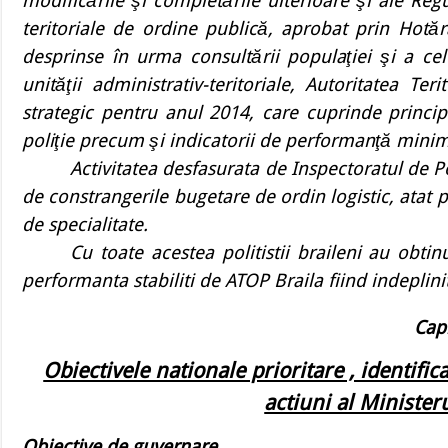
modificările şi completările ulterioare şi ale Reg
teritoriale de ordine publică, aprobat prin Hot
desprinse în urma consultării populaţiei şi a celo
unităţii administrativ-teritoriale, Autoritatea T
strategic pentru anul 2014, care cuprinde principa
poliţie precum şi indicatorii de performanţă minim
Activitatea desfasurata de Inspectoratul de Pol
de constrangerile bugetare de ordin logistic, atat
de specialitate.
Cu toate acestea politistii braileni au obtin
performanta stabiliti de ATOP Braila fiind indeplinit
Capi
Obiectivele nationale prioritare , identifi
actiuni al Minister
Obiective de guvernare