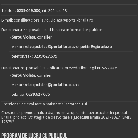
Telefon:
0239.619.600
, int. 202 sau 231
E-mail:
consiliu@cjbraila.ro
,
violeta@portal-braila.ro
Functionarul resposabil cu difuzarea informatiilor publice:
- Serbu Violeta
, consilier
- e-mail:
relatiipublice@portal-braila.ro, petitii@cjbraila.ro
- telefon/fax:
0239.627.675
Functionar responsabil cu aplicarea prevederilor Legii nr.52/2003:
- Serbu Violeta
, consilier
- e-mail:
relatiipublice@portal-braila.ro
- tel./fax:
0239.627.675
Chestionar de evaluare a satisfactiei cetateanului
Chestionar privind analiza diagnostic asupra situatiei actuale din judetul
Braila, proiect "Strategia de dezvoltare a Judetului Braila 2021-2027" SMIS
125782
Program de lucru cu publicul