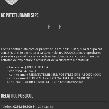
Ne puteti urmari si pe:
Contul pentru plata cotelor prevazute la art. 2 alin. 1 lit.a) si b) si dupa caz
alin. 2 lit. a) si b) din Hotararea Guvernului nr. 70/2022, pentru aprobarea
procedurii privind incasarea redeventei obtinute prin concesionare din
activitati de exploatare a resurselor de la suprafata ale statului:
- beneficiar: JUDETUL BRAILA
- cod fiscal: 4205491
- cont virament REDEVENTE MINIERE: RO32TREZ15121A300501XXXX
- cont virament REDEVENTE din EXPLOATAREA TERENURILOR CU
DESTINATIE AGRICOLA: RO14TREZ15121A300505XXXX
Relații cu publicul
Telefon:
0239.619.600
, int. 202 sau 231