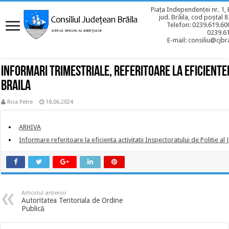
Piața Independenței nr. 1, 
jud. Brăila, cod poștal 
Telefon: 0239.619.600
0239.6
E-mail: consiliu@cjbra
Informari trimestriale, referitoare la eficientei
Braila
Rica Petre
18.06.2024
ARHIVA
Informare referitoare la eficienta activitatii Inspectoratului de Politie al 
Articolul anterior
Autoritatea Teritoriala de Ordine
Publică