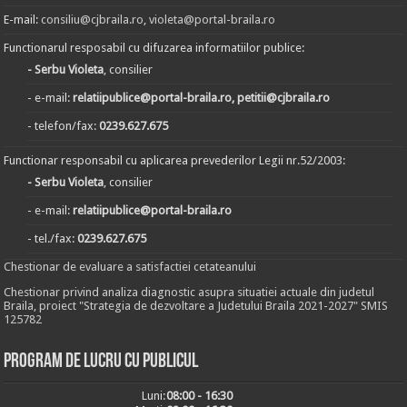
E-mail:
consiliu@cjbraila.ro
,
violeta@portal-braila.ro
Functionarul resposabil cu difuzarea informatiilor publice:
- Serbu Violeta
, consilier
- e-mail:
relatiipublice@portal-braila.ro, petitii@cjbraila.ro
- telefon/fax:
0239.627.675
Functionar responsabil cu aplicarea prevederilor Legii nr.52/2003:
- Serbu Violeta
, consilier
- e-mail:
relatiipublice@portal-braila.ro
- tel./fax:
0239.627.675
Chestionar de evaluare a satisfactiei cetateanului
Chestionar privind analiza diagnostic asupra situatiei actuale din judetul
Braila, proiect "Strategia de dezvoltare a Judetului Braila 2021-2027" SMIS
125782
Program de lucru cu publicul
Luni:
08:00 - 16:30