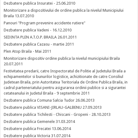
Dezbatere publica Insuratei - 25.06.2010
Monitorizare a dispozitivului de ordine publica la nivelul Municipiului
Braila 13.07.2010
Panouri "Program prevenire accidente rutiere"
Dezbatere publica Vadeni - 16.12.2010
SEDINTA PLEN A.T.O.P. BRAILA 26.01.2011
Dezbatere publica Cazasu - martie 2011
Plen Atop Braila - Mai 2011
Monitorizare dispozitiv ordine publica la nivelul municipiului Braila
20.07.2011
Festivitatea predarii, catre Inspectoratul de Politie al Judetului Braila a
echipamentelor si bunurilor logistice, achizitionate de catre Consiliul
Judetean Braila, prin Autoritatea Teritoriala de Ordine Publica Braila, in
cadrul parteneriatului pentru asigurarea ordinii publice si a sigurantei
cetateanului in Judetul Braila - 9 septembrie 2011
Dezbatere publica Comuna Salcia Tudor 26.06.2013
Dezbatere publica VISANI-JIRLAU-GALBENU 27.09.2013
Dezbatere publica Tichilesti - Chiscani - Gropeni - 28.10.2013
Dezbatere publica Gemenele 31.03.2014
Dezbatere publica Frecatei 13.06.2014
Dezbatere publica Victoria 31.07.2014