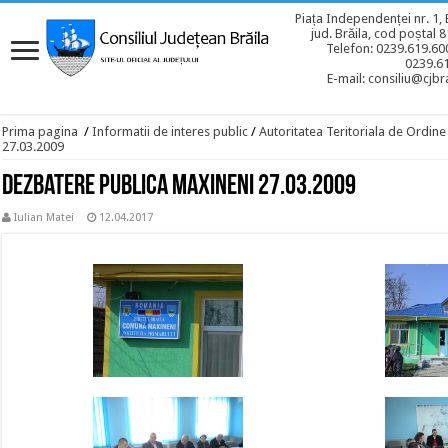
Piața Independenței nr. 1, 
jud. Brăila, cod poștal 
Telefon: 0239.619.600
0239.6
E-mail: consiliu@cjbra
Prima pagina
/
Informatii de interes public
/
Autoritatea Teritoriala de Ordine
27.03.2009
Dezbatere publica Maxineni 27.03.2009
Iulian Matei
12.04.2017