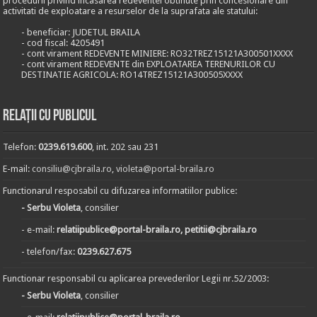
procedurii privind incasarea redeventei obtinute prin concesionare din
activitati de exploatare a resurselor de la suprafata ale statului:
- beneficiar: JUDETUL BRAILA
- cod fiscal: 4205491
- cont virament REDEVENTE MINIERE: RO32TREZ15121A300501XXXX
- cont virament REDEVENTE din EXPLOATAREA TERENURILOR CU
DESTINATIE AGRICOLA: RO14TREZ15121A300505XXXX
Relații cu publicul
Telefon:
0239.619.600
, int. 202 sau 231
E-mail:
consiliu@cjbraila.ro
,
violeta@portal-braila.ro
Functionarul resposabil cu difuzarea informatiilor publice:
- Serbu Violeta
, consilier
- e-mail:
relatiipublice@portal-braila.ro, petitii@cjbraila.ro
- telefon/fax:
0239.627.675
Functionar responsabil cu aplicarea prevederilor Legii nr.52/2003:
- Serbu Violeta
, consilier