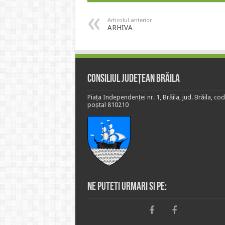
Articolul anterior
ARHIVA
Consiliul Județean Brăila
Piața Independenței nr. 1, Brăila, jud. Brăila, cod
poștal 810210
Ne puteti urmari si pe: