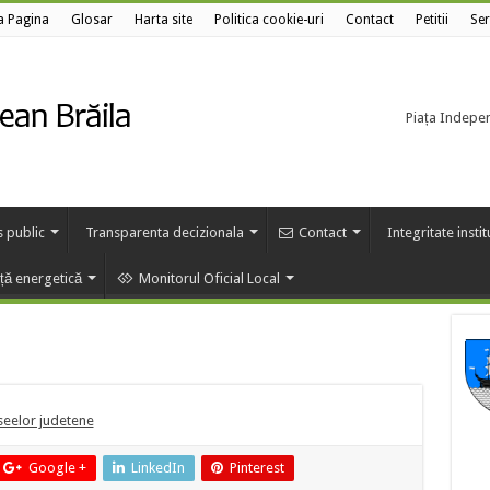
a Pagina
Glosar
Harta site
Politica cookie-uri
Contact
Petitii
Ser
Piața Independ
s public
Transparenta decizionala
Contact
Integritate insti
nță energetică
Monitorul Oficial Local
aseelor judetene
Google +
LinkedIn
Pinterest