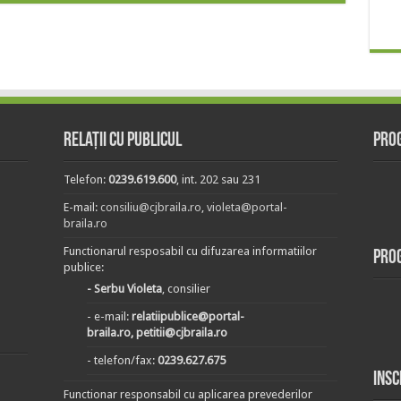
Relații cu publicul
Prog
Telefon:
0239.619.600
, int. 202 sau 231
E-mail:
consiliu@cjbraila.ro
,
violeta@portal-
braila.ro
Functionarul resposabil cu difuzarea informatiilor
Pro
publice:
- Serbu Violeta
, consilier
- e-mail:
relatiipublice@portal-
braila.ro, petitii@cjbraila.ro
- telefon/fax:
0239.627.675
Insc
Functionar responsabil cu aplicarea prevederilor