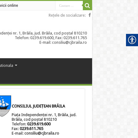
vicii online
Rețele de socializare:
enței nr. 1, Brăila, jud. Brăila, cod poștal 810210
Telefon: 0239.619.600, Fax: 0239.611.765
E-mail: consiliu@cjbraila.ro
tutionala
CONSILIUL JUDEȚEAN BRĂILA
Piața Independenței nr. 1, Brăila, jud.
Brăila, cod poștal 810210
Telefon:
0239.619.600
Fax:
0239.611.765
E-mail:
consiliu@cjbraila.ro