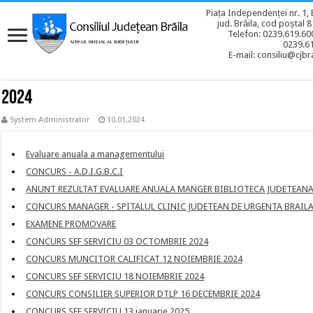
Piața Independenței nr. 1, 
jud. Brăila, cod poștal 
Telefon: 0239.619.600
0239.6
E-mail: consiliu@cjbra
2024
System Administrator
10.01.2024
Evaluare anuala a managementului
CONCURS - A.D.I.G.B.C.I
ANUNT REZULTAT EVALUARE ANUALA MANGER BIBLIOTECA JUDETEANA
CONCURS MANAGER - SPITALUL CLINIC JUDETEAN DE URGENTA BRAIL
EXAMENE PROMOVARE
CONCURS SEF SERVICIU 03 OCTOMBRIE 2024
CONCURS MUNCITOR CALIFICAT 12 NOIEMBRIE 2024
CONCURS SEF SERVICIU 18 NOIEMBRIE 2024
CONCURS CONSILIER SUPERIOR DTLP 16 DECEMBRIE 2024
CONCURS SEF SERVICIU 13 ianuarie 2025