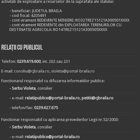
activitati de exploatare a resurselor de la suprafata ale statului:
- beneficiar: JUDETUL BRAILA
- cod fiscal: 4205491
- cont virament REDEVENTE MINIERE: RO32TREZ15121A300501XXXX
- cont virament REDEVENTE din EXPLOATAREA TERENURILOR CU
DESTINATIE AGRICOLA: RO14TREZ15121A300505XXXX
Relații cu publicul
Telefon:
0239.619.600
, int. 202 sau 231
E-mail:
consiliu@cjbraila.ro
,
violeta@portal-braila.ro
Functionarul resposabil cu difuzarea informatiilor publice:
- Serbu Violeta
, consilier
- e-mail:
relatiipublice@portal-braila.ro, petitii@cjbraila.ro
- telefon/fax:
0239.627.675
Functionar responsabil cu aplicarea prevederilor Legii nr.52/2003:
- Serbu Violeta
, consilier
- e-mail:
relatiipublice@portal-braila.ro