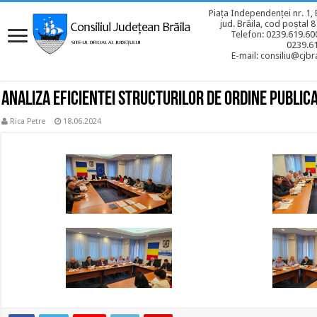
Piața Independenței nr. 1, 
jud. Brăila, cod poștal 
Telefon: 0239.619.600
0239.6
E-mail: consiliu@cjbra
Analiza eficientei structurilor de ordine public
Rica Petre
18.06.2024