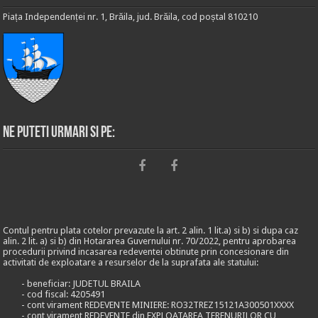
Piața Independenței nr. 1, Brăila, jud. Brăila, cod poștal 810210
Ne puteti urmari si pe:
Contul pentru plata cotelor prevazute la art. 2 alin. 1 lit.a) si b) si dupa caz
alin. 2 lit. a) si b) din Hotararea Guvernului nr. 70/2022, pentru aprobarea
procedurii privind incasarea redeventei obtinute prin concesionare din
activitati de exploatare a resurselor de la suprafata ale statului:
- beneficiar: JUDETUL BRAILA
- cod fiscal: 4205491
- cont virament REDEVENTE MINIERE: RO32TREZ15121A300501XXXX
- cont virament REDEVENTE din EXPLOATAREA TERENURILOR CU