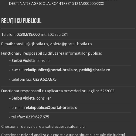
DESTINATIE AGRICOLA: RO14TREZ15121A300505XXXX
Relații cu publicul
Telefon:
0239.619.600
, int. 202 sau 231
E-mail:
consiliu@cjbraila.ro
,
violeta@portal-braila.ro
Functionarul resposabil cu difuzarea informatiilor publice:
- Serbu Violeta
, consilier
- e-mail:
relatiipublice@portal-braila.ro, petitii@cjbraila.ro
- telefon/fax:
0239.627.675
Functionar responsabil cu aplicarea prevederilor Legii nr.52/2003:
- Serbu Violeta
, consilier
- e-mail:
relatiipublice@portal-braila.ro
- tel./fax:
0239.627.675
Chestionar de evaluare a satisfactiei cetateanului
Chestionar privind analiza diagnostic asupra situatiei actuale din judetul