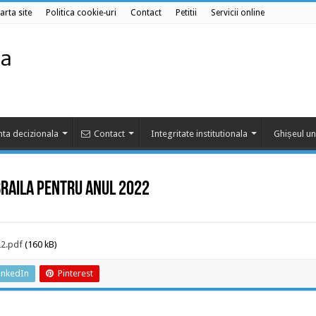
arta site
Politica cookie-uri
Contact
Petitii
Servicii online
ta decizionala
Contact
Integritate institutionala
Ghișeul un
Braila pentru anul 2022
22.pdf
(160 kB)
inkedIn
Pinterest