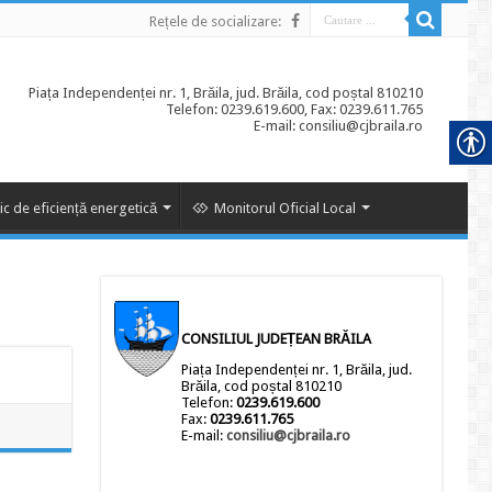
Rețele de socializare:
Piața Independenței nr. 1, Brăila, jud. Brăila, cod poștal 810210
Telefon: 0239.619.600, Fax: 0239.611.765
E-mail: consiliu@cjbraila.ro
ic de eficiență energetică
Monitorul Oficial Local
CONSILIUL JUDEȚEAN BRĂILA
Piața Independenței nr. 1, Brăila, jud.
Brăila, cod poștal 810210
Telefon:
0239.619.600
Fax:
0239.611.765
E-mail:
consiliu@cjbraila.ro