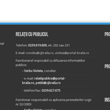
Relații cu publicul
Pr
tal
Telefon:
0239.619.600
, int. 202 sau 231
E-mail:
consiliu@cjbraila.ro
,
violeta@portal-braila.ro
Functionarul resposabil cu difuzarea informatiilor
publice:
Pr
- Serbu Violeta
, consilier
- e-mail:
relatiipublice@portal-
braila.ro, petitii@cjbraila.ro
- telefon/fax:
0239.627.675
In
Functionar responsabil cu aplicarea prevederilor Legii
nr.52/2003: