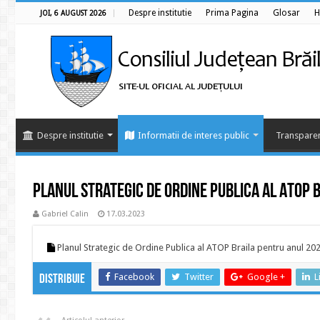
Despre institutie
Prima Pagina
Glosar
H
JOI, 6 AUGUST 2026
Despre institutie
Informatii de interes public
Transparen
Planul Strategic de Ordine Publica al ATOP 
Gabriel Calin
17.03.2023
Planul Strategic de Ordine Publica al ATOP Braila pentru anul 20
Facebook
Twitter
Google +
L
Distribuie