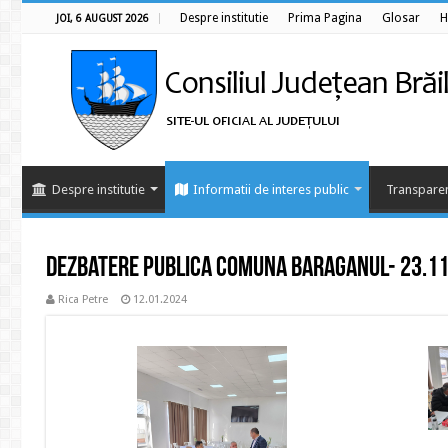
Despre institutie
Prima Pagina
Glosar
H
JOI, 6 AUGUST 2026
Despre institutie
Informatii de interes public
Transparen
Dezbatere publica comuna Baraganul- 23.1
Rica Petre
12.01.2024