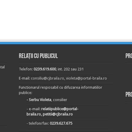
Relații cu publicul
Pr
tal
Telefon:
0239.619.600
, int. 202 sau 231
E-mail:
consiliu@cjbraila.ro
,
violeta@portal-braila.ro
Functionarul resposabil cu difuzarea informatiilor
publice:
Pr
- Serbu Violeta
, consilier
- e-mail:
relatiipublice@portal-
braila.ro, petitii@cjbraila.ro
- telefon/fax:
0239.627.675