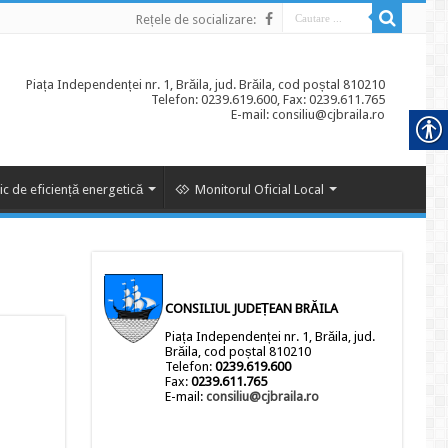
Rețele de socializare:
Piața Independenței nr. 1, Brăila, jud. Brăila, cod poștal 810210
Telefon: 0239.619.600, Fax: 0239.611.765
E-mail: consiliu@cjbraila.ro
ic de eficiență energetică
Monitorul Oficial Local
CONSILIUL JUDEȚEAN BRĂILA
Piața Independenței nr. 1, Brăila, jud.
Brăila, cod poștal 810210
Telefon:
0239.619.600
Fax:
0239.611.765
E-mail:
consiliu@cjbraila.ro