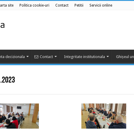
arta site
Politica cookie-uri
Contact
Petitii
Servicii online
ta decizionala
Contact
Integritate institutionala
Ghișeul un
1.2023