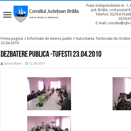
Piața Independenței nr. 1, 
jud. Brăila, cod poștal 
Telefon: 0239.619.600
0239.6
E-mail: consiliu@cjbra
Prima pagina
/
Informatii de interes public
/
Autoritatea Teritoriala de Ordine
23.04.2010
Dezbatere publica -Tufesti 23.04.2010
Iulian Matei
12.04.2017