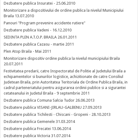
Dezbatere publica Insuratei - 25.06.2010
Monitorizare a dispozitivului de ordine publica la nivelul Municipiului
Braila 13.07.2010
Panouri "Program prevenire accidente rutiere"
Dezbatere publica Vadeni - 16.12.2010
SEDINTA PLEN A.T.O.P. BRAILA 26.01.2011
Dezbatere publica Cazasu - martie 2011
Plen Atop Braila - Mai 2011
Monitorizare dispozitiv ordine publica la nivelul municipiului Braila
20.07.2011
Festivitatea predarii, catre Inspectoratul de Politie al Judetului Braila a
echipamentelor si bunurilor logistice, achizitionate de catre Consiliul
Judetean Braila, prin Autoritatea Teritoriala de Ordine Publica Braila, in
cadrul parteneriatului pentru asigurarea ordinii publice si a sigurantei
cetateanului in Judetul Braila - 9 septembrie 2011
Dezbatere publica Comuna Salcia Tudor 26.06.2013
Dezbatere publica VISANI-JIRLAU-GALBENU 27.09.2013
Dezbatere publica Tichilesti - Chiscani - Gropeni - 28.10.2013
Dezbatere publica Gemenele 31.03.2014
Dezbatere publica Frecatei 13.06.2014
Dezbatere publica Victoria 31.07.2014