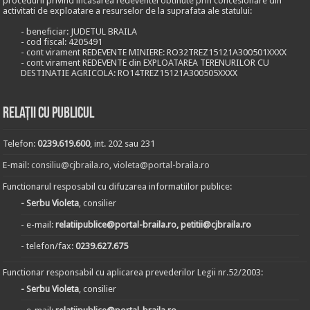
procedurii privind incasarea redeventei obtinute prin concesionare din
activitati de exploatare a resurselor de la suprafata ale statului:
- beneficiar: JUDETUL BRAILA
- cod fiscal: 4205491
- cont virament REDEVENTE MINIERE: RO32TREZ15121A300501XXXX
- cont virament REDEVENTE din EXPLOATAREA TERENURILOR CU
DESTINATIE AGRICOLA: RO14TREZ15121A300505XXXX
Relații cu publicul
Telefon:
0239.619.600
, int. 202 sau 231
E-mail:
consiliu@cjbraila.ro
,
violeta@portal-braila.ro
Functionarul resposabil cu difuzarea informatiilor publice:
- Serbu Violeta
, consilier
- e-mail:
relatiipublice@portal-braila.ro, petitii@cjbraila.ro
- telefon/fax:
0239.627.675
Functionar responsabil cu aplicarea prevederilor Legii nr.52/2003:
- Serbu Violeta
, consilier