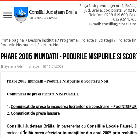
Piața Independenței nr. 1, Brăila,
jud. Brăila, cod poștal 810210
Telefon: 0239.619.600, Fax:
0239.611.765
E-mail: consiliu@cjbraila.ro
Prima pagina
/
Despre institutie
/
Programe, Proiecte si Strategii
/
Proiecte fin
Podurile Nisipurile si Scortaru Nou
Phare 2005 Inundatii - Podurile Nisipurile si Sco
System Administrator
16.01.2009
Phare 2005 Inundatii - Podurile Nisipurile si Scortaru Nou
Comunicat de presa lucrari NISIPURILE
1.
Comunicat de presa la inceperea lucrarilor de construire - Pod NISIPUR
2.
Comunicat de presa lansare
Consiliul Judeţean Brăila
, în parteneriat cu
Consiliile Locale Făurei, J
proiectul
'Înlăturarea efectelor inundaţiilor din anul 2005 prin reabilita