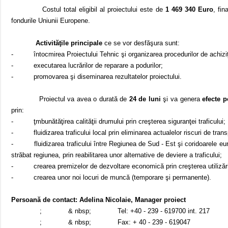
Costul total eligibil al proiectului este de
1 469 340 Euro
, fin
fondurile Uniunii Europene.
Activităţile principale
ce se vor desfăşura sunt:
-
întocmirea Proiectului Tehnic şi organizarea procedurilor de achiziţ
-
executarea lucrărilor de reparare a podurilor;
-
promovarea şi diseminarea rezultatelor proiectului.
Proiectul va avea o durată de
24 de luni
şi va genera
efecte p
prin:
-
ţmbunătăţirea calităţii drumului prin creşterea siguranţei traficului;
-
fluidizarea traficului local prin eliminarea actualelor riscuri de trans
-
fluidizarea traficului între Regiunea de Sud - Est şi coridoarele eu
străbat regiunea, prin reabilitarea unor alternative de deviere a traficului;
-
crearea premizelor de dezvoltare economică prin creşterea utilizării
-
crearea unor noi locuri de muncă (temporare şi permanente).
Persoană de contact: Adelina Nicolaie, Manager proiect
; & nbsp;
Tel: +40 - 239 - 619700 int. 217
; & nbsp;
Fax: + 40 - 239 - 619047