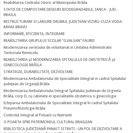
Reabilitarea Centrului Istoric al Municipiului Brăila
STATIE DE COMPOSTARE DESEURI BIODEGRADABILE, IANCA - JUD.
BRAILA
RESTRUCTURARE SI LARGIRE DRUMUL JUDETEAN VIZIRU-CUZA VODA-
MIHAI BRAVU
INFORMARE, EFICIENTA, INTEGRARE
REABILITAREA GRUPULUI SCOLAR "G.VALSAN" FAUREI
Modernizarea serviciului de voluntariat in Unitatea Administrativ
Teritoriala Rimnicelu
REABILITAREA şI MODERNIZAREA SPITALULUI DE OBSTETRICĂ şI
GINECOLOGIE BRĂILA
STRATEGIE, DURABILITATE, DEZVOLTARE
Modernizarea Ambulatoriului de Specialitate Integrat in cadrul Spitalului
Judeţean de Urgenţă Brăila
Modernizarea Ambulatoriului Integrat Spitalului Judetean de Urgenta
Brăila, corp D, cu cabinete in specialitatile obstetrica si ginecologie
Echiparea Ambulatoriului de Specialitate Integrat în cadrul Spitalului
Pneumoftiziologie Brăila
Controlul Integrat al Poluarii cu Nutrienti
O POARTA SPRE PATRIMONIUL CULTURAL BRAILEAN
BIBLIOTECA JUDEŢEANĂ PANAIT ISTRATI– UN POL DE DEZVOLTARE A