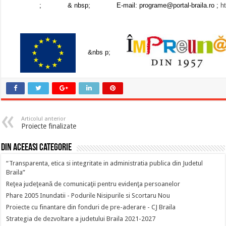
; & nbsp;
E-mail: programe@portal-braila.ro ;
h
&nbs p;
Articolul anterior
Proiecte finalizate
Din aceeasi categorie
“Transparenta, etica si integritate in administratia publica din Judetul
Braila”
Reţea judeţeană de comunicaţii pentru evidenţa persoanelor
Phare 2005 Inundatii - Podurile Nisipurile si Scortaru Nou
Proiecte cu finantare din fonduri de pre-aderare - CJ Braila
Strategia de dezvoltare a judetului Braila 2021-2027