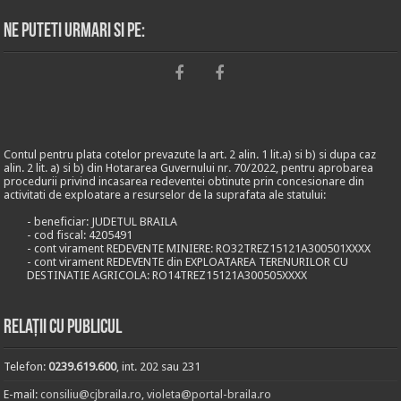
Ne puteti urmari si pe:
Contul pentru plata cotelor prevazute la art. 2 alin. 1 lit.a) si b) si dupa caz
alin. 2 lit. a) si b) din Hotararea Guvernului nr. 70/2022, pentru aprobarea
procedurii privind incasarea redeventei obtinute prin concesionare din
activitati de exploatare a resurselor de la suprafata ale statului:
- beneficiar: JUDETUL BRAILA
- cod fiscal: 4205491
- cont virament REDEVENTE MINIERE: RO32TREZ15121A300501XXXX
- cont virament REDEVENTE din EXPLOATAREA TERENURILOR CU
DESTINATIE AGRICOLA: RO14TREZ15121A300505XXXX
Relații cu publicul
Telefon:
0239.619.600
, int. 202 sau 231
E-mail:
consiliu@cjbraila.ro
,
violeta@portal-braila.ro