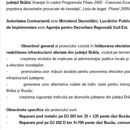
judeţul Brăila'
finanţat în cadrul
Programului Phare 2005 - Coeziune Econ
ţmpotriva dezastrelor provocate de inundaţii', Linia de buget: Phare/ 2005
Autoritatea Contractantă
este
Ministerul Dezvoltării, Lucrărilor Publi
de Implementare
este
Agenţia pentru Dezvoltare Regională Sud-Est.
Obiectivul general
al proiectului constă în
înlăturarea efectelo
reabilitarea infrastructurii afectate din judeţul Brăila
, vizând pe termen
-
creşterea nivelului de implicare al administraţiei publice locale şi
a efectelor inundaţiilor;
-
promovarea unor măsuri durabile pentru prevenirea efectelor posib
infrastructurii judeţene;
-
generarea unor alternative viabile de trafic rutier pentru transp
Brăila şi Buzău;
-
creşterea siguranţei traficului pe drumurile judeţene din judeţul Bră
Obiectivele specifice
ale proiectului sunt:
-
Reparare pod metalic pe DJ
203 km
35 + 135 peste râul Buză
-
Reparare pod pe DJ 202 D km 0+700 peste râul Buzău, comun