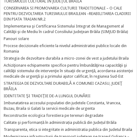
TURISMULUI CULTURAL ÎN JUDEŢUL BRĂILA
CONSERVAREA SI PROMOVAREA CULTURII TRADITIONALE – O CALE
PENTRU DEZVOLTAREA TURISMULUI BRAILEAN –REABILITAREA CLADIRII
DIN PIATA TRAIAN NR.2
Implementarea şi Certificarea Sistemului Integrat de Management al
Calităţii şi de Mediu în cadrul Consiliului Judeţean Brăila (SIMJUD Brăila)
Panouri solare
Procese decizionale eficiente la nivelul administratiei publice locale din
Romania
Strategia de dezvoltare durabila a micro-zonei de vest a judetului Braila
Achiziţionare echipamente specifice pentru îmbunătăţirea capacităţii şi
calităţii sistemului de intervenţie în situaţii de urgenţă, acordarea asistenţei
medicale de urgenţă şi a primului ajutor calificat, în regiunea Sud-Est
STRATEGIA DE DEZVOLTARE DURABILĂ A COMUNEI CAZASU, JUDEŢ
BRĂILA
IDENTITATE ŞI TRADIŢIE DE-A LUNGUL DUNĂRII
Imbunatatirea accesului populatiei din judetele Constanta, Vrancea,
Buzau, Braila si Galati la servicii medicale de urgenta
Reconstructie ecologica forestiera pe terenuri degradate
Calitate şi performanță în administrația publică din Județul Brăila
Transparenta, etica si integritate in administratia publica din Judetul Braila
Modernizarea infrastructurii de transport judetean pe traseul Gulianca –