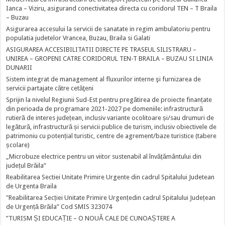
Ianca – Viziru, asigurand conectivitatea directa cu coridorul TEN – T Braila
– Buzau
Asigurarea accesului la servicii de sanatate in regim ambulatoriu pentru
populatia judetelor Vrancea, Buzau, Braila si Galati
ASIGURAREA ACCESIBILITATII DIRECTE PE TRASEUL SILISTRARU –
UNIREA – GROPENI CATRE CORIDORUL TEN-T BRAILA – BUZAU SI LINIA
DUNARII
Sistem integrat de management al fluxurilor interne şi furnizarea de
servicii partajate către cetăţeni
Sprijin la nivelul Regiunii Sud-Est pentru pregătirea de proiecte finanțate
din perioada de programare 2021-2027 pe domeniile: infrastructură
rutieră de interes județean, inclusiv variante ocolitoare și/sau drumuri de
legătură, infrastructură și servicii publice de turism, inclusiv obiectivele de
patrimoniu cu potențial turistic, centre de agrement/baze turistice (tabere
școlare)
„Microbuze electrice pentru un viitor sustenabil al învățământului din
județul Brăila”
Reabilitarea Sectiei Unitate Primire Urgente din cadrul Spitalului Judetean
de Urgenta Braila
"Reabilitarea Secției Unitate Primire Urgențedin cadrul Spitalului Județean
de Urgență Brăila” Cod SMIS 323074
”TURISM ȘI EDUCAȚIE – O NOUĂ CALE DE CUNOAȘTERE A