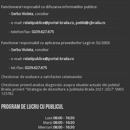
Functionarul resposabil cu difuzarea informatiilor publice:
- Serbu Violeta
, consilier
- e-mail:
relatiipublice@portal-braila.ro, petitii@cjbraila.ro
- telefon/fax:
0239.627.675
Functionar responsabil cu aplicarea prevederilor Legii nr.52/2003:
- Serbu Violeta
, consilier
- e-mail:
relatiipublice@portal-braila.ro
- tel./fax:
0239.627.675
Chestionar de evaluare a satisfactiei cetateanului
Chestionar privind analiza diagnostic asupra situatiei actuale din judetul
Braila, proiect "Strategia de dezvoltare a Judetului Braila 2021-2027" SMIS
125782
Program de lucru cu publicul
Luni:
08:00 - 16:30
Marți:
08:00 - 16:30
Miercuri:
08:00 - 16:30