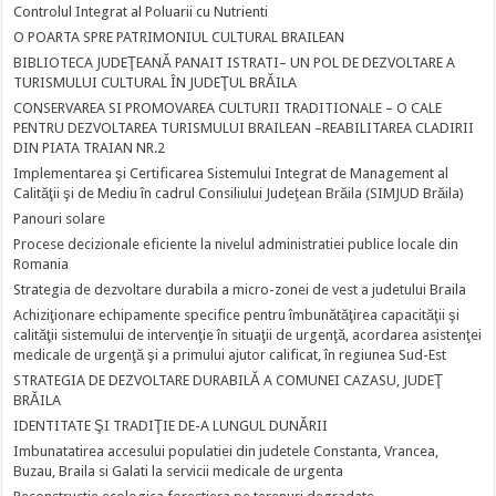
Controlul Integrat al Poluarii cu Nutrienti
O POARTA SPRE PATRIMONIUL CULTURAL BRAILEAN
BIBLIOTECA JUDEŢEANĂ PANAIT ISTRATI– UN POL DE DEZVOLTARE A
TURISMULUI CULTURAL ÎN JUDEŢUL BRĂILA
CONSERVAREA SI PROMOVAREA CULTURII TRADITIONALE – O CALE
PENTRU DEZVOLTAREA TURISMULUI BRAILEAN –REABILITAREA CLADIRII
DIN PIATA TRAIAN NR.2
Implementarea şi Certificarea Sistemului Integrat de Management al
Calităţii şi de Mediu în cadrul Consiliului Judeţean Brăila (SIMJUD Brăila)
Panouri solare
Procese decizionale eficiente la nivelul administratiei publice locale din
Romania
Strategia de dezvoltare durabila a micro-zonei de vest a judetului Braila
Achiziţionare echipamente specifice pentru îmbunătăţirea capacităţii şi
calităţii sistemului de intervenţie în situaţii de urgenţă, acordarea asistenţei
medicale de urgenţă şi a primului ajutor calificat, în regiunea Sud-Est
STRATEGIA DE DEZVOLTARE DURABILĂ A COMUNEI CAZASU, JUDEŢ
BRĂILA
IDENTITATE ŞI TRADIŢIE DE-A LUNGUL DUNĂRII
Imbunatatirea accesului populatiei din judetele Constanta, Vrancea,
Buzau, Braila si Galati la servicii medicale de urgenta