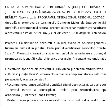
UNITATEA ADMINISTRATIV TERITORIALĂ A JUDEŢULUI BRĂILA a imp
„BIBLIOTECA JUDEŢEANĂ
PANAIT ISTRATI
– UN POL DE DEZVOLTARE A T
BRĂILA
”
, finanţat prin
PROGRAMUL OPERAŢIONAL REGIONAL 2007-2013, A
durabilă şi promovarea turismului”, Domeniu Major de Intervenţie 5.1 
durabilă a patrimoniului cultural, precum şi crearea/ modernizarea infrast
a proiectului este de 22.099.846,24 lei, din care 16.750.780,07 lei este valo
Proiectul s-a derulat pe parcursul a 36 luni, având ca obiectiv general
turismului cultural în judeţul Brăila prin diversificarea serviciilor ofer
Istrati”. Proiectul creează un instrument viabil de valorificare a potenţialu
promovarea identităţii cultural-istorice a oraşului, în context regional, naţ
Obiectivele specifice ale proiectului „Biblioteca Judeteana
Panait Istrati
- 
cultural în judeţul Brăila”
vizează două planuri complemnetare – cel Urbanis
perspectivă, acestea constau în:
·
Recompunerea omogenităţii şi densităţii sitului destructurat, ca parte co
„centrul Istoric al Municipiului Braila”, prin reconstituirea spa
arhitectural „Biblioteca Panait Istrati”;
·
Modernizarea şi diversificarea serviciilor de turism cultural la nivelul munic