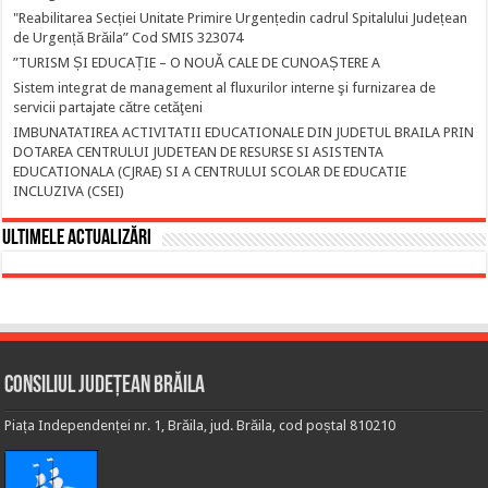
"Reabilitarea Secției Unitate Primire Urgențedin cadrul Spitalului Județean
de Urgență Brăila” Cod SMIS 323074
”TURISM ȘI EDUCAȚIE – O NOUĂ CALE DE CUNOAȘTERE A
Sistem integrat de management al fluxurilor interne şi furnizarea de
servicii partajate către cetăţeni
IMBUNATATIREA ACTIVITATII EDUCATIONALE DIN JUDETUL BRAILA PRIN
DOTAREA CENTRULUI JUDETEAN DE RESURSE SI ASISTENTA
EDUCATIONALA (CJRAE) SI A CENTRULUI SCOLAR DE EDUCATIE
INCLUZIVA (CSEI)
Ultimele actualizări
Consiliul Județean Brăila
Piața Independenței nr. 1, Brăila, jud. Brăila, cod poștal 810210