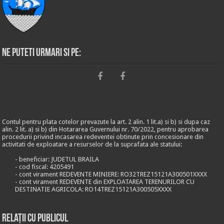
Ne puteti urmari si pe:
Contul pentru plata cotelor prevazute la art. 2 alin. 1 lit.a) si b) si dupa caz
alin. 2 lit. a) si b) din Hotararea Guvernului nr. 70/2022, pentru aprobarea
procedurii privind incasarea redeventei obtinute prin concesionare din
activitati de exploatare a resurselor de la suprafata ale statului:
- beneficiar: JUDETUL BRAILA
- cod fiscal: 4205491
- cont virament REDEVENTE MINIERE: RO32TREZ15121A300501XXXX
- cont virament REDEVENTE din EXPLOATAREA TERENURILOR CU
DESTINATIE AGRICOLA: RO14TREZ15121A300505XXXX
Relații cu publicul