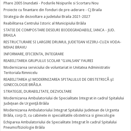
Phare 2005 Inundatii - Podurile Nisipurile si Scortaru Nou
Proiecte cu finantare din fonduri de pre-aderare - CJ Braila
Strategia de dezvoltare a judetului Braila 2021-2027
Reabilitarea Centrului Istoric al Municipiului Brăila
STATIE DE COMPOSTARE DESEURI BIODEGRADABILE, IANCA - JUD.
BRAILA
RESTRUCTURARE SI LARGIRE DRUMUL JUDETEAN VIZIRU-CUZA VODA-
MIHAI BRAVU
INFORMARE, EFICIENTA, INTEGRARE
REABILITAREA GRUPULUI SCOLAR "G.VALSAN" FAUREI
Modernizarea serviciului de voluntariat in Unitatea Administrativ
Teritoriala Rimnicelu
REABILITAREA şI MODERNIZAREA SPITALULUI DE OBSTETRICĂ şI
GINECOLOGIE BRĂILA
STRATEGIE, DURABILITATE, DEZVOLTARE
Modernizarea Ambulatoriului de Specialitate Integrat in cadrul Spitalului
Judeţean de Urgenţă Brăila
Modernizarea Ambulatoriului Integrat Spitalului Judetean de Urgenta
Brăila, corp D, cu cabinete in specialitatile obstetrica si ginecologie
Echiparea Ambulatoriului de Specialitate Integrat în cadrul Spitalului
Pneumoftiziologie Brăila