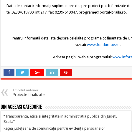
Date de contact: informaţii suplimentare despre proiect pot fi furnizate d
tel.0239/619700, int.217, fax 0239-619047, programe@portal-braila.ro.
Pentru informatii detaliate despre celelalte programe cofinantate de U
vizitati
www.fonduri-ue.ro
.
Adresa paginii web a programului:
www.infore
Articolul anterior
Proiecte finalizate
Din aceeasi categorie
“Transparenta, etica si integritate in administratia publica din Judetul
Braila”
Reţea judeţeană de comunicaţii pentru evidenţa persoanelor