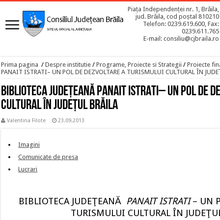
Piața Independenței nr. 1, Brăila,
jud. Brăila, cod poștal 810210
Telefon: 0239.619.600, Fax:
0239.611.765
E-mail: consiliu@cjbraila.ro
Prima pagina
/
Despre institutie
/
Programe, Proiecte si Strategii
/
Proiecte fin
PANAIT ISTRATI– UN POL DE DEZVOLTARE A TURISMULUI CULTURAL ÎN JUDE
BIBLIOTECA JUDEŢEANĂ PANAIT ISTRATI– UN POL DE D
CULTURAL ÎN JUDEŢUL BRĂILA
Valentina Filote
23.09.2013
Imagini
Comunicate de presa
Lucrari
BIBLIOTECA JUDEŢEANĂ
PANAIT ISTRATI
– UN 
TURISMULUI CULTURAL ÎN JUDEŢU