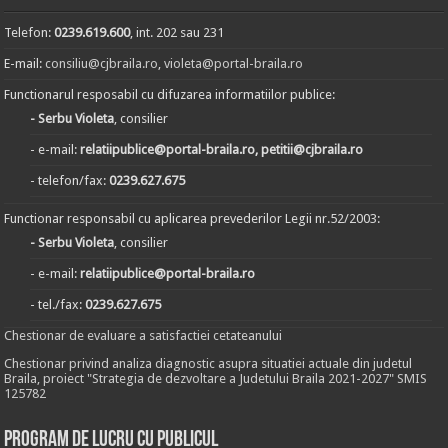
Telefon:
0239.619.600
, int. 202 sau 231
E-mail:
consiliu@cjbraila.ro
,
violeta@portal-braila.ro
Functionarul resposabil cu difuzarea informatiilor publice:
- Serbu Violeta
, consilier
- e-mail:
relatiipublice@portal-braila.ro, petitii@cjbraila.ro
- telefon/fax:
0239.627.675
Functionar responsabil cu aplicarea prevederilor Legii nr.52/2003:
- Serbu Violeta
, consilier
- e-mail:
relatiipublice@portal-braila.ro
- tel./fax:
0239.627.675
Chestionar de evaluare a satisfactiei cetateanului
Chestionar privind analiza diagnostic asupra situatiei actuale din judetul
Braila, proiect "Strategia de dezvoltare a Judetului Braila 2021-2027" SMIS
125782
Program de lucru cu publicul