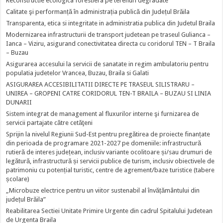
Reconstructie ecologica forestiera pe terenuri degradate
Calitate şi performanță în administrația publică din Județul Brăila
Transparenta, etica si integritate in administratia publica din Judetul Braila
Modernizarea infrastructurii de transport judetean pe traseul Gulianca –
Ianca – Viziru, asigurand conectivitatea directa cu coridorul TEN – T Braila
– Buzau
Asigurarea accesului la servicii de sanatate in regim ambulatoriu pentru
populatia judetelor Vrancea, Buzau, Braila si Galati
ASIGURAREA ACCESIBILITATII DIRECTE PE TRASEUL SILISTRARU –
UNIREA – GROPENI CATRE CORIDORUL TEN-T BRAILA – BUZAU SI LINIA
DUNARII
Sistem integrat de management al fluxurilor interne şi furnizarea de
servicii partajate către cetăţeni
Sprijin la nivelul Regiunii Sud-Est pentru pregătirea de proiecte finanțate
din perioada de programare 2021-2027 pe domeniile: infrastructură
rutieră de interes județean, inclusiv variante ocolitoare și/sau drumuri de
legătură, infrastructură și servicii publice de turism, inclusiv obiectivele de
patrimoniu cu potențial turistic, centre de agrement/baze turistice (tabere
școlare)
„Microbuze electrice pentru un viitor sustenabil al învățământului din
județul Brăila”
Reabilitarea Sectiei Unitate Primire Urgente din cadrul Spitalului Judetean
de Urgenta Braila