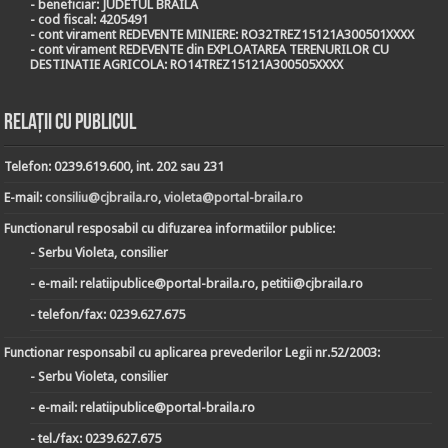
- beneficiar: JUDETUL BRAILA
- cod fiscal: 4205491
- cont virament REDEVENTE MINIERE: RO32TREZ15121A300501XXXX
- cont virament REDEVENTE din EXPLOATAREA TERENURILOR CU
DESTINATIE AGRICOLA: RO14TREZ15121A300505XXXX
Relații cu publicul
Telefon:
0239.619.600
, int. 202 sau 231
E-mail:
consiliu@cjbraila.ro
,
violeta@portal-braila.ro
Functionarul resposabil cu difuzarea informatiilor publice:
- Serbu Violeta
, consilier
- e-mail:
relatiipublice@portal-braila.ro, petitii@cjbraila.ro
- telefon/fax:
0239.627.675
Functionar responsabil cu aplicarea prevederilor Legii nr.52/2003:
- Serbu Violeta
, consilier
- e-mail:
relatiipublice@portal-braila.ro
- tel./fax:
0239.627.675