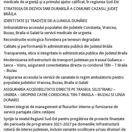
medicale de urgenţă şi a primului ajutor calificat, în regiunea Sud-Est
STRATEGIA DE DEZVOLTARE DURABILĂ A COMUNEI CAZASU, JUDEŢ
BRĂILA
IDENTITATE ŞI TRADIŢIE DE-A LUNGUL DUNĂRII
Imbunatatirea accesului populatiei din judetele Constanta, Vrancea,
Buzau, Braila si Galati la servicii medicale de urgenta
Reconstructie ecologica forestiera pe terenuri degradate
Calitate şi performanță în administrația publică din Județul Brăila
Transparenta, etica si integritate in administratia publica din Judetul Braila
Modernizarea infrastructurii de transport judetean pe traseul Gulianca –
Ianca – Viziru, asigurand conectivitatea directa cu coridorul TEN – T Braila
– Buzau
Asigurarea accesului la servicii de sanatate in regim ambulatoriu pentru
populatia judetelor Vrancea, Buzau, Braila si Galati
ASIGURAREA ACCESIBILITATII DIRECTE PE TRASEUL SILISTRARU –
UNIREA – GROPENI CATRE CORIDORUL TEN-T BRAILA – BUZAU SI LINIA
DUNARII
Sistem integrat de management al fluxurilor interne şi furnizarea de
servicii partajate către cetăţeni
Sprijin la nivelul Regiunii Sud-Est pentru pregătirea de proiecte finanțate
din perioada de programare 2021-2027 pe domeniile: infrastructură
rutieră de interes județean, inclusiv variante ocolitoare și/sau drumuri de