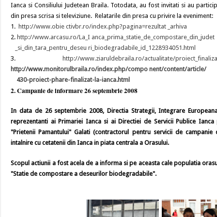
Ianca si Consiliului Judetean Braila. Totodata, au fost invitati si au parti
din presa scrisa si televiziune. Relatarile din presa cu privire la eveniment
1.
http://www.obie ctivbr.ro/index.php?
pagina=rezultat _arhiva
2.
http://www.arcasu.ro/La_I anca_prima_statie_de_compostare_din_judet
_si_din_tara_pentru_deseu ri_biodegradabile_id_1228934051.html
3.
http://www.ziaruldebraila.ro/actualitate/proiect_finaliza
http://www.monitorulbraila.ro/index.php/compo nent/content/article/
430
-proiect-phare-finalizat-la-ianca.html
2. Campanie de informare 26 septembrie 2008
In data de 26 septembrie 2008, Directia Strategii, Integrare Europeana, 
reprezentanti ai Primariei Ianca si ai Directiei de Servicii Publice Ian
"Prietenii Pamantului" Galati (contractorul pentru servicii de campanie 
intalnire cu cetatenii din Ianca in piata centrala a Orasului.
Scopul actiunii a fost acela de a informa si pe aceasta cale populatia orasu
"Statie de compostare a deseurilor biodegradabile".