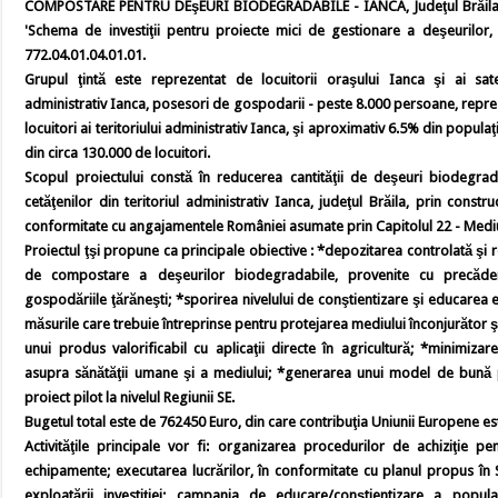
COMPOSTARE PENTRU DEşEURI BIODEGRADABILE - IANCA, Judeţul Brăila', 
'Schema de investiţii pentru proiecte mici de gestionare a deşeurilor,
772.04.01.04.01.01.
Grupul ţintă este reprezentat de locuitorii oraşului Ianca şi ai sat
administrativ Ianca, posesori de gospodarii - peste 8.000 persoane, repr
locuitori ai teritoriului administrativ Ianca, şi aproximativ 6.5% din populaţ
din circa 130.000 de locuitori.
Scopul proiectului constă în reducerea cantităţii de deşeuri biodegrad
cetăţenilor din teritoriul administrativ Ianca, judeţul Brăila, prin constr
conformitate cu angajamentele României asumate prin Capitolul 22 - Mediu 
Proiectul ţşi propune ca principale obiective : *depozitarea controlată şi 
de compostare a deşeurilor biodegradabile, provenite cu precădere
gospodăriile ţărăneşti; *sporirea nivelului de conştientizare şi educarea e
măsurile care trebuie întreprinse pentru protejarea mediului înconjurător şi
unui produs valorificabil cu aplicaţii directe în agricultură; *minimizar
asupra sănătăţii umane şi a mediului; *generarea unui model de bună 
proiect pilot la nivelul Regiunii SE.
Bugetul total este de 762450 Euro, din care contribuţia Uniunii Europene e
Activităţile principale vor fi: organizarea procedurilor de achiziţie pe
echipamente; executarea lucrărilor, în conformitate cu planul propus în S
exploatării investiţiei; campania de educare/conştientizare a popul