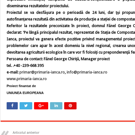
diseminarea rezultatelor proiectului.
Proiectul se va desfăşura pe o perioadă de 24 luni, dar ţşi propune
autofinanţarea rezultată din activitatea de producţie a staţiei de composta
Referitor la rezultatele preconizate în proiect, domnul Fănel George C
declarat: 'Pe lângă principalul rezultat, reprezentat de Staţia de Compos
Ianca, proiectul va genera efecte pozitive privind managementul proiec
problemelor care apar în acest domeniu la nivel regional, crearea uno
devoltarea agriculturii ecologice în care vor fi folosiţi cu preponderenţă fert
Persoana de contact: Fănel George Chiriţă, Manager proiect
tel. .+40 -239-668 395
e-mail:
primar@primaria-ianca.ro
,
info@primaria-ianca.ro
www.primaria-ianca.ro
Proiect finantat de
UNIUNEA EUROPEANA
Articolul anterior