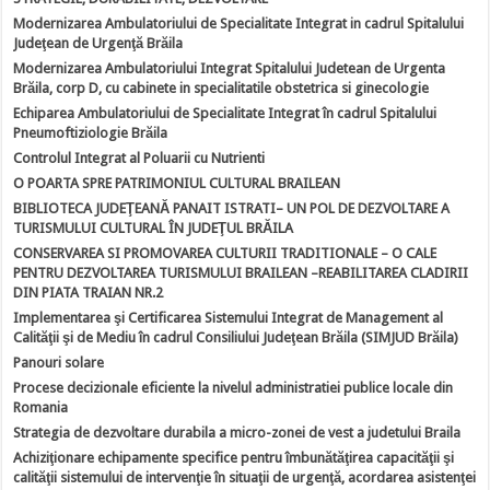
Modernizarea Ambulatoriului de Specialitate Integrat in cadrul Spitalului
Judeţean de Urgenţă Brăila
Modernizarea Ambulatoriului Integrat Spitalului Judetean de Urgenta
Brăila, corp D, cu cabinete in specialitatile obstetrica si ginecologie
Echiparea Ambulatoriului de Specialitate Integrat în cadrul Spitalului
Pneumoftiziologie Brăila
Controlul Integrat al Poluarii cu Nutrienti
O POARTA SPRE PATRIMONIUL CULTURAL BRAILEAN
BIBLIOTECA JUDEŢEANĂ PANAIT ISTRATI– UN POL DE DEZVOLTARE A
TURISMULUI CULTURAL ÎN JUDEŢUL BRĂILA
CONSERVAREA SI PROMOVAREA CULTURII TRADITIONALE – O CALE
PENTRU DEZVOLTAREA TURISMULUI BRAILEAN –REABILITAREA CLADIRII
DIN PIATA TRAIAN NR.2
Implementarea şi Certificarea Sistemului Integrat de Management al
Calităţii şi de Mediu în cadrul Consiliului Judeţean Brăila (SIMJUD Brăila)
Panouri solare
Procese decizionale eficiente la nivelul administratiei publice locale din
Romania
Strategia de dezvoltare durabila a micro-zonei de vest a judetului Braila
Achiziţionare echipamente specifice pentru îmbunătăţirea capacităţii şi
calităţii sistemului de intervenţie în situaţii de urgenţă, acordarea asistenţei