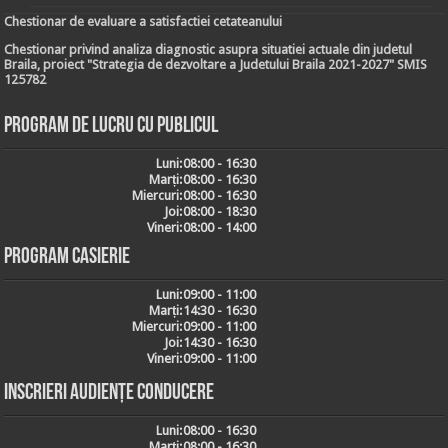
Chestionar de evaluare a satisfactiei cetateanului
Chestionar privind analiza diagnostic asupra situatiei actuale din judetul
Braila, proiect "Strategia de dezvoltare a Judetului Braila 2021-2027" SMIS
125782
Program de lucru cu publicul
Luni:
08:00 - 16:30
Marți:
08:00 - 16:30
Miercuri:
08:00 - 16:30
Joi:
08:00 - 18:30
Vineri:
08:00 - 14:00
Program casierie
Luni:
09:00 - 11:00
Marți:
14:30 - 16:30
Miercuri:
09:00 - 11:00
Joi:
14:30 - 16:30
Vineri:
09:00 - 11:00
Inscrieri audiențe conducere
Luni:
08:00 - 16:30
Marți:
08:00 - 16:30