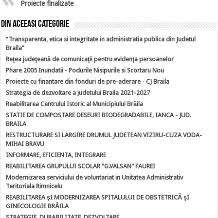
Proiecte finalizate
Din aceeasi categorie
“Transparenta, etica si integritate in administratia publica din Judetul
Braila”
Reţea judeţeană de comunicaţii pentru evidenţa persoanelor
Phare 2005 Inundatii - Podurile Nisipurile si Scortaru Nou
Proiecte cu finantare din fonduri de pre-aderare - CJ Braila
Strategia de dezvoltare a judetului Braila 2021-2027
Reabilitarea Centrului Istoric al Municipiului Brăila
STATIE DE COMPOSTARE DESEURI BIODEGRADABILE, IANCA - JUD.
BRAILA
RESTRUCTURARE SI LARGIRE DRUMUL JUDETEAN VIZIRU-CUZA VODA-
MIHAI BRAVU
INFORMARE, EFICIENTA, INTEGRARE
REABILITAREA GRUPULUI SCOLAR "G.VALSAN" FAUREI
Modernizarea serviciului de voluntariat in Unitatea Administrativ
Teritoriala Rimnicelu
REABILITAREA şI MODERNIZAREA SPITALULUI DE OBSTETRICĂ şI
GINECOLOGIE BRĂILA
STRATEGIE, DURABILITATE, DEZVOLTARE