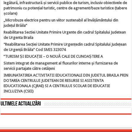
legătură, infrastructură și servicii publice de turism, inclusiv obiectivele de
patrimoniu cu potențial turistic, centre de agrement/baze turistice (tabere
școlare)
„Microbuze electrice pentru un viitor sustenabil al învățământului din
județul Brăila”
Reabilitarea Sectiei Unitate Primire Urgente din cadrul Spitalului Judetean
de Urgenta Braila
"Reabilitarea Secției Unitate Primire Urgențedin cadrul Spitalului Județean
de Urgență Brăila” Cod SMIS 323074
”TURISM ȘI EDUCAȚIE – O NOUĂ CALE DE CUNOAȘTERE A
Sistem integrat de management al fluxurilor interne şi furnizarea de
servicii partajate către cetăţeni
IMBUNATATIREA ACTIVITATII EDUCATIONALE DIN JUDETUL BRAILA PRIN
DOTAREA CENTRULUI JUDETEAN DE RESURSE SI ASISTENTA
EDUCATIONALA (CJRAE) SI A CENTRULUI SCOLAR DE EDUCATIE
INCLUZIVA (CSEI)
Ultimele actualizări