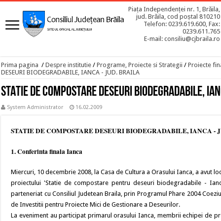
Piața Independenței nr. 1, Brăila,
jud. Brăila, cod poștal 810210
Telefon: 0239.619.600, Fax:
0239.611.765
E-mail: consiliu@cjbraila.ro
Prima pagina
/
Despre institutie
/
Programe, Proiecte si Strategii
/
Proiecte fin
DESEURI BIODEGRADABILE, IANCA - JUD. BRAILA
STATIE DE COMPOSTARE DESEURI BIODEGRADABILE, IANC
System Administrator
16.02.2009
STATIE DE COMPOSTARE DESEURI BIODEGRADABILE, IANCA - J
1. Conferinta finala Ianca
Miercuri, 10 decembrie 2008, la Casa de Cultura a Orasului Ianca, a avut loc
proiectului 'Statie de compostare pentru deseuri biodegradabile - Ianca
parteneriat cu Consiliul Judetean Braila, prin Programul Phare 2004 Coez
de Investitii pentru Proiecte Mici de Gestionare a Deseurilor.
La eveniment au participat primarul orasului Ianca, membrii echipei de proi